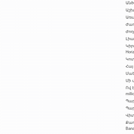
Անծ
Աշխ
Առա
Ժառ
Ժող
Լիալ
Կիր
Hori
Կոտ
Հայ
Մաե
Մի վ
Ով 
milli
Պար
Պարի
Վիտ
Քաղ
Ban