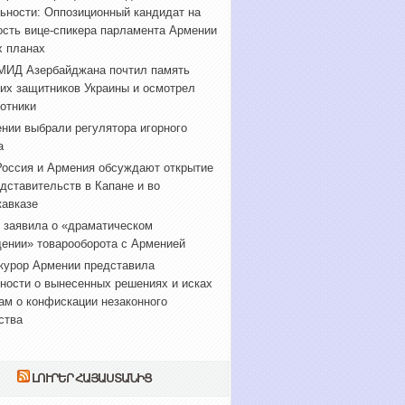
ьности: Оппозиционный кандидат на
сть вице-спикера парламента Армении
х планах
МИД Азербайджана почтил память
их защитников Украины и осмотрел
отники
нии выбрали регулятора игорного
а
оссия и Армения обсуждают открытие
дставительств в Капане и во
авказе
 заявила о «драматическом
ении» товарооборота с Арменией
курор Армении представила
ности о вынесенных решениях и исках
ам о конфискации незаконного
ства
ԼՈՒՐԵՐ ՀԱՅԱՍՏԱՆԻՑ