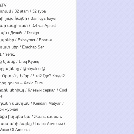
iaTV
տամ / 32 atam / 32 зуба
 լույս հայեր / Bari luys hayer
ար ապրուստ / Dzhvar Aprust
յն / Дизайн / Design
յրներ / Exbayrner / Братья
չափ սեր / Erachap Ser
 / Yere1
 կյանք / Ereq Kyanq
րյալները / @ntryalner@
: Որտե՞ղ: Ե՞րբ / Что? Где? Когда?
ից դուրս – Xaxic Durs
ին սերիալ / Клёвый сериал / Cool
es
դանի մատյան / Kendani Matyan /
ой журнал
նքն ինչպես կա / Жизнь как есть
աստանի ձայնը / Голос Армении /
Voice Of Armenia