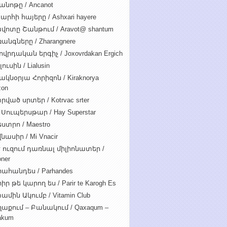
անոթը / Ancanot
արհի հայերը / Ashxari hayere
վոտը Շանթում / Aravot@ shantum
անգները / Zharangnere
ովրդական երգիչ / Joxovrdakan Ergich
ուսին / Lialusin
ակնօրյա Հորիզոն / Kiraknorya
zon
րված սրտեր / Kotrvac srter
 Սուպերսթար / Hay Superstar
ստրո / Maestro
նասիր / Mi Vnacir
է ուզում դառնալ միլիոնատեր /
oner
ահանդես / Parhandes
ր թե կարող ես / Parir te Karogh Es
ամին Ակումբ / Vitamin Club
աքում – Բանակում / Qaxaqum –
akum