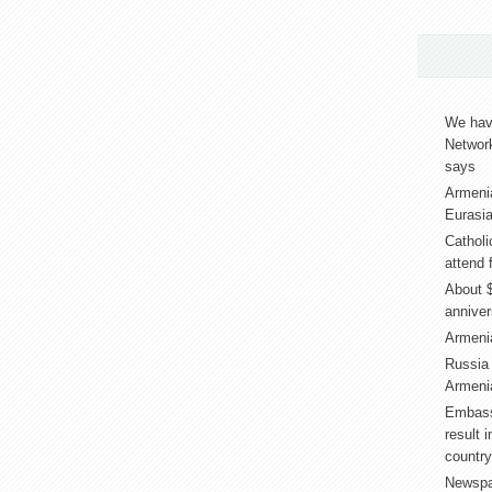
We have
Networ
says
Armeni
Eurasia
Catholi
attend 
About $
annive
Armenia
Russia
Armenia
Embass
result 
country
Newspap