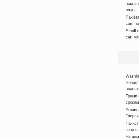
acquire
project
Pakista
common 
Small e
car: Va
Washin
минист
нехват
Трамп 
срокам
Украин
Тверск
Пакист
зоне с
Не нам