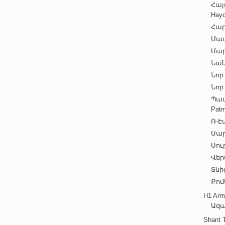
Հայ
Hayo
Հար
Մամ
Մար
Նան
Նոր 
Նոր 
Պատ
Patm
Ռ-Էվ
Սարե
Սուր
Վեր
Տնից
Քոմ
H1 Arm
Ազա
Shant 