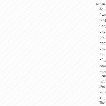
Armen
32 ա
Բարի
Դժվ
Դիզա
Եղբա
Եռա
Երե1
Երեք
Ընտ
Ի՞նչ
Խաղ
Կարգ
Seri
Կեն
Жив
Կյա
Հայ
The 