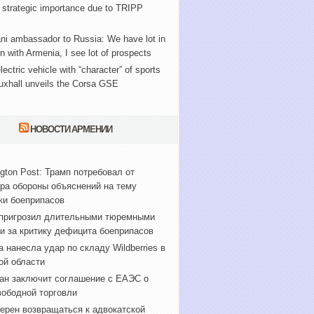
 strategic importance due to TRIPP
ni ambassador to Russia: We have lot in
with Armenia, I see lot of prospects
lectric vehicle with “character” of sports
uxhall unveils the Corsa GSE
НОВОСТИ АРМЕНИИ
gton Post: Трамп потребовал от
ра обороны объяснений на тему
ки боеприпасов
пригрозил длительными тюремными
и за критику дефицита боеприпасов
а нанесла удар по складу Wildberries в
ой области
ан заключит соглашение с ЕАЭС о
вободной торговли
ерен возвращаться к адвокатской