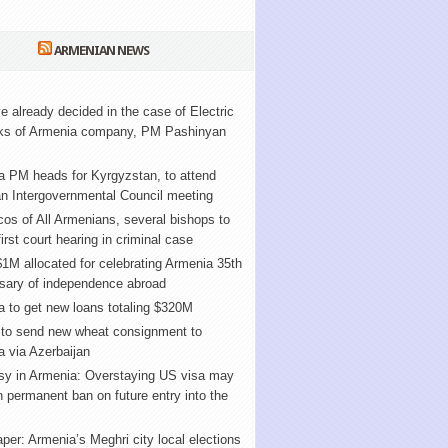
ARMENIAN NEWS
 already decided in the case of Electric
ks of Armenia company, PM Pashinyan
a PM heads for Kyrgyzstan, to attend
n Intergovernmental Council meeting
cos of All Armenians, several bishops to
first court hearing in criminal case
1M allocated for celebrating Armenia 35th
rsary of independence abroad
 to get new loans totaling $320M
 to send new wheat consignment to
 via Azerbaijan
y in Armenia: Overstaying US visa may
in permanent ban on future entry into the
er: Armenia’s Meghri city local elections