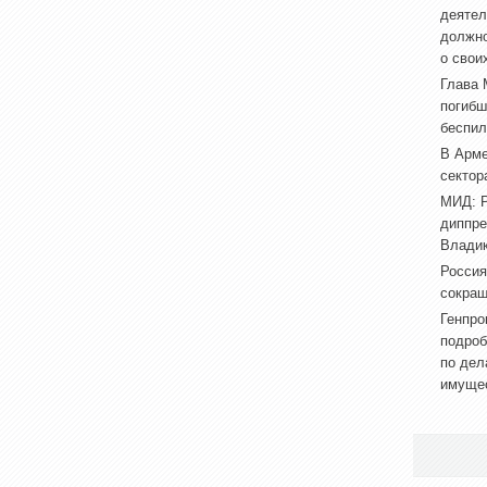
деятел
должно
о свои
Глава 
погибш
беспил
В Арме
сектор
МИД: Р
диппре
Владик
Россия
сокращ
Генпро
подроб
по дел
имуще