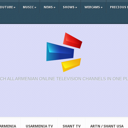
YOUTUBE
»
MUSIC
»
NEWS
»
SHOWS
»
WEBCAMS
»
PRECIOUS 
CH ALL ARMENIAN ONLINE TELEVISION CHANNELS IN ONE P
 ARMENIA
USARMENIA TV
SHANT TV
ARTN / SHANT USA