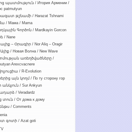
ոց պատմություն / Итория Армении /
c patmutyun
ազատ թշնամի / Harazat Tshnami
ա / Мама / Mama
դկային Գործոն / Mardkayin Gorcon
ե / Nane
ալիք – Օրագիր / Nor Aliq – Oragir
Ալիք / Новая Волна / New Wave
մության առեղծվածները /
utyan Arexcvacnere
ոլյուցիա / R-Evolution
րից այն կողմ / По ту сторону гор
 անկյուն / Sur Ankyun
ադարձ / Veradardz
 տուն / От дома к дому
ենթս / Comments
enia
տ գոտի / Azat goti
TV