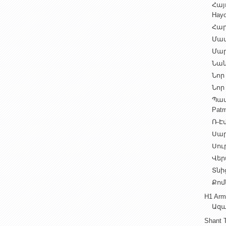
Հայ
Hayo
Հար
Մամ
Մար
Նան
Նոր 
Նոր 
Պատ
Patm
Ռ-Էվ
Սարե
Սուր
Վեր
Տնից
Քոմ
H1 Arm
Ազա
Shant 