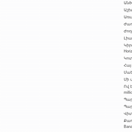
Անծ
Աշխ
Առա
Ժառ
Ժող
Լիալ
Կիր
Hori
Կոտ
Հայ
Մաե
Մի վ
Ով 
milli
Պար
Պարի
Վիտ
Քաղ
Ban