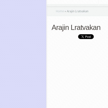
Home
»
Arajin Lratvakan
Arajin Lratvakan