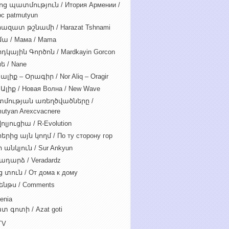
ոց պատմություն / Итория Армении /
c patmutyun
ազատ թշնամի / Harazat Tshnami
ա / Мама / Mama
դկային Գործոն / Mardkayin Gorcon
ե / Nane
ալիք – Օրագիր / Nor Aliq – Oragir
Ալիք / Новая Волна / New Wave
մության առեղծվածները /
utyan Arexcvacnere
ոլյուցիա / R-Evolution
րից այն կողմ / По ту сторону гор
 անկյուն / Sur Ankyun
ադարձ / Veradardz
 տուն / От дома к дому
ենթս / Comments
enia
տ գոտի / Azat goti
TV