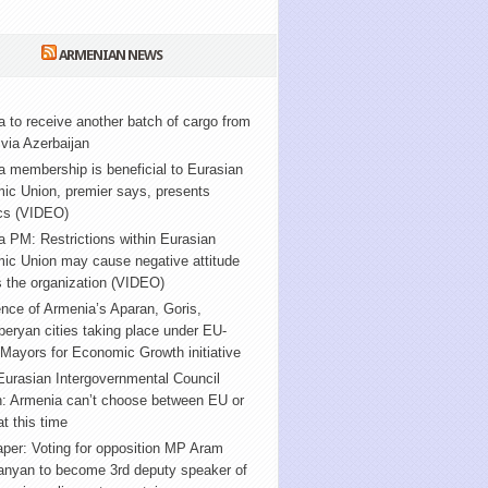
ARMENIAN NEWS
 to receive another batch of cargo from
via Azerbaijan
 membership is beneficial to Eurasian
ic Union, premier says, presents
ics (VIDEO)
 PM: Restrictions within Eurasian
ic Union may cause negative attitude
 the organization (VIDEO)
nce of Armenia’s Aparan, Goris,
ryan cities taking place under EU-
Mayors for Economic Growth initiative
urasian Intergovernmental Council
n: Armenia can’t choose between EU or
t this time
per: Voting for opposition MP Aram
anyan to become 3rd deputy speaker of