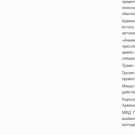
правит
еписко
обеспо
Армянс
встать
автоно
«Аякве
пресле
армян 
свяще
Трамп 
Грузия
провез
Мишуст
действ
Кыргыз
Армен
МВД: П
выявил
мотоци