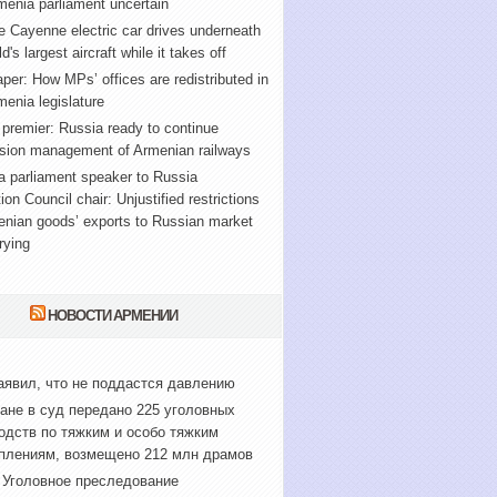
enia parliament uncertain
 Cayenne electric car drives underneath
d's largest aircraft while it takes off
er: How MPs’ offices are redistributed in
enia legislature
premier: Russia ready to continue
sion management of Armenian railways
 parliament speaker to Russia
ion Council chair: Unjustified restrictions
enian goods’ exports to Russian market
rying
НОВОСТИ АРМЕНИИ
аявил, что не поддастся давлению
ане в суд передано 225 уголовных
одств по тяжким и особо тяжким
плениям, возмещено 212 млн драмов
Уголовное преследование