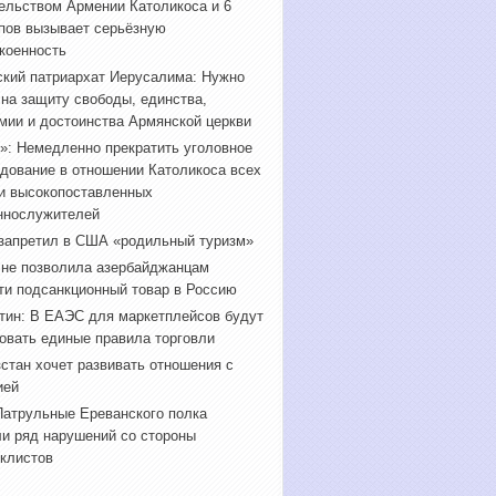
ельством Армении Католикоса и 6
пов вызывает серьёзную
коенность
кий патриархат Иерусалима: Нужно
 на защиту свободы, единства,
мии и достоинства Армянской церкви
»: Немедленно прекратить уголовное
дование в отношении Католикоса всех
и высокопоставленных
ннослужителей
запретил в США «родильный туризм»
 не позволила азербайджанцам
ти подсанкционный товар в Россию
ин: В ЕАЭС для маркетплейсов будут
овать единые правила торговли
стан хочет развивать отношения с
ией
атрульные Ереванского полка
и ряд нарушений со стороны
клистов