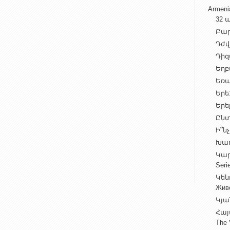
Armen
32 ա
Բարի
Դժվ
Դիզա
Եղբա
Եռա
Երե1
Երեք
Ընտ
Ի՞նչ
Խաղ
Կարգ
Seri
Կեն
Жив
Կյա
Հայ
The 