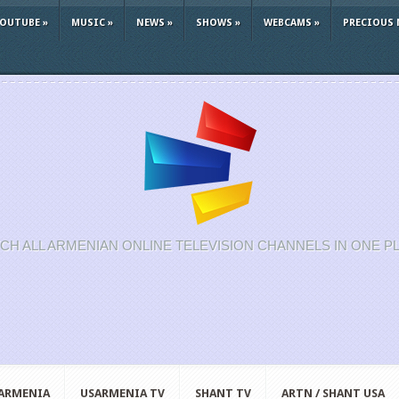
YOUTUBE
»
MUSIC
»
NEWS
»
SHOWS
»
WEBCAMS
»
PRECIOUS 
CH ALL ARMENIAN ONLINE TELEVISION CHANNELS IN ONE P
 ARMENIA
USARMENIA TV
SHANT TV
ARTN / SHANT USA