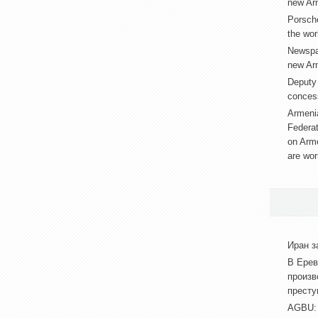
new Arm
Porsche
the worl
Newspap
new Arm
Deputy 
conces
Armenia
Federat
on Arm
are wor
Иран з
В Ерев
произв
престу
АGBU: 