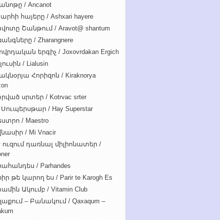
անոթը / Ancanot
արհի հայերը / Ashxari hayere
վոտը Շանթում / Aravot@ shantum
անգները / Zharangnere
ովրդական երգիչ / Joxovrdakan Ergich
ուսին / Lialusin
ակնօրյա Հորիզոն / Kiraknorya
zon
րված սրտեր / Kotrvac srter
 Սուպերսթար / Hay Superstar
ստրո / Maestro
նասիր / Mi Vnacir
է ուզում դառնալ միլիոնատեր /
oner
ահանդես / Parhandes
ր թե կարող ես / Parir te Karogh Es
ամին Ակումբ / Vitamin Club
աքում – Բանակում / Qaxaqum –
akum