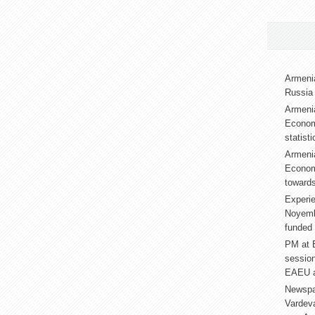
Armenia
Russia 
Armenia
Econom
statist
Armenia
Econom
towards
Experie
Noyembe
funded 
PM at E
sessio
EAEU a
Newspa
Vardev