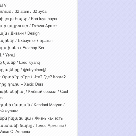
iaTV
տամ / 32 atam / 32 зуба
 լույս հայեր / Bari luys hayer
ար ապրուստ / Dzhvar Aprust
յն / Дизайн / Design
յրներ / Exbayrner / Братья
չափ սեր / Erachap Ser
 / Yere1
 կյանք / Ereq Kyanq
րյալները / @ntryalner@
: Որտե՞ղ: Ե՞րբ / Что? Где? Когда?
ից դուրս – Xaxic Durs
ին սերիալ / Клёвый сериал / Cool
es
դանի մատյան / Kendani Matyan /
ой журнал
նքն ինչպես կա / Жизнь как есть
աստանի ձայնը / Голос Армении /
Voice Of Armenia