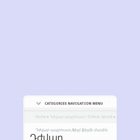
CATEGORIES NAVIGATION MENU
Home
»
Դժվար ապրուստ / Dzhvar Aprust
»
Դժվար ապրուստ,Ֆիլմ ֆիլմի մասին
Դժվար