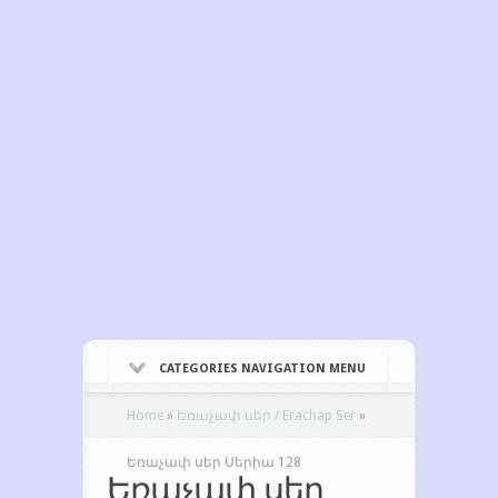
CATEGORIES NAVIGATION MENU
Home
»
Եռաչափ սեր / Erachap Ser
»
Եռաչափ սեր Սերիա 128
Եռաչափ սեր