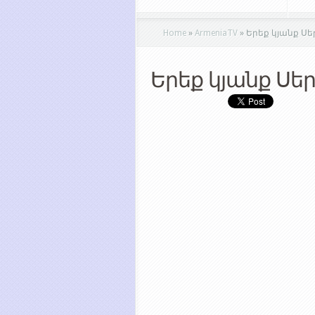
Home
»
ArmeniaTV
»
Երեք կյանք Սե
Երեք կյանք Սե