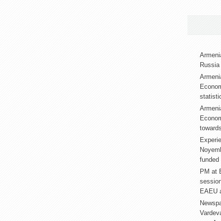
Armenia
Russia 
Armenia
Econom
statist
Armenia
Econom
towards
Experie
Noyembe
funded 
PM at E
sessio
EAEU a
Newspa
Vardev