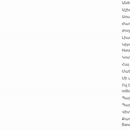
Անծ
Աշխ
Առա
Ժառ
Ժող
Լիալ
Կիր
Hori
Կոտ
Հայ
Մաե
Մի վ
Ով 
milli
Պար
Պարի
Վիտ
Քաղ
Ban