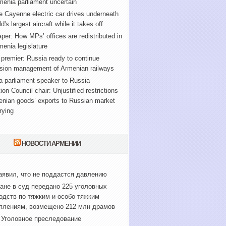
enia parliament uncertain
 Cayenne electric car drives underneath
d's largest aircraft while it takes off
er: How MPs’ offices are redistributed in
enia legislature
premier: Russia ready to continue
sion management of Armenian railways
 parliament speaker to Russia
ion Council chair: Unjustified restrictions
enian goods’ exports to Russian market
rying
НОВОСТИ АРМЕНИИ
аявил, что не поддастся давлению
ане в суд передано 225 уголовных
одств по тяжким и особо тяжким
плениям, возмещено 212 млн драмов
Уголовное преследование