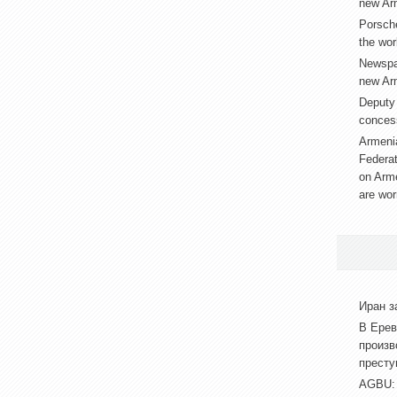
new Arm
Porsche
the worl
Newspap
new Arm
Deputy 
conces
Armenia
Federat
on Arm
are wor
Иран з
В Ерев
произв
престу
АGBU: 