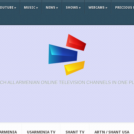
YOUTUBE
»
MUSIC
»
NEWS
»
SHOWS
»
WEBCAMS
»
PRECIOUS 
CH ALL ARMENIAN ONLINE TELEVISION CHANNELS IN ONE P
 ARMENIA
USARMENIA TV
SHANT TV
ARTN / SHANT USA