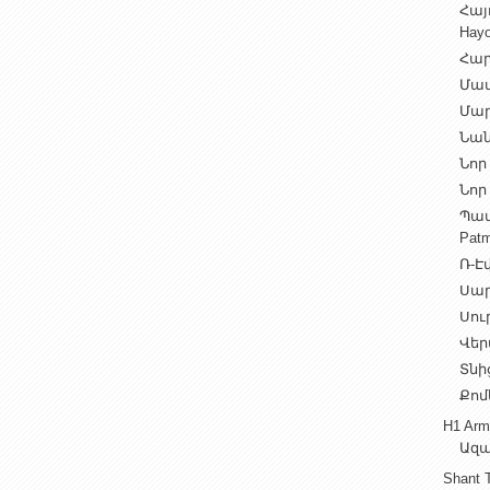
Հայ
Hayo
Հար
Մամ
Մար
Նան
Նոր 
Նոր 
Պատ
Patm
Ռ-Էվ
Սարե
Սուր
Վեր
Տնից
Քոմ
H1 Arm
Ազա
Shant 