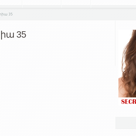
րիա 35
րիա 35