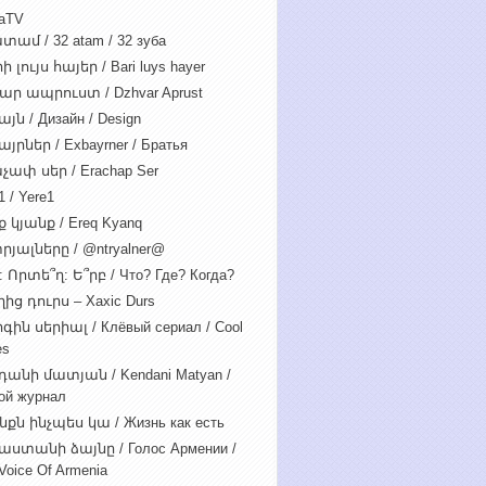
iaTV
տամ / 32 atam / 32 зуба
 լույս հայեր / Bari luys hayer
ար ապրուստ / Dzhvar Aprust
յն / Дизайн / Design
յրներ / Exbayrner / Братья
չափ սեր / Erachap Ser
 / Yere1
 կյանք / Ereq Kyanq
րյալները / @ntryalner@
: Որտե՞ղ: Ե՞րբ / Что? Где? Когда?
ից դուրս – Xaxic Durs
ին սերիալ / Клёвый сериал / Cool
es
դանի մատյան / Kendani Matyan /
ой журнал
նքն ինչպես կա / Жизнь как есть
աստանի ձայնը / Голос Армении /
Voice Of Armenia