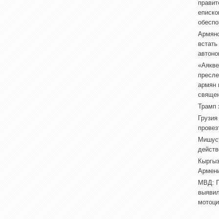
правит
еписко
обеспо
Армянс
встать
автоно
«Аякве
пресле
армян 
свяще
Трамп 
Грузия
провез
Мишуст
действ
Кыргыз
Армен
МВД: П
выявил
мотоци