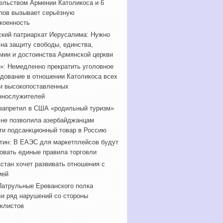
ельством Армении Католикоса и 6
пов вызывает серьёзную
коенность
кий патриархат Иерусалима: Нужно
 на защиту свободы, единства,
мии и достоинства Армянской церкви
»: Немедленно прекратить уголовное
дование в отношении Католикоса всех
и высокопоставленных
ннослужителей
запретил в США «родильный туризм»
 не позволила азербайджанцам
ти подсанкционный товар в Россию
ин: В ЕАЭС для маркетплейсов будут
овать единые правила торговли
стан хочет развивать отношения с
ией
атрульные Ереванского полка
и ряд нарушений со стороны
клистов