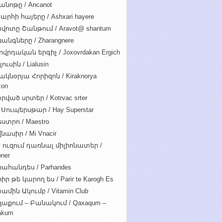
անոթը / Ancanot
արհի հայերը / Ashxari hayere
վոտը Շանթում / Aravot@ shantum
անգները / Zharangnere
ովրդական երգիչ / Joxovrdakan Ergich
ուսին / Lialusin
ակնօրյա Հորիզոն / Kiraknorya
zon
րված սրտեր / Kotrvac srter
 Սուպերսթար / Hay Superstar
ստրո / Maestro
նասիր / Mi Vnacir
է ուզում դառնալ միլիոնատեր /
oner
ահանդես / Parhandes
ր թե կարող ես / Parir te Karogh Es
ամին Ակումբ / Vitamin Club
աքում – Բանակում / Qaxaqum –
akum