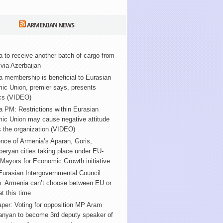
ARMENIAN NEWS
 to receive another batch of cargo from
via Azerbaijan
 membership is beneficial to Eurasian
ic Union, premier says, presents
ics (VIDEO)
 PM: Restrictions within Eurasian
ic Union may cause negative attitude
 the organization (VIDEO)
nce of Armenia’s Aparan, Goris,
ryan cities taking place under EU-
Mayors for Economic Growth initiative
urasian Intergovernmental Council
n: Armenia can’t choose between EU or
t this time
per: Voting for opposition MP Aram
anyan to become 3rd deputy speaker of