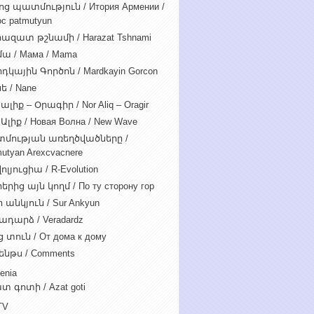
ոց պատմություն / Итория Армении /
c patmutyun
ազատ թշնամի / Harazat Tshnami
ա / Мама / Mama
դկային Գործոն / Mardkayin Gorcon
ե / Nane
ալիք – Օրագիր / Nor Aliq – Oragir
Ալիք / Новая Волна / New Wave
մության առեղծվածները /
utyan Arexcvacnere
ոլյուցիա / R-Evolution
րից այն կողմ / По ту сторону гор
 անկյուն / Sur Ankyun
ադարձ / Veradardz
 տուն / От дома к дому
ենթս / Comments
enia
տ գոտի / Azat goti
TV