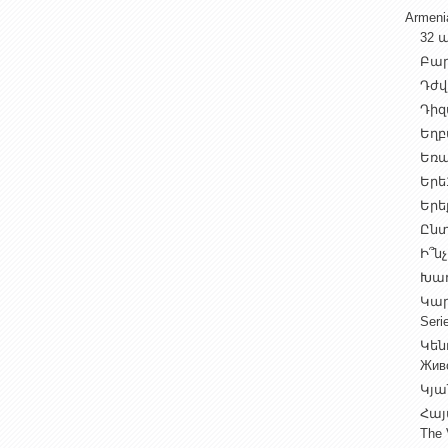
Armen
32 ա
Բարի
Դժվ
Դիզա
Եղբա
Եռա
Երե1
Երեք
Ընտ
Ի՞նչ
Խաղ
Կարգ
Seri
Կեն
Жив
Կյա
Հայ
The 