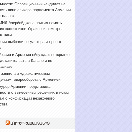
ьности: Оппозиционный кандидат на
сть вице-спикера парламента Армении
х планах
МИД Азербайджана почтил память
их защитников Украины и осмотрел
отники
нии выбрали регулятора игорного
а
оссия и Армения обсуждают открытие
дставительств в Капане и во
авказе
 заявила о «драматическом
ении» товарооборота с Арменией
курор Армении представила
ности о вынесенных решениях и исках
ам о конфискации незаконного
ства
ԼՈՒՐԵՐ ՀԱՅԱՍՏԱՆԻՑ