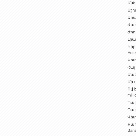
Անծ
Աշխ
Առա
Ժառ
Ժող
Լիալ
Կիր
Hori
Կոտ
Հայ
Մաե
Մի վ
Ով 
milli
Պար
Պարի
Վիտ
Քաղ
Ban