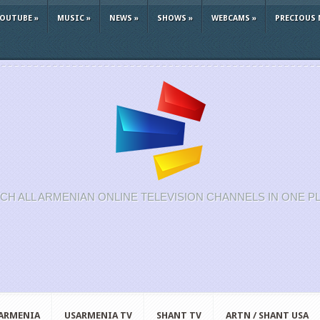
YOUTUBE
»
MUSIC
»
NEWS
»
SHOWS
»
WEBCAMS
»
PRECIOUS 
CH ALL ARMENIAN ONLINE TELEVISION CHANNELS IN ONE P
 ARMENIA
USARMENIA TV
SHANT TV
ARTN / SHANT USA