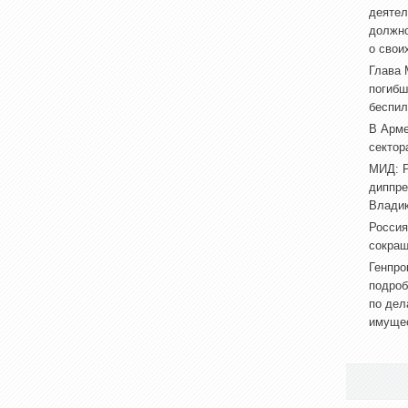
деятел
должно
о свои
Глава 
погибш
беспил
В Арме
сектор
МИД: Р
диппре
Владик
Россия
сокращ
Генпро
подроб
по дел
имуще