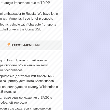
 strategic importance due to TRIPP
ni ambassador to Russia: We have lot in
with Armenia, I see lot of prospects
lectric vehicle with “character” of sports
uxhall unveils the Corsa GSE
НОВОСТИ АРМЕНИИ
gton Post: Трамп потребовал от
ра обороны объяснений на тему
ки боеприпасов
пригрозил длительными тюремными
и за критику дефицита боеприпасов
а нанесла удар по складу Wildberries в
ой области
ан заключит соглашение с ЕАЭС о
вободной торговли
ерен возвращаться к адвокатской