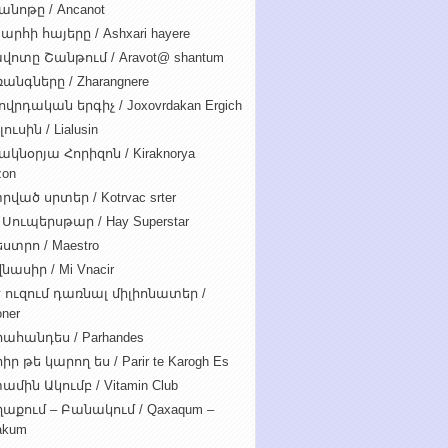
անոթը / Ancanot
արհի հայերը / Ashxari hayere
վոտը Շանթում / Aravot@ shantum
անգները / Zharangnere
ովրդական երգիչ / Joxovrdakan Ergich
ուսին / Lialusin
ակնօրյա Հորիզոն / Kiraknorya
zon
րված սրտեր / Kotrvac srter
 Սուպերսթար / Hay Superstar
ստրո / Maestro
նասիր / Mi Vnacir
է ուզում դառնալ միլիոնատեր /
oner
ահանդես / Parhandes
ր թե կարող ես / Parir te Karogh Es
ամին Ակումբ / Vitamin Club
աքում – Բանակում / Qaxaqum –
akum