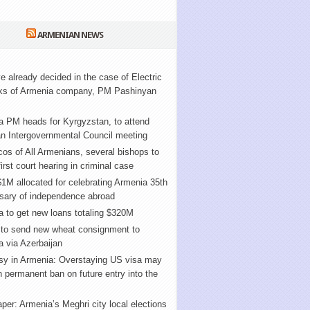
ARMENIAN NEWS
 already decided in the case of Electric
ks of Armenia company, PM Pashinyan
a PM heads for Kyrgyzstan, to attend
n Intergovernmental Council meeting
cos of All Armenians, several bishops to
first court hearing in criminal case
1M allocated for celebrating Armenia 35th
rsary of independence abroad
 to get new loans totaling $320M
 to send new wheat consignment to
 via Azerbaijan
y in Armenia: Overstaying US visa may
in permanent ban on future entry into the
er: Armenia’s Meghri city local elections