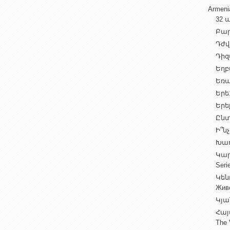
Armen
32 ա
Բարի
Դժվ
Դիզա
Եղբա
Եռա
Երե1
Երեք
Ընտ
Ի՞նչ
Խաղ
Կարգ
Seri
Կեն
Жив
Կյա
Հայ
The 