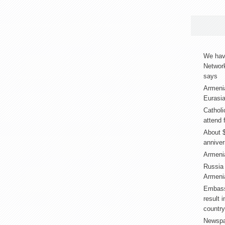
We have
Networ
says
Armeni
Eurasia
Catholi
attend 
About $
annive
Armenia
Russia
Armenia
Embass
result 
country
Newspap