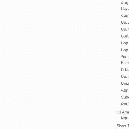
Հայ
Hayo
Հար
Մամ
Մար
Նան
Նոր 
Նոր 
Պատ
Patm
Ռ-Էվ
Սարե
Սուր
Վեր
Տնից
Քոմ
H1 Arm
Ազա
Shant 