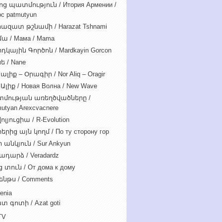
ոց պատմություն / Итория Армении /
c patmutyun
ազատ թշնամի / Harazat Tshnami
ա / Мама / Mama
դկային Գործոն / Mardkayin Gorcon
ե / Nane
ալիք – Օրագիր / Nor Aliq – Oragir
Ալիք / Новая Волна / New Wave
մության առեղծվածները /
utyan Arexcvacnere
ոլյուցիա / R-Evolution
րից այն կողմ / По ту сторону гор
 անկյուն / Sur Ankyun
ադարձ / Veradardz
 տուն / От дома к дому
ենթս / Comments
enia
տ գոտի / Azat goti
TV