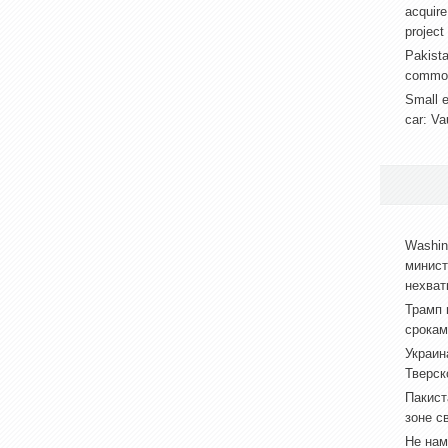
acquire
project
Pakista
common 
Small e
car: Va
Washin
минист
нехват
Трамп 
срокам
Украин
Тверск
Пакист
зоне с
Не нам