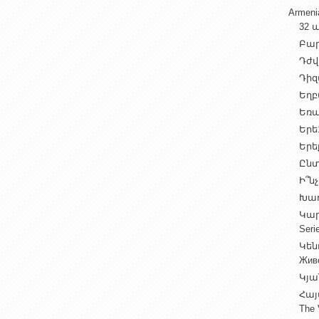
Armen
32 ա
Բարի
Դժվ
Դիզա
Եղբա
Եռա
Երե1
Երեք
Ընտ
Ի՞նչ
Խաղ
Կարգ
Seri
Կեն
Жив
Կյա
Հայ
The 