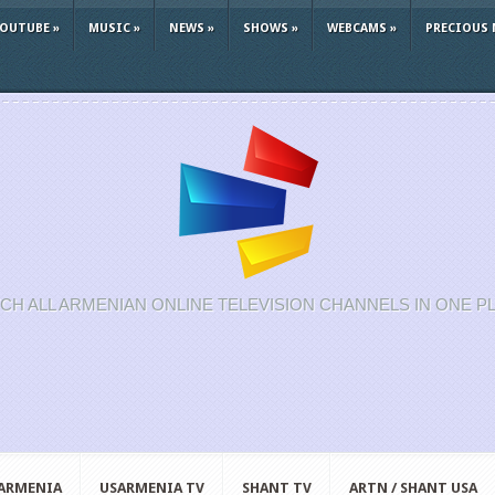
YOUTUBE
»
MUSIC
»
NEWS
»
SHOWS
»
WEBCAMS
»
PRECIOUS 
CH ALL ARMENIAN ONLINE TELEVISION CHANNELS IN ONE P
 ARMENIA
USARMENIA TV
SHANT TV
ARTN / SHANT USA