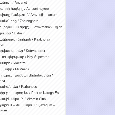
անոթը / Ancanot
արհի հայերը / Ashxari hayere
վոտը Շանթում / Aravot@ shantum
անգները / Zharangnere
ովրդական երգիչ / Joxovrdakan Ergich
ուսին / Lialusin
ակնօրյա Հորիզոն / Kiraknorya
zon
րված սրտեր / Kotrvac srter
 Սուպերսթար / Hay Superstar
ստրո / Maestro
նասիր / Mi Vnacir
է ուզում դառնալ միլիոնատեր /
oner
ահանդես / Parhandes
ր թե կարող ես / Parir te Karogh Es
ամին Ակումբ / Vitamin Club
աքում – Բանակում / Qaxaqum –
akum