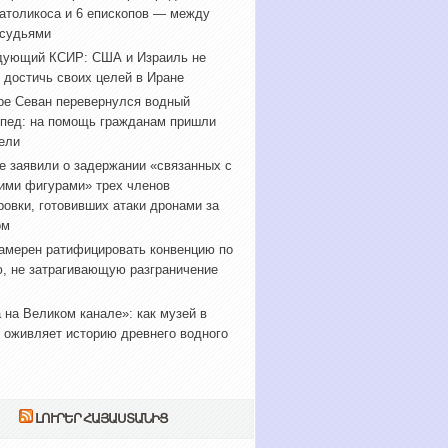
атоликоса и 6 епископов — между
 судьями
дующий КСИР: США и Израиль не
 достичь своих целей в Иране
ре Севан перевернулся водный
пед: на помощь гражданам пришли
ели
е заявили о задержании «связанных с
ими фигурами» трех членов
ровки, готовивших атаки дронами за
ом
амерен ратифицировать конвенцию по
, не затрагивающую разграничение
 на Великом канале»: как музей в
 оживляет историю древнего водного
ԼՈՒՐԵՐ ՀԱՅԱՍՏԱՆԻՑ