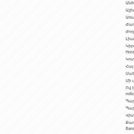
Անծ
Աշխ
Առա
Ժառ
Ժող
Լիալ
Կիր
Hori
Կոտ
Հայ
Մաե
Մի վ
Ով 
milli
Պար
Պարի
Վիտ
Քաղ
Ban