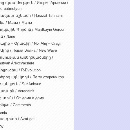
ոց պատմություն / Итория Армении /
c patmutyun
ազատ թշնամի / Harazat Tshnami
ա / Мама / Mama
դկային Գործոն / Mardkayin Gorcon
ե / Nane
ալիք – Օրագիր / Nor Aliq – Oragir
Ալիք / Новая Волна / New Wave
մության առեղծվածները /
utyan Arexcvacnere
ոլյուցիա / R-Evolution
րից այն կողմ / По ту сторону гор
 անկյուն / Sur Ankyun
ադարձ / Veradardz
 տուն / От дома к дому
ենթս / Comments
enia
տ գոտի / Azat goti
TV