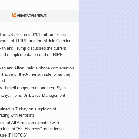
ARMENIAN NEWS
The US allocated $201 million for the
ment of TRIPP and the Middle Corridor
yan and Trump discussed the current
of the implementation of the TRIPP
an and Aliyev held a phone conversation
initiative of the Armenian side: what they
sed
V: Israeli troops enter southern Syria
nanyan joins Unibank's Management
ained in Turkey on suspicion of
ating with terrorists
cos of All Armenians greeted with
tions of “His Holiness” as he leaves
ouse (PHOTOS)