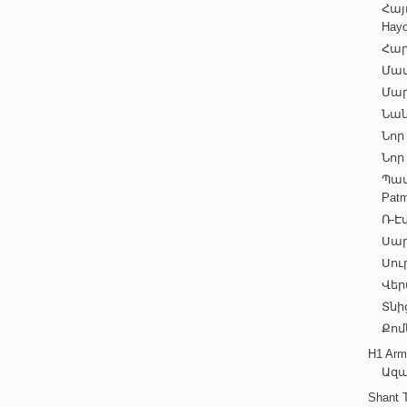
Հայ
Hayo
Հար
Մամ
Մար
Նան
Նոր 
Նոր 
Պատ
Patm
Ռ-Էվ
Սարե
Սուր
Վեր
Տնից
Քոմ
H1 Arm
Ազա
Shant 