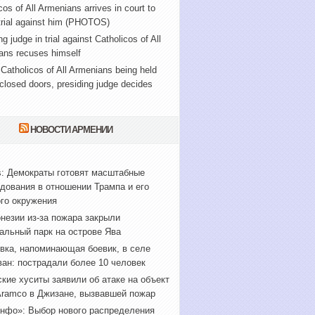
cos of All Armenians arrives in court to
trial against him (PHOTOS)
ng judge in trial against Catholicos of All
ans recuses himself
f Catholicos of All Armenians being held
closed doors, presiding judge decides
НОВОСТИ АРМЕНИИ
s: Демократы готовят масштабные
дования в отношении Трампа и его
го окружения
незии из-за пожара закрыли
альный парк на острове Ява
вка, напоминающая боевик, в селе
ан: пострадали более 10 человек
кие хуситы заявили об атаке на объект
Aramco в Джизане, вызвавшей пожар
нфо»: Выбор нового распределения