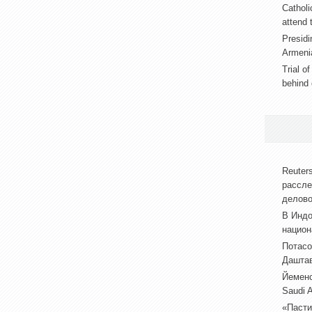
Catholi
attend 
Presidi
Armeni
Trial o
behind 
Reuter
рассле
делово
В Индо
национ
Потасо
Даштав
Йеменс
Saudi 
«Пасти