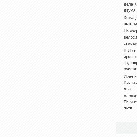
дела К
двумя
Коман
смогли
На озе
велоси
спасат
В Ирак
иранск
группи
рубеж
Иран н
Каспию
дна
«Лодка
Пекине
пути