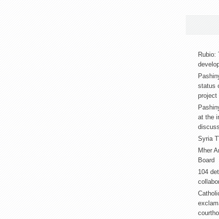
Rubio: 
develop
Pashin
status 
project
Pashiny
at the 
discus
Syria T
Mher A
Board
104 det
collabor
Catholi
exclama
courth