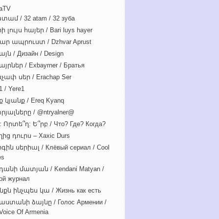
iaTV
տամ / 32 atam / 32 зуба
 լույս հայեր / Bari luys hayer
ար ապրուստ / Dzhvar Aprust
յն / Дизайн / Design
յրներ / Exbayrner / Братья
չափ սեր / Erachap Ser
 / Yere1
 կյանք / Ereq Kyanq
րյալները / @ntryalner@
: Որտե՞ղ: Ե՞րբ / Что? Где? Когда?
ից դուրս – Xaxic Durs
ին սերիալ / Клёвый сериал / Cool
es
դանի մատյան / Kendani Matyan /
ой журнал
նքն ինչպես կա / Жизнь как есть
աստանի ձայնը / Голос Армении /
Voice Of Armenia