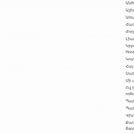
Անծ
Աշխ
Առա
Ժառ
Ժող
Լիալ
Կիր
Hori
Կոտ
Հայ
Մաե
Մի վ
Ով 
milli
Պար
Պարի
Վիտ
Քաղ
Ban