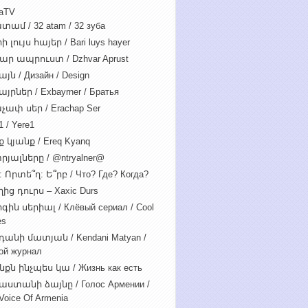
iaTV
տամ / 32 atam / 32 зуба
 լույս հայեր / Bari luys hayer
ար ապրուստ / Dzhvar Aprust
յն / Дизайн / Design
յրներ / Exbayrner / Братья
չափ սեր / Erachap Ser
 / Yere1
 կյանք / Ereq Kyanq
րյալները / @ntryalner@
: Որտե՞ղ: Ե՞րբ / Что? Где? Когда?
ից դուրս – Xaxic Durs
ին սերիալ / Клёвый сериал / Cool
es
դանի մատյան / Kendani Matyan /
ой журнал
նքն ինչպես կա / Жизнь как есть
աստանի ձայնը / Голос Армении /
Voice Of Armenia