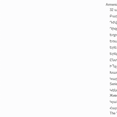
Armen
32 ա
Բարի
Դժվ
Դիզա
Եղբա
Եռա
Երե1
Երեք
Ընտ
Ի՞նչ
Խաղ
Կարգ
Seri
Կեն
Жив
Կյա
Հայ
The 