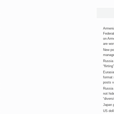
Armenia
Federat
on Arm
are wor
New pos
manage
Russia
“flirtin
Eurasia
format
posts v
Russia 
not hid
“diversi
Japan p
US doll