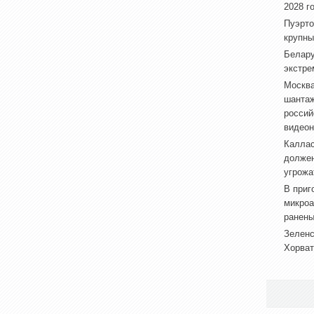
2028 г
Пуэрто
крупны
Белару
экстре
Москва
шантаж
россий
видеон
Каллас
долже
угрожа
В приг
микроа
ранен
Зеленс
Хорват