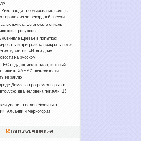
ода
-Рико вводит нормирование воды в
х городах из-за рекордной засухи
сь включила Euronews в список
мистских ресурсов
 обвинила Ереван в попытках
ировать и пригрозила прикрыть поток
ских туристов: «Итоги дня» –
овости на русском
: ЕС поддерживает план, который
н лишить ХАМАС возможности
ть Израилю
ороде Дамаска прогремел взрыв в
втобусе: два человека погибли, 13
ы
кий уволил послов Украины в
ии, Албании и Черногории
ԼՈՒՐԵՐ ՀԱՅԱՍՏԱՆԻՑ