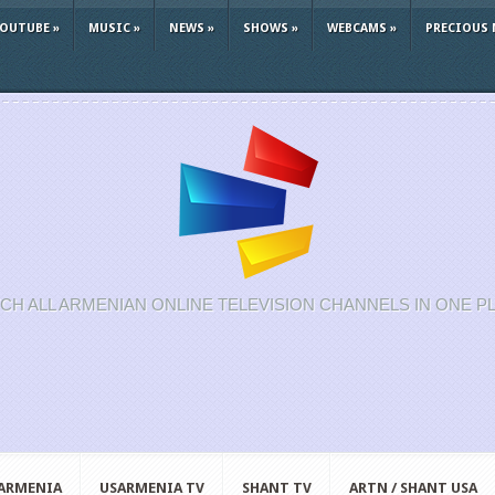
YOUTUBE
»
MUSIC
»
NEWS
»
SHOWS
»
WEBCAMS
»
PRECIOUS 
CH ALL ARMENIAN ONLINE TELEVISION CHANNELS IN ONE P
 ARMENIA
USARMENIA TV
SHANT TV
ARTN / SHANT USA