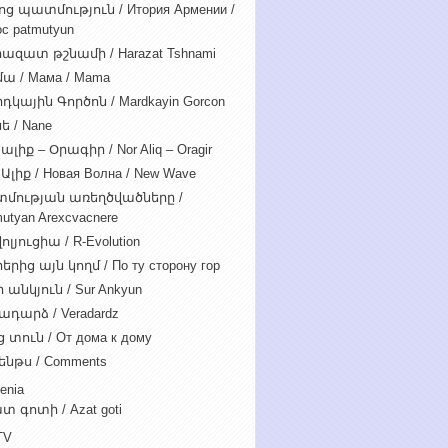
ոց պատմություն / Итория Армении /
c patmutyun
ազատ թշնամի / Harazat Tshnami
ա / Мама / Mama
դկային Գործոն / Mardkayin Gorcon
ե / Nane
ալիք – Օրագիր / Nor Aliq – Oragir
Ալիք / Новая Волна / New Wave
մության առեղծվածները /
utyan Arexcvacnere
ոլյուցիա / R-Evolution
րից այն կողմ / По ту сторону гор
 անկյուն / Sur Ankyun
ադարձ / Veradardz
 տուն / От дома к дому
ենթս / Comments
enia
տ գոտի / Azat goti
TV