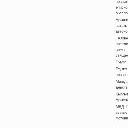
правит
еписко
обеспо
Армянс
встать
автоно
«Аякве
пресле
армян 
свяще
Трамп 
Грузия
провез
Мишуст
действ
Кыргыз
Армен
МВД: П
выявил
мотоци