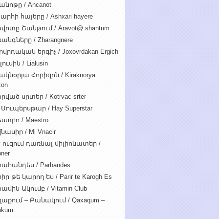
անոթը / Ancanot
արհի հայերը / Ashxari hayere
վոտը Շանթում / Aravot@ shantum
անգները / Zharangnere
ովրդական երգիչ / Joxovrdakan Ergich
ուսին / Lialusin
ակնօրյա Հորիզոն / Kiraknorya
zon
րված սրտեր / Kotrvac srter
 Սուպերսթար / Hay Superstar
ստրո / Maestro
նասիր / Mi Vnacir
է ուզում դառնալ միլիոնատեր /
oner
ահանդես / Parhandes
ր թե կարող ես / Parir te Karogh Es
ամին Ակումբ / Vitamin Club
աքում – Բանակում / Qaxaqum –
akum