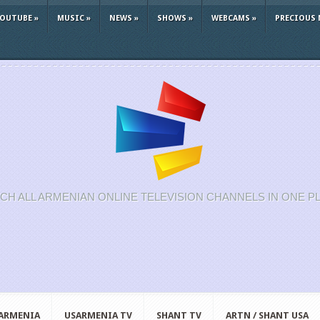
YOUTUBE
»
MUSIC
»
NEWS
»
SHOWS
»
WEBCAMS
»
PRECIOUS 
CH ALL ARMENIAN ONLINE TELEVISION CHANNELS IN ONE P
 ARMENIA
USARMENIA TV
SHANT TV
ARTN / SHANT USA