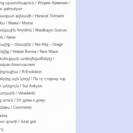
ոց պատմություն / Итория Армении /
c patmutyun
ազատ թշնամի / Harazat Tshnami
ա / Мама / Mama
դկային Գործոն / Mardkayin Gorcon
ե / Nane
ալիք – Օրագիր / Nor Aliq – Oragir
Ալիք / Новая Волна / New Wave
մության առեղծվածները /
utyan Arexcvacnere
ոլյուցիա / R-Evolution
րից այն կողմ / По ту сторону гор
 անկյուն / Sur Ankyun
ադարձ / Veradardz
 տուն / От дома к дому
ենթս / Comments
enia
տ գոտի / Azat goti
TV