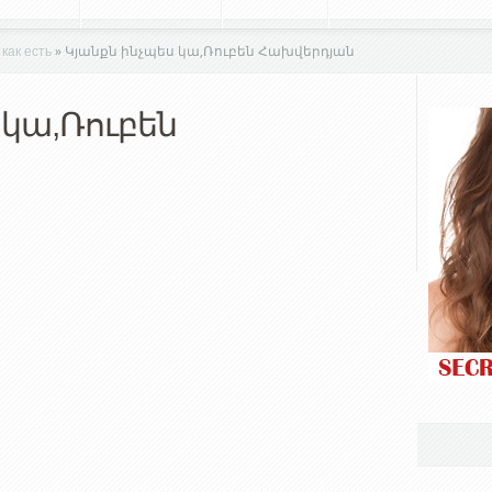
как есть
»
Կյանքն ինչպես կա,Ռուբեն Հախվերդյան
 կա,Ռուբեն