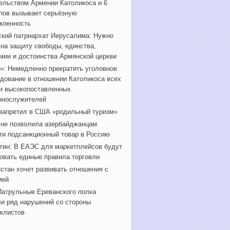
ельством Армении Католикоса и 6
пов вызывает серьёзную
коенность
кий патриархат Иерусалима: Нужно
 на защиту свободы, единства,
мии и достоинства Армянской церкви
»: Немедленно прекратить уголовное
дование в отношении Католикоса всех
и высокопоставленных
ннослужителей
запретил в США «родильный туризм»
 не позволила азербайджанцам
ти подсанкционный товар в Россию
ин: В ЕАЭС для маркетплейсов будут
овать единые правила торговли
стан хочет развивать отношения с
ией
атрульные Ереванского полка
и ряд нарушений со стороны
клистов