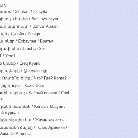
iaTV
տամ / 32 atam / 32 зуба
 լույս հայեր / Bari luys hayer
ար ապրուստ / Dzhvar Aprust
յն / Дизайн / Design
յրներ / Exbayrner / Братья
չափ սեր / Erachap Ser
 / Yere1
 կյանք / Ereq Kyanq
րյալները / @ntryalner@
: Որտե՞ղ: Ե՞րբ / Что? Где? Когда?
ից դուրս – Xaxic Durs
ին սերիալ / Клёвый сериал / Cool
es
դանի մատյան / Kendani Matyan /
ой журнал
նքն ինչպես կա / Жизнь как есть
աստանի ձայնը / Голос Армении /
Voice Of Armenia