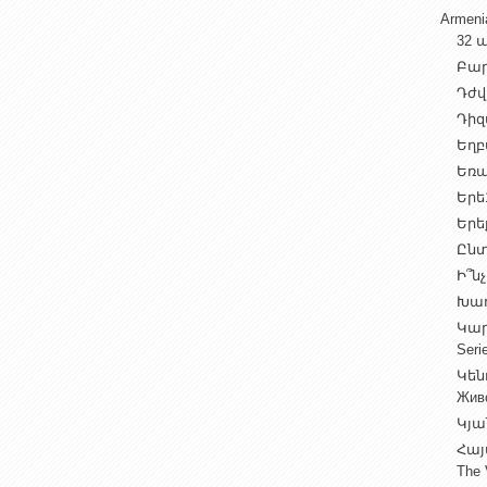
Armen
32 ա
Բարի
Դժվ
Դիզա
Եղբա
Եռա
Երե1
Երեք
Ընտ
Ի՞նչ
Խաղ
Կարգ
Seri
Կեն
Жив
Կյա
Հայ
The 