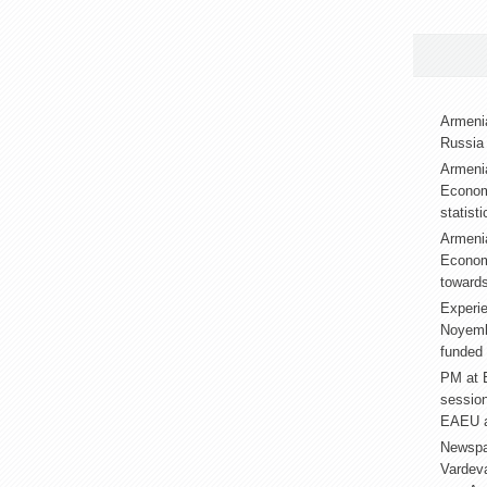
Armenia
Russia 
Armenia
Econom
statist
Armenia
Econom
towards
Experie
Noyembe
funded 
PM at E
sessio
EAEU a
Newspa
Vardev