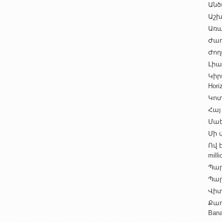
Անծ
Աշխ
Առա
Ժառ
Ժող
Լիալ
Կիր
Hori
Կոտ
Հայ
Մաե
Մի վ
Ով 
milli
Պար
Պարի
Վիտ
Քաղ
Ban