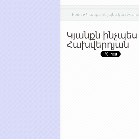
Home
»
Կյանքն ինչպես կա / Жизнь 
Կյանքն ինչպես
Հախվերդյան