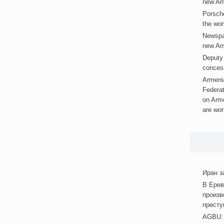
new Arm
Porsche
the worl
Newspap
new Arm
Deputy 
conces
Armenia
Federat
on Arm
are wor
Иран з
В Ерев
произв
престу
АGBU: 