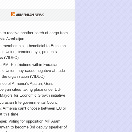
ARMENIAN NEWS
 to receive another batch of cargo from
via Azerbaijan
 membership is beneficial to Eurasian
ic Union, premier says, presents
ics (VIDEO)
 PM: Restrictions within Eurasian
ic Union may cause negative attitude
 the organization (VIDEO)
nce of Armenia’s Aparan, Goris,
ryan cities taking place under EU-
Mayors for Economic Growth initiative
urasian Intergovernmental Council
n: Armenia can’t choose between EU or
t this time
per: Voting for opposition MP Aram
anyan to become 3rd deputy speaker of