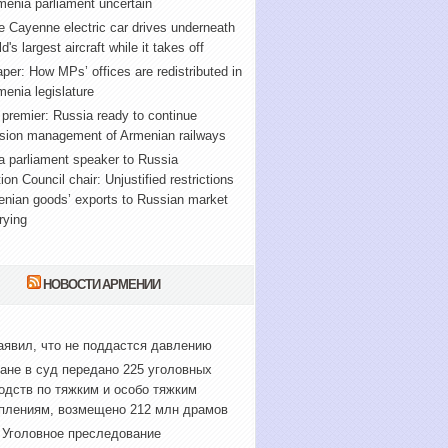
enia parliament uncertain
 Cayenne electric car drives underneath
d's largest aircraft while it takes off
er: How MPs’ offices are redistributed in
enia legislature
premier: Russia ready to continue
sion management of Armenian railways
 parliament speaker to Russia
ion Council chair: Unjustified restrictions
enian goods’ exports to Russian market
rying
НОВОСТИ АРМЕНИИ
аявил, что не поддастся давлению
ане в суд передано 225 уголовных
одств по тяжким и особо тяжким
плениям, возмещено 212 млн драмов
Уголовное преследование