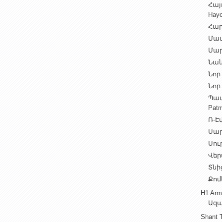
Հայ
Hayo
Հար
Մամ
Մար
Նան
Նոր 
Նոր 
Պատ
Patm
Ռ-Էվ
Սարե
Սուր
Վեր
Տնից
Քոմ
H1 Arm
Ազա
Shant 