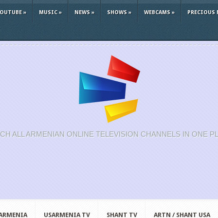
YOUTUBE
»
MUSIC
»
NEWS
»
SHOWS
»
WEBCAMS
»
PRECIOUS 
CH ALL ARMENIAN ONLINE TELEVISION CHANNELS IN ONE P
 ARMENIA
USARMENIA TV
SHANT TV
ARTN / SHANT USA