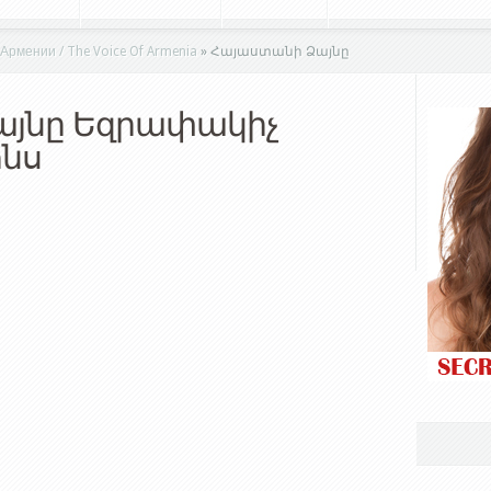
мении / The Voice Of Armenia
»
Հայաստանի Ձայնը
այնը Եզրափակիչ
ոնս