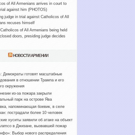
cos of All Armenians arrives in court to
trial against him (PHOTOS)
ng judge in trial against Catholicos of All
ans recuses himself
f Catholicos of All Armenians being held
closed doors, presiding judge decides
НОВОСТИ АРМЕНИИ
s: Демократы готовят масштабные
дования в отношении Трампа и его
го окружения
незии из-за пожара закрыли
альный парк на острове Ява
вка, напоминающая боевик, в селе
ан: пострадали более 10 человек
кие хуситы заявили об атаке на объект
Aramco в Джизане, вызвавшей пожар
нфо»: Выбор нового распределения