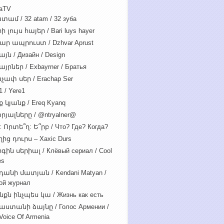
iaTV
տամ / 32 atam / 32 зуба
 լույս հայեր / Bari luys hayer
ար ապրուստ / Dzhvar Aprust
յն / Дизайн / Design
յրներ / Exbayrner / Братья
չափ սեր / Erachap Ser
 / Yere1
 կյանք / Ereq Kyanq
րյալները / @ntryalner@
: Որտե՞ղ: Ե՞րբ / Что? Где? Когда?
ից դուրս – Xaxic Durs
ին սերիալ / Клёвый сериал / Cool
es
դանի մատյան / Kendani Matyan /
ой журнал
նքն ինչպես կա / Жизнь как есть
աստանի ձայնը / Голос Армении /
Voice Of Armenia