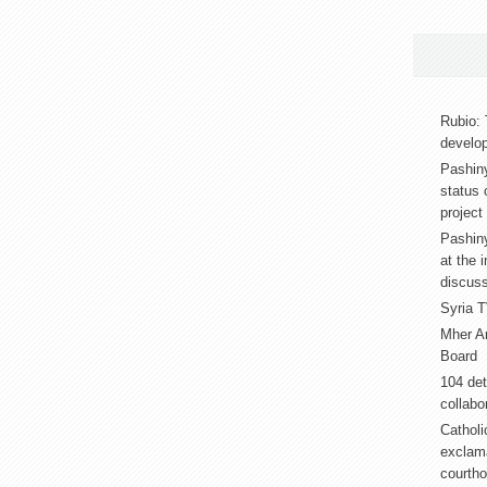
Rubio: 
develop
Pashin
status 
project
Pashiny
at the 
discus
Syria T
Mher A
Board
104 det
collabor
Catholi
exclama
courth