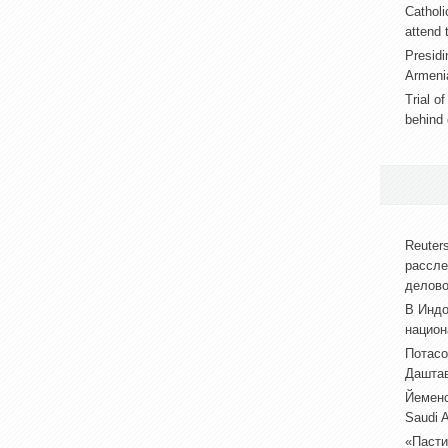
Catholi
attend 
Presidi
Armeni
Trial o
behind 
Reuter
рассле
делово
В Индо
национ
Потасо
Даштав
Йеменс
Saudi 
«Пасти