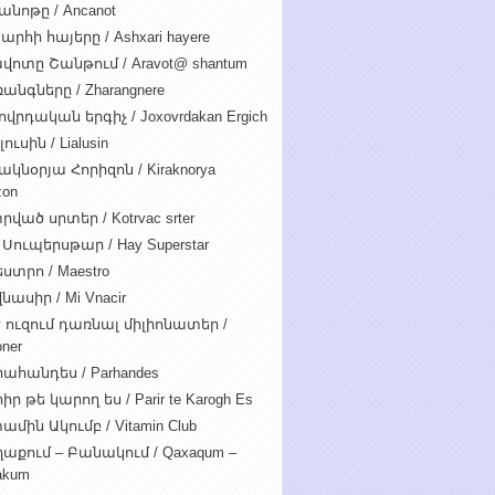
անոթը / Ancanot
արհի հայերը / Ashxari hayere
վոտը Շանթում / Aravot@ shantum
անգները / Zharangnere
ովրդական երգիչ / Joxovrdakan Ergich
ուսին / Lialusin
ակնօրյա Հորիզոն / Kiraknorya
zon
րված սրտեր / Kotrvac srter
 Սուպերսթար / Hay Superstar
ստրո / Maestro
նասիր / Mi Vnacir
է ուզում դառնալ միլիոնատեր /
oner
ահանդես / Parhandes
ր թե կարող ես / Parir te Karogh Es
ամին Ակումբ / Vitamin Club
աքում – Բանակում / Qaxaqum –
akum