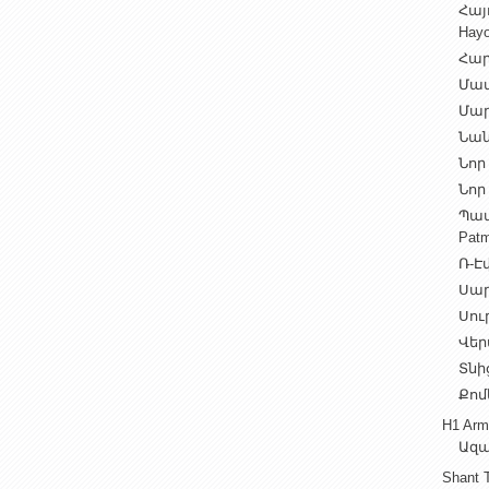
Հայ
Hayo
Հար
Մամ
Մար
Նան
Նոր 
Նոր 
Պատ
Patm
Ռ-Էվ
Սարե
Սուր
Վեր
Տնից
Քոմ
H1 Arm
Ազա
Shant 