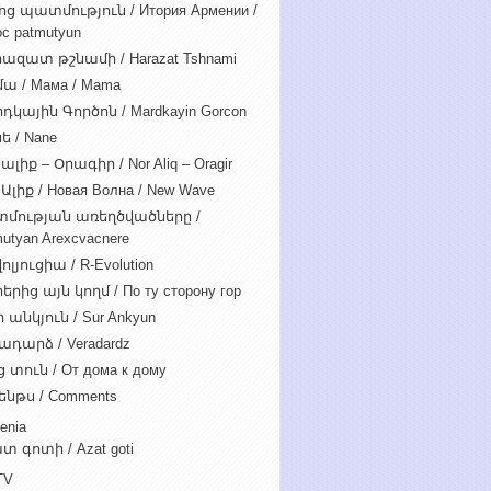
ոց պատմություն / Итория Армении /
c patmutyun
ազատ թշնամի / Harazat Tshnami
ա / Мама / Mama
դկային Գործոն / Mardkayin Gorcon
ե / Nane
ալիք – Օրագիր / Nor Aliq – Oragir
Ալիք / Новая Волна / New Wave
մության առեղծվածները /
utyan Arexcvacnere
ոլյուցիա / R-Evolution
րից այն կողմ / По ту сторону гор
 անկյուն / Sur Ankyun
ադարձ / Veradardz
 տուն / От дома к дому
ենթս / Comments
enia
տ գոտի / Azat goti
TV