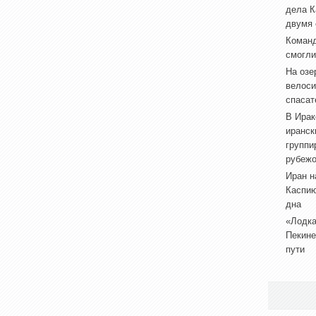
дела К
двумя
Коман
смогли
На озе
велоси
спасат
В Ирак
иранск
группи
рубеж
Иран н
Каспию
дна
«Лодка
Пекине
пути