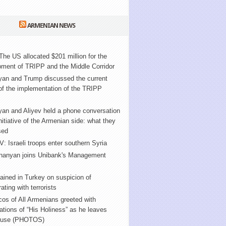
ARMENIAN NEWS
The US allocated $201 million for the
ment of TRIPP and the Middle Corridor
yan and Trump discussed the current
of the implementation of the TRIPP
an and Aliyev held a phone conversation
initiative of the Armenian side: what they
sed
V: Israeli troops enter southern Syria
nanyan joins Unibank's Management
ained in Turkey on suspicion of
ating with terrorists
cos of All Armenians greeted with
tions of “His Holiness” as he leaves
ouse (PHOTOS)