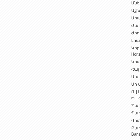
Անծ
Աշխ
Առա
Ժառ
Ժող
Լիալ
Կիր
Hori
Կոտ
Հայ
Մաե
Մի վ
Ով 
milli
Պար
Պարի
Վիտ
Քաղ
Ban