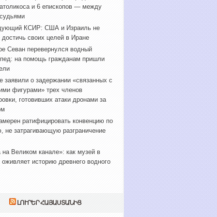
атоликоса и 6 епископов — между
 судьями
дующий КСИР: США и Израиль не
 достичь своих целей в Иране
ре Севан перевернулся водный
пед: на помощь гражданам пришли
ели
е заявили о задержании «связанных с
ими фигурами» трех членов
ровки, готовивших атаки дронами за
ом
амерен ратифицировать конвенцию по
, не затрагивающую разграничение
 на Великом канале»: как музей в
 оживляет историю древнего водного
ԼՈՒՐԵՐ ՀԱՅԱՍՏԱՆԻՑ