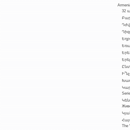
Armen
32 ա
Բարի
Դժվ
Դիզա
Եղբա
Եռա
Երե1
Երեք
Ընտ
Ի՞նչ
Խաղ
Կարգ
Seri
Կեն
Жив
Կյա
Հայ
The 