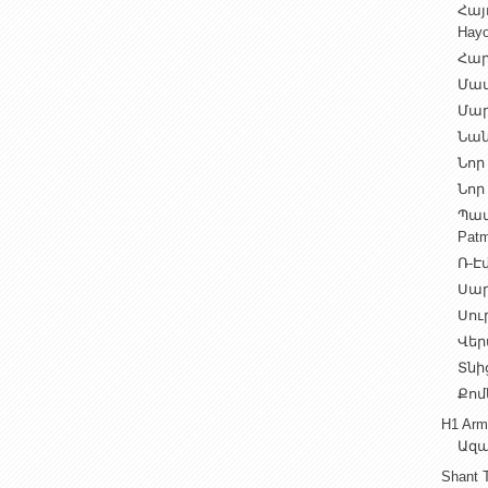
Հայ
Hayo
Հար
Մամ
Մար
Նան
Նոր 
Նոր 
Պատ
Patm
Ռ-Էվ
Սարե
Սուր
Վեր
Տնից
Քոմ
H1 Arm
Ազա
Shant 