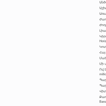
Անծ
Աշխ
Առա
Ժառ
Ժող
Լիալ
Կիր
Hori
Կոտ
Հայ
Մաե
Մի վ
Ով 
milli
Պար
Պարի
Վիտ
Քաղ
Ban