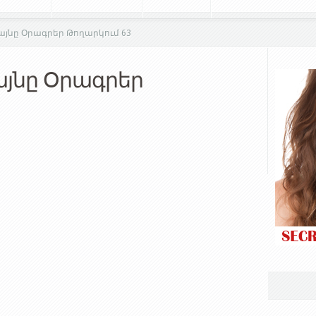
յնը Օրագրեր Թողարկում 63
յնը Օրագրեր