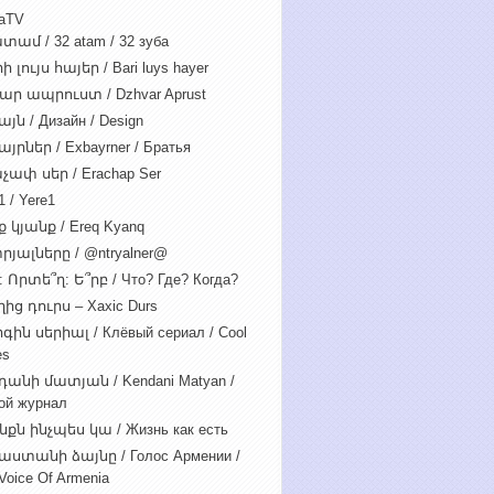
iaTV
տամ / 32 atam / 32 зуба
 լույս հայեր / Bari luys hayer
ար ապրուստ / Dzhvar Aprust
յն / Дизайн / Design
յրներ / Exbayrner / Братья
չափ սեր / Erachap Ser
 / Yere1
 կյանք / Ereq Kyanq
րյալները / @ntryalner@
: Որտե՞ղ: Ե՞րբ / Что? Где? Когда?
ից դուրս – Xaxic Durs
ին սերիալ / Клёвый сериал / Cool
es
դանի մատյան / Kendani Matyan /
ой журнал
նքն ինչպես կա / Жизнь как есть
աստանի ձայնը / Голос Армении /
Voice Of Armenia