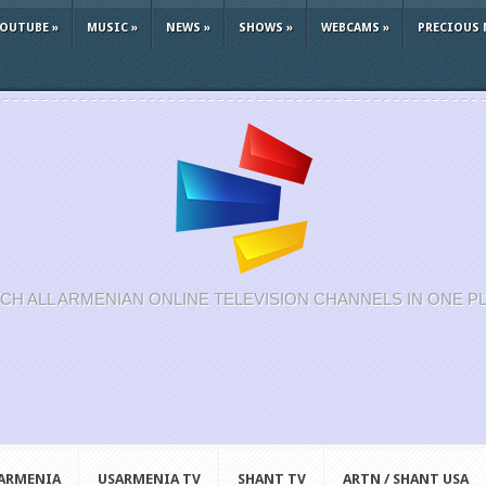
YOUTUBE
»
MUSIC
»
NEWS
»
SHOWS
»
WEBCAMS
»
PRECIOUS 
CH ALL ARMENIAN ONLINE TELEVISION CHANNELS IN ONE P
 ARMENIA
USARMENIA TV
SHANT TV
ARTN / SHANT USA