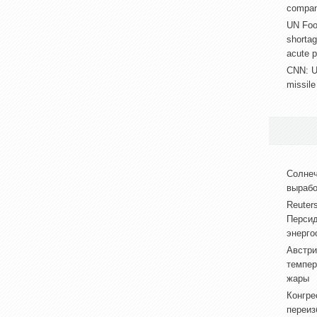
compan
UN Food
shortag
acute 
CNN: U
missile
Солнеч
вырабо
Reuter
Персид
энерго
Австри
темпер
жары
Конгре
переиз