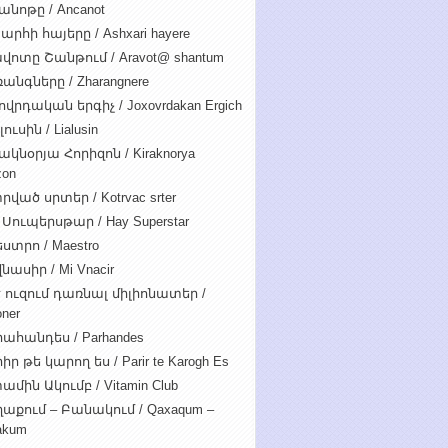
անոթը / Ancanot
արհի հայերը / Ashxari hayere
վոտը Շանթում / Aravot@ shantum
անգները / Zharangnere
ովրդական երգիչ / Joxovrdakan Ergich
ուսին / Lialusin
ակնօրյա Հորիզոն / Kiraknorya
zon
րված սրտեր / Kotrvac srter
 Սուպերսթար / Hay Superstar
ստրո / Maestro
նասիր / Mi Vnacir
է ուզում դառնալ միլիոնատեր /
oner
ահանդես / Parhandes
ր թե կարող ես / Parir te Karogh Es
ամին Ակումբ / Vitamin Club
աքում – Բանակում / Qaxaqum –
akum