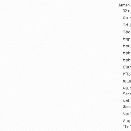
Armen
32 ա
Բարի
Դժվ
Դիզա
Եղբա
Եռա
Երե1
Երեք
Ընտ
Ի՞նչ
Խաղ
Կարգ
Seri
Կեն
Жив
Կյա
Հայ
The 