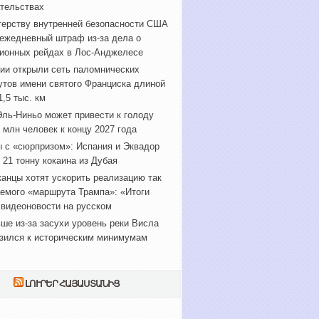
тельствах
ерству внутренней безопасности США
 ежедневный штраф из-за дела о
ионных рейдах в Лос-Анджелесе
ии открыли сеть паломнических
тов имени святого Франциска длиной
1,5 тыс. км
ль-Ниньо может привести к голоду
 млн человек к концу 2027 года
 с «сюрпризом»: Испания и Эквадор
 21 тонну кокаина из Дубая
анцы хотят ускорить реализацию так
емого «маршрута Трампа»: «Итоги
 видеоновости на русском
ше из-за засухи уровень реки Висла
зился к историческим минимумам
ԼՈՒՐԵՐ ՀԱՅԱՍՏԱՆԻՑ