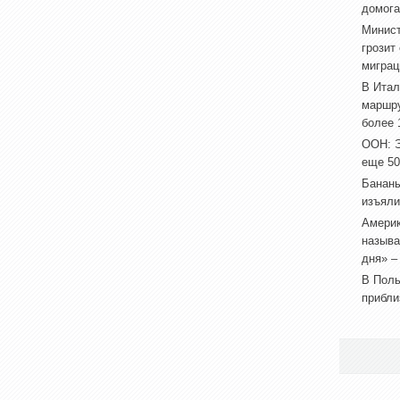
домога
Минист
грозит
миграц
В Итал
маршру
более 
ООН: Э
еще 50
Бананы
изъяли
Америк
называ
дня» –
В Поль
прибли