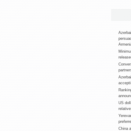
Azerbai
persuad
Armeni
Minimu
release
Convers
partner
Azerbai
accepti
Ranking
announ
US doll
relativ
Yerevan
preferr
China 