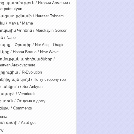
ոց պատմություն / Итория Армении /
c patmutyun
ազատ թշնամի / Harazat Tshnami
ա / Мама / Mama
դկային Գործոն / Mardkayin Gorcon
ե / Nane
ալիք – Օրագիր / Nor Aliq – Oragir
Ալիք / Новая Волна / New Wave
մության առեղծվածները /
utyan Arexcvacnere
ոլյուցիա / R-Evolution
րից այն կողմ / По ту сторону гор
 անկյուն / Sur Ankyun
ադարձ / Veradardz
 տուն / От дома к дому
ենթս / Comments
enia
տ գոտի / Azat goti
TV