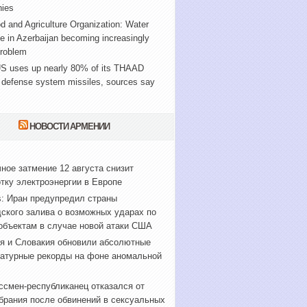
ies
 and Agriculture Organization: Water
e in Azerbaijan becoming increasingly
problem
S uses up nearly 80% of its THAAD
 defense system missiles, sources say
НОВОСТИ АРМЕНИИ
ное затмение 12 августа снизит
тку электроэнергии в Европе
s: Иран предупредил страны
ского залива о возможных ударах по
объектам в случае новой атаки США
я и Словакия обновили абсолютные
атурные рекорды на фоне аномальной
ссмен-республиканец отказался от
брания после обвинений в сексуальных