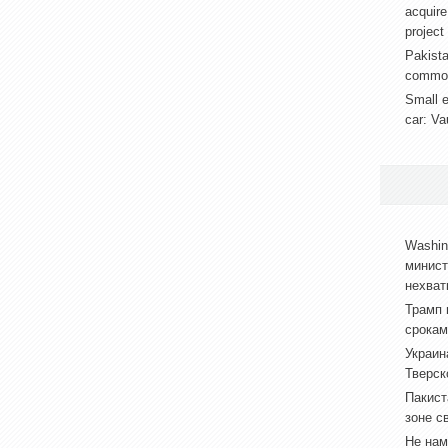
acquire
project
Pakista
common 
Small e
car: Va
Washin
минист
нехват
Трамп 
срокам
Украин
Тверск
Пакист
зоне с
Не нам