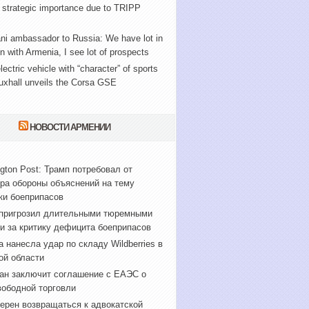
 strategic importance due to TRIPP
ni ambassador to Russia: We have lot in
with Armenia, I see lot of prospects
lectric vehicle with “character” of sports
uxhall unveils the Corsa GSE
НОВОСТИ АРМЕНИИ
gton Post: Трамп потребовал от
ра обороны объяснений на тему
ки боеприпасов
пригрозил длительными тюремными
и за критику дефицита боеприпасов
а нанесла удар по складу Wildberries в
ой области
ан заключит соглашение с ЕАЭС о
вободной торговли
ерен возвращаться к адвокатской