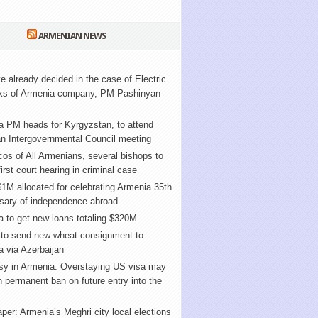
ARMENIAN NEWS
 already decided in the case of Electric
ks of Armenia company, PM Pashinyan
a PM heads for Kyrgyzstan, to attend
n Intergovernmental Council meeting
cos of All Armenians, several bishops to
first court hearing in criminal case
1M allocated for celebrating Armenia 35th
rsary of independence abroad
 to get new loans totaling $320M
 to send new wheat consignment to
 via Azerbaijan
y in Armenia: Overstaying US visa may
in permanent ban on future entry into the
er: Armenia’s Meghri city local elections