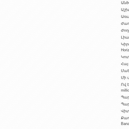
Անծ
Աշխ
Առա
Ժառ
Ժող
Լիալ
Կիր
Hori
Կոտ
Հայ
Մաե
Մի վ
Ով 
milli
Պար
Պարի
Վիտ
Քաղ
Ban