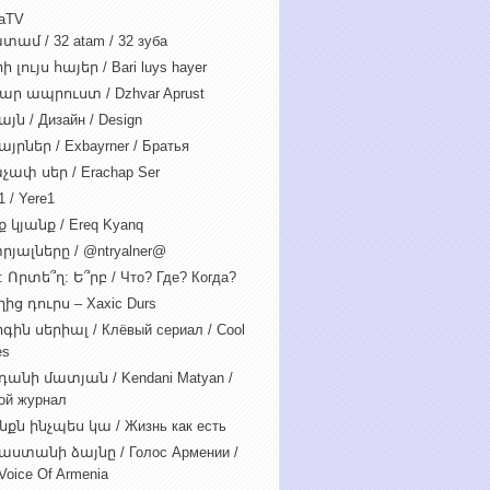
iaTV
տամ / 32 atam / 32 зуба
 լույս հայեր / Bari luys hayer
ար ապրուստ / Dzhvar Aprust
յն / Дизайн / Design
յրներ / Exbayrner / Братья
չափ սեր / Erachap Ser
 / Yere1
 կյանք / Ereq Kyanq
րյալները / @ntryalner@
: Որտե՞ղ: Ե՞րբ / Что? Где? Когда?
ից դուրս – Xaxic Durs
ին սերիալ / Клёвый сериал / Cool
es
դանի մատյան / Kendani Matyan /
ой журнал
նքն ինչպես կա / Жизнь как есть
աստանի ձայնը / Голос Армении /
Voice Of Armenia