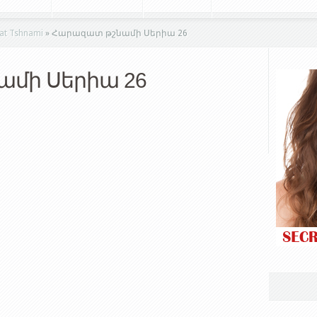
t Tshnami
»
Հարազատ թշնամի Սերիա 26
մի Սերիա 26