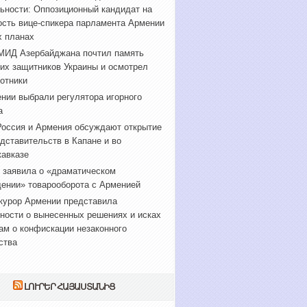
ьности: Оппозиционный кандидат на
сть вице-спикера парламента Армении
х планах
МИД Азербайджана почтил память
их защитников Украины и осмотрел
отники
нии выбрали регулятора игорного
а
оссия и Армения обсуждают открытие
дставительств в Капане и во
авказе
 заявила о «драматическом
ении» товарооборота с Арменией
курор Армении представила
ности о вынесенных решениях и исках
ам о конфискации незаконного
ства
ԼՈՒՐԵՐ ՀԱՅԱՍՏԱՆԻՑ