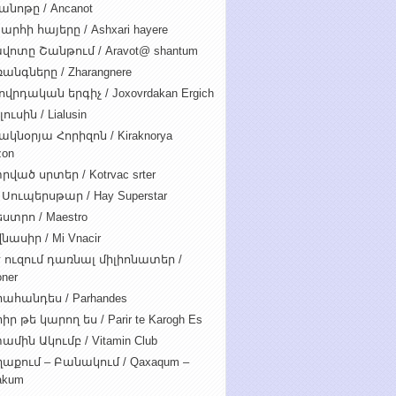
անոթը / Ancanot
արհի հայերը / Ashxari hayere
վոտը Շանթում / Aravot@ shantum
անգները / Zharangnere
ովրդական երգիչ / Joxovrdakan Ergich
ուսին / Lialusin
ակնօրյա Հորիզոն / Kiraknorya
zon
րված սրտեր / Kotrvac srter
 Սուպերսթար / Hay Superstar
ստրո / Maestro
նասիր / Mi Vnacir
է ուզում դառնալ միլիոնատեր /
oner
ահանդես / Parhandes
ր թե կարող ես / Parir te Karogh Es
ամին Ակումբ / Vitamin Club
աքում – Բանակում / Qaxaqum –
akum