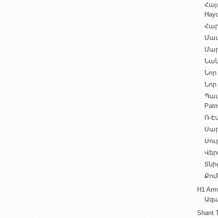
Հայ
Hayo
Հար
Մամ
Մար
Նան
Նոր 
Նոր 
Պատ
Patm
Ռ-Էվ
Սարե
Սուր
Վեր
Տնից
Քոմ
H1 Arm
Ազա
Shant 