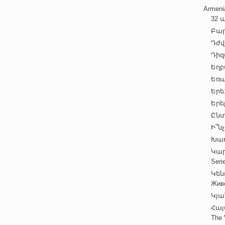
Armen
32 ա
Բարի
Դժվ
Դիզա
Եղբա
Եռա
Երե1
Երեք
Ընտ
Ի՞նչ
Խաղ
Կարգ
Seri
Կեն
Жив
Կյա
Հայ
The 