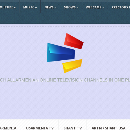
YOUTUBE
»
MUSIC
»
NEWS
»
SHOWS
»
WEBCAMS
»
PRECIOUS 
CH ALL ARMENIAN ONLINE TELEVISION CHANNELS IN ONE P
 ARMENIA
USARMENIA TV
SHANT TV
ARTN / SHANT USA