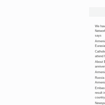
We have
Networ
says
Armeni
Eurasia
Catholi
attend 
About $
annive
Armenia
Russia
Armenia
Embass
result 
country
Newspap