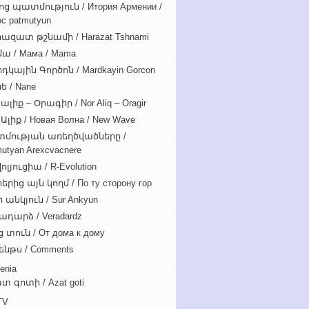
ոց պատմություն / Итория Армении /
c patmutyun
ազատ թշնամի / Harazat Tshnami
ա / Мама / Mama
դկային Գործոն / Mardkayin Gorcon
ե / Nane
ալիք – Օրագիր / Nor Aliq – Oragir
Ալիք / Новая Волна / New Wave
մության առեղծվածները /
utyan Arexcvacnere
ոլյուցիա / R-Evolution
րից այն կողմ / По ту сторону гор
 անկյուն / Sur Ankyun
ադարձ / Veradardz
 տուն / От дома к дому
ենթս / Comments
enia
տ գոտի / Azat goti
TV