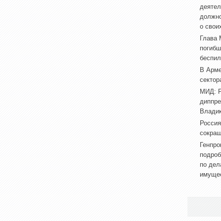
деятел
должно
о свои
Глава 
погибш
беспил
В Арме
сектор
МИД: Р
диппре
Владик
Россия
сокращ
Генпро
подроб
по дел
имуще