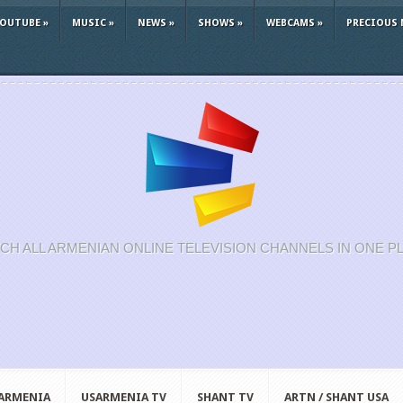
YOUTUBE
»
MUSIC
»
NEWS
»
SHOWS
»
WEBCAMS
»
PRECIOUS 
CH ALL ARMENIAN ONLINE TELEVISION CHANNELS IN ONE P
 ARMENIA
USARMENIA TV
SHANT TV
ARTN / SHANT USA