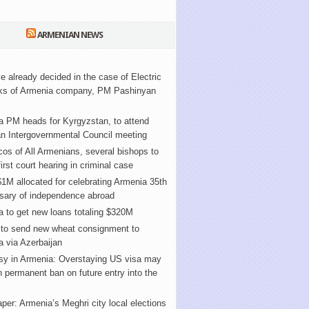
ARMENIAN NEWS
 already decided in the case of Electric
ks of Armenia company, PM Pashinyan
a PM heads for Kyrgyzstan, to attend
n Intergovernmental Council meeting
cos of All Armenians, several bishops to
first court hearing in criminal case
1M allocated for celebrating Armenia 35th
rsary of independence abroad
 to get new loans totaling $320M
 to send new wheat consignment to
 via Azerbaijan
y in Armenia: Overstaying US visa may
in permanent ban on future entry into the
er: Armenia’s Meghri city local elections