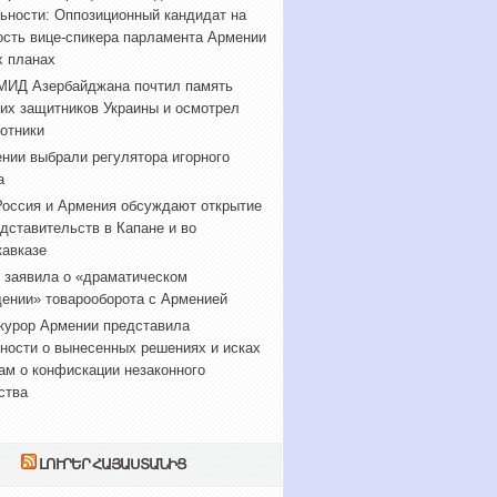
ьности: Оппозиционный кандидат на
сть вице-спикера парламента Армении
х планах
МИД Азербайджана почтил память
их защитников Украины и осмотрел
отники
нии выбрали регулятора игорного
а
оссия и Армения обсуждают открытие
дставительств в Капане и во
авказе
 заявила о «драматическом
ении» товарооборота с Арменией
курор Армении представила
ности о вынесенных решениях и исках
ам о конфискации незаконного
ства
ԼՈՒՐԵՐ ՀԱՅԱՍՏԱՆԻՑ