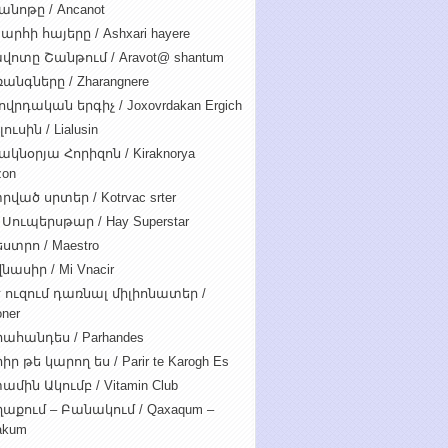
անոթը / Ancanot
արհի հայերը / Ashxari hayere
վոտը Շանթում / Aravot@ shantum
անգները / Zharangnere
ովրդական երգիչ / Joxovrdakan Ergich
ուսին / Lialusin
ակնօրյա Հորիզոն / Kiraknorya
zon
րված սրտեր / Kotrvac srter
 Սուպերսթար / Hay Superstar
ստրո / Maestro
նասիր / Mi Vnacir
է ուզում դառնալ միլիոնատեր /
oner
ահանդես / Parhandes
ր թե կարող ես / Parir te Karogh Es
ամին Ակումբ / Vitamin Club
աքում – Բանակում / Qaxaqum –
akum