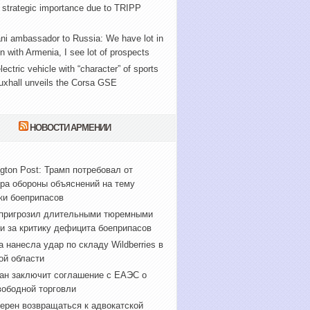
 strategic importance due to TRIPP
ni ambassador to Russia: We have lot in
with Armenia, I see lot of prospects
lectric vehicle with “character” of sports
uxhall unveils the Corsa GSE
НОВОСТИ АРМЕНИИ
gton Post: Трамп потребовал от
ра обороны объяснений на тему
ки боеприпасов
пригрозил длительными тюремными
и за критику дефицита боеприпасов
а нанесла удар по складу Wildberries в
ой области
ан заключит соглашение с ЕАЭС о
вободной торговли
ерен возвращаться к адвокатской