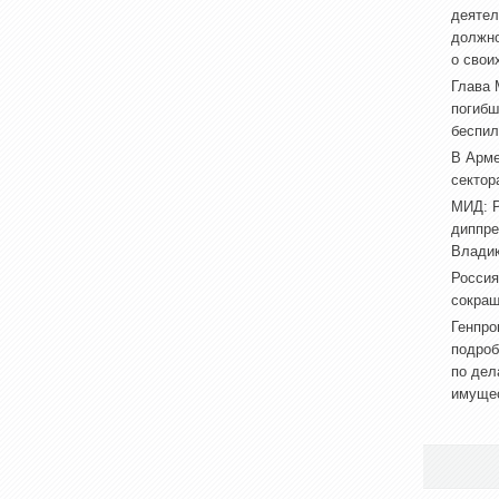
деятел
должно
о свои
Глава 
погибш
беспил
В Арме
сектор
МИД: Р
диппре
Владик
Россия
сокращ
Генпро
подроб
по дел
имуще