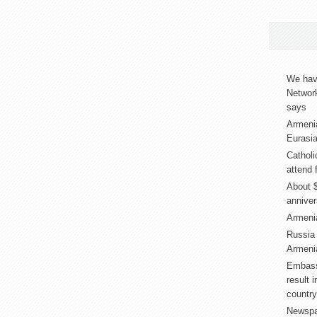
We have
Networ
says
Armeni
Eurasia
Catholi
attend 
About $
annive
Armenia
Russia
Armenia
Embass
result 
country
Newspap