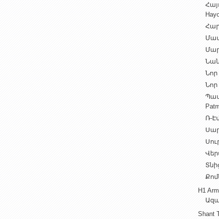
Հայ
Hayo
Հար
Մամ
Մար
Նան
Նոր 
Նոր 
Պատ
Patm
Ռ-Էվ
Սարե
Սուր
Վեր
Տնից
Քոմ
H1 Arm
Ազա
Shant 