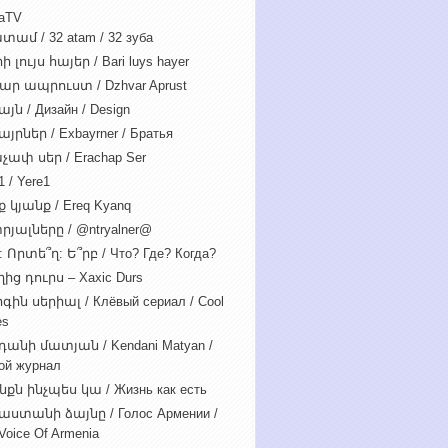
iaTV
տամ / 32 atam / 32 зуба
 լույս հայեր / Bari luys hayer
ար ապրուստ / Dzhvar Aprust
յն / Дизайн / Design
յրներ / Exbayrner / Братья
չափ սեր / Erachap Ser
 / Yere1
 կյանք / Ereq Kyanq
րյալները / @ntryalner@
: Որտե՞ղ: Ե՞րբ / Что? Где? Когда?
ից դուրս – Xaxic Durs
ին սերիալ / Клёвый сериал / Cool
es
դանի մատյան / Kendani Matyan /
ой журнал
նքն ինչպես կա / Жизнь как есть
աստանի ձայնը / Голос Армении /
Voice Of Armenia