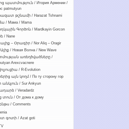
ոց պատմություն / Итория Армении /
c patmutyun
ազատ թշնամի / Harazat Tshnami
ա / Мама / Mama
դկային Գործոն / Mardkayin Gorcon
ե / Nane
ալիք – Օրագիր / Nor Aliq – Oragir
Ալիք / Новая Волна / New Wave
մության առեղծվածները /
utyan Arexcvacnere
ոլյուցիա / R-Evolution
րից այն կողմ / По ту сторону гор
 անկյուն / Sur Ankyun
ադարձ / Veradardz
 տուն / От дома к дому
ենթս / Comments
enia
տ գոտի / Azat goti
TV