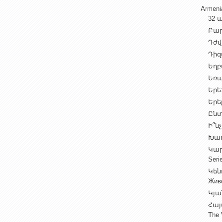
Armen
32 ա
Բարի
Դժվ
Դիզա
Եղբա
Եռա
Երե1
Երեք
Ընտ
Ի՞նչ
Խաղ
Կարգ
Seri
Կեն
Жив
Կյա
Հայ
The 