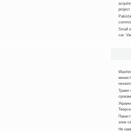
acquire
project
Pakista
common 
Small e
car: Va
Washin
минист
нехват
Трамп 
срокам
Украин
Тверск
Пакист
зоне с
Не нам