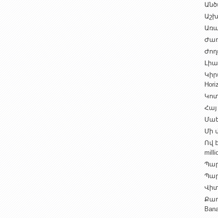
Անծ
Աշխ
Առա
Ժառ
Ժող
Լիալ
Կիր
Hori
Կոտ
Հայ
Մաե
Մի վ
Ով 
milli
Պար
Պարի
Վիտ
Քաղ
Ban