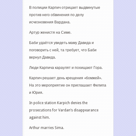
В полиции Карпич отрицает выдвинутые
против него обвинения по делу
исчезновения Вардана.
Артур женистя на Симе.
Баби удаётся увидеть маму Давида и
поговорить с ней, та требует, что Баби
вернул Давида.
Люди Карпича караулят и похищают Гора.
Карпич решает день крещения «бомжей».
На это мероприятие он приглашает Филипа
и Юрия.
In police station Karpich denies the
prosecutions for Vardan’s disappearance
against him.
Arthur marries Sima.