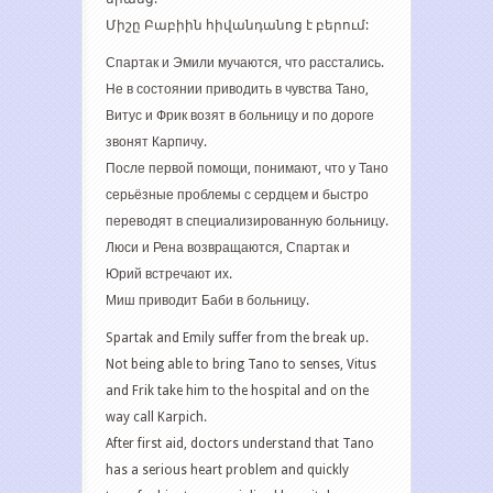
Միշը Բաբիին հիվանդանոց է բերում:
Спартак и Эмили мучаются, что расстались.
Не в состоянии приводить в чувства Тано,
Витус и Фрик возят в больницу и по дороге
звонят Карпичу.
После первой помощи, понимают, что у Тано
серьёзные проблемы с сердцем и быстро
переводят в специализированную больницу.
Люси и Рена возвращаются, Спартак и
Юрий встречают их.
Миш приводит Баби в больницу.
Spartak and Emily suffer from the break up.
Not being able to bring Tano to senses, Vitus
and Frik take him to the hospital and on the
way call Karpich.
After first aid, doctors understand that Tano
has a serious heart problem and quickly