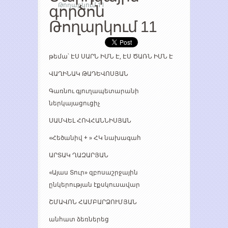
Թողարկում 11
գործոն
Թողարկում 11
թեմա՝ ԷՍ ՍԱՐՆ ԻՄՆ Է, ԷՍ ԾԱՌՆ ԻՄՆ Է
ՎԱՂԻՆԱԿ ԹԱԴԵՎՈՍՅԱՆ
Գառնու գյուղապետարանի
ներկայացուցիչ
ՍԱՄՎԵԼ ՀՈՎՀԱՆՆԻՍՅԱՆ
«Հեծանիվ + » ՀԿ նախագահ
ԱՐՏԱԿ ՂԱԶԱՐՅԱՆ
«Այաս Տուր» զբոսաշրջային
ընկերության էքսկուսավար
ՇՄԱՎՈՆ ՀԱՄԲԱՐՁՈՒՄՅԱՆ
անհատ ձեռներեց