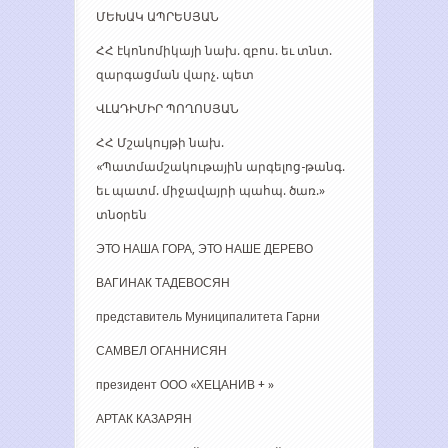
ՄԵԽԱԿ ԱՊՐԵՍՅԱՆ
ՀՀ էկոնոմիկայի նախ. զբոս. եւ տնտ.
զարգացման վարչ. պետ
ՎԼԱԴԻՄԻՐ ՊՈՂՈՍՅԱՆ
ՀՀ Մշակույթի նախ.
«Պատմամշակութային արգելոց-թանգ.
եւ պատմ. միջավայրի պահպ. ծառ.»
տնօրեն
ЭТО НАША ГОРА, ЭТО НАШЕ ДЕРЕВО
ВАГИНАК ТАДЕВОСЯН
представитель Муниципалитета Гарни
САМВЕЛ ОГАННИСЯН
президент ООО «ХЕЦАНИВ + »
АРТАК КАЗАРЯН