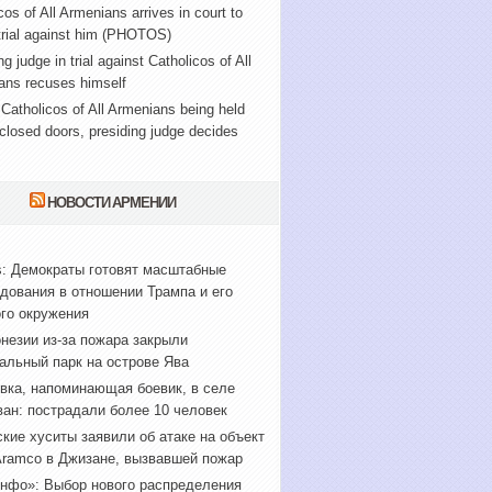
cos of All Armenians arrives in court to
trial against him (PHOTOS)
ng judge in trial against Catholicos of All
ans recuses himself
f Catholicos of All Armenians being held
closed doors, presiding judge decides
НОВОСТИ АРМЕНИИ
s: Демократы готовят масштабные
дования в отношении Трампа и его
го окружения
незии из-за пожара закрыли
альный парк на острове Ява
вка, напоминающая боевик, в селе
ан: пострадали более 10 человек
кие хуситы заявили об атаке на объект
Aramco в Джизане, вызвавшей пожар
нфо»: Выбор нового распределения