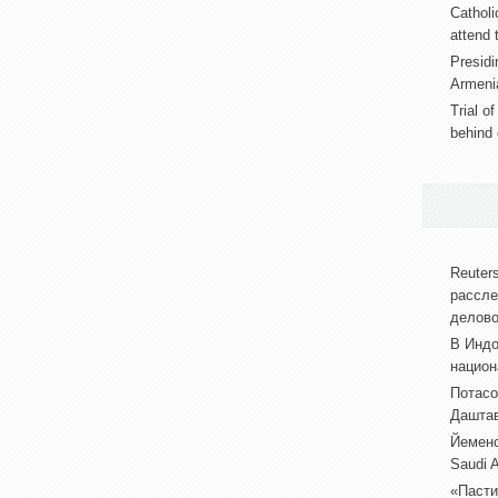
Catholi
attend 
Presidi
Armeni
Trial o
behind 
Reuter
рассле
делово
В Индо
национ
Потасо
Даштав
Йеменс
Saudi 
«Пасти