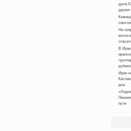
дела К
двумя
Коман
смогли
На озе
велоси
спасат
В Ирак
иранск
группи
рубеж
Иран н
Каспию
дна
«Лодка
Пекине
пути