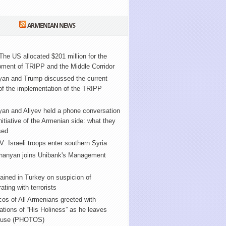
ARMENIAN NEWS
The US allocated $201 million for the
ment of TRIPP and the Middle Corridor
yan and Trump discussed the current
of the implementation of the TRIPP
an and Aliyev held a phone conversation
initiative of the Armenian side: what they
sed
V: Israeli troops enter southern Syria
nanyan joins Unibank's Management
ained in Turkey on suspicion of
ating with terrorists
cos of All Armenians greeted with
tions of “His Holiness” as he leaves
ouse (PHOTOS)