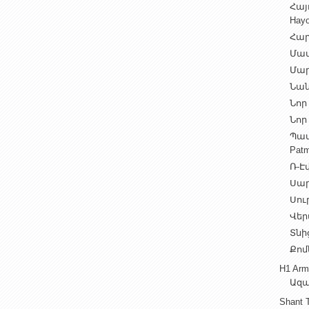
Հայ
Hayo
Հար
Մամ
Մար
Նան
Նոր 
Նոր 
Պատ
Patm
Ռ-Էվ
Սարե
Սուր
Վեր
Տնից
Քոմ
H1 Arm
Ազա
Shant 