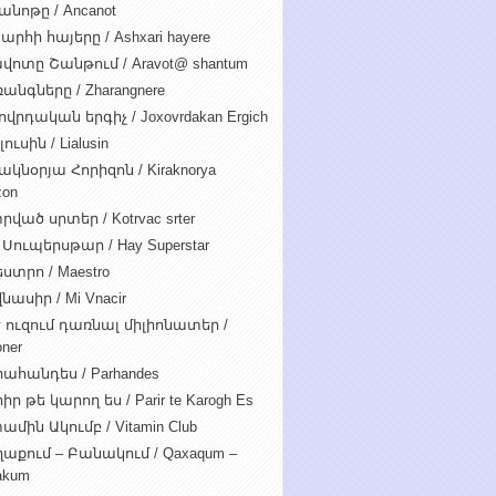
անոթը / Ancanot
արհի հայերը / Ashxari hayere
վոտը Շանթում / Aravot@ shantum
անգները / Zharangnere
ովրդական երգիչ / Joxovrdakan Ergich
ուսին / Lialusin
ակնօրյա Հորիզոն / Kiraknorya
zon
րված սրտեր / Kotrvac srter
 Սուպերսթար / Hay Superstar
ստրո / Maestro
նասիր / Mi Vnacir
է ուզում դառնալ միլիոնատեր /
oner
ահանդես / Parhandes
ր թե կարող ես / Parir te Karogh Es
ամին Ակումբ / Vitamin Club
աքում – Բանակում / Qaxaqum –
akum