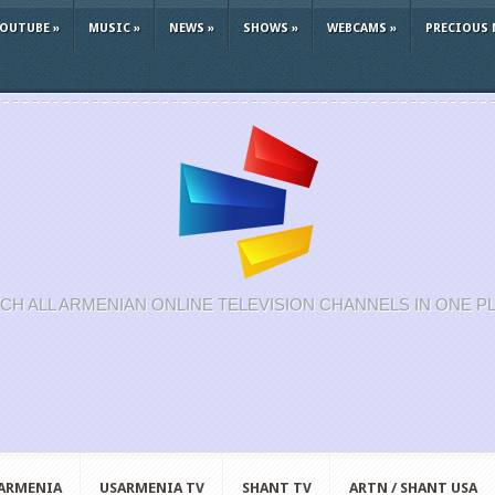
YOUTUBE
»
MUSIC
»
NEWS
»
SHOWS
»
WEBCAMS
»
PRECIOUS 
CH ALL ARMENIAN ONLINE TELEVISION CHANNELS IN ONE P
 ARMENIA
USARMENIA TV
SHANT TV
ARTN / SHANT USA