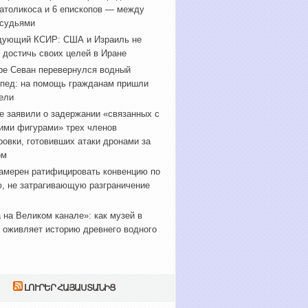
атоликоса и 6 епископов — между
 судьями
дующий КСИР: США и Израиль не
 достичь своих целей в Иране
ре Севан перевернулся водный
пед: на помощь гражданам пришли
ели
е заявили о задержании «связанных с
ими фигурами» трех членов
ровки, готовивших атаки дронами за
ом
амерен ратифицировать конвенцию по
, не затрагивающую разграничение
 на Великом канале»: как музей в
 оживляет историю древнего водного
ԼՈՒՐԵՐ ՀԱՅԱՍՏԱՆԻՑ