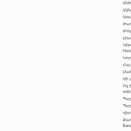
Անծ
Աշխ
Առա
Ժառ
Ժող
Լիալ
Կիր
Hori
Կոտ
Հայ
Մաե
Մի վ
Ով 
milli
Պար
Պարի
Վիտ
Քաղ
Ban