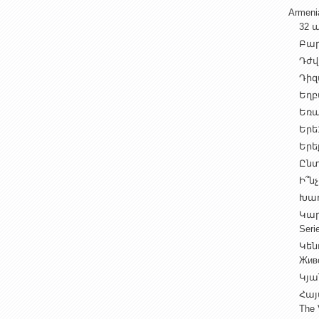
Armen
32 ա
Բարի
Դժվ
Դիզա
Եղբա
Եռա
Երե1
Երեք
Ընտ
Ի՞նչ
Խաղ
Կարգ
Seri
Կեն
Жив
Կյա
Հայ
The 