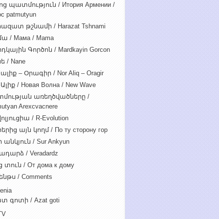
ոց պատմություն / Итория Армении /
c patmutyun
ազատ թշնամի / Harazat Tshnami
ա / Мама / Mama
դկային Գործոն / Mardkayin Gorcon
ե / Nane
ալիք – Օրագիր / Nor Aliq – Oragir
Ալիք / Новая Волна / New Wave
մության առեղծվածները /
utyan Arexcvacnere
ոլյուցիա / R-Evolution
րից այն կողմ / По ту сторону гор
 անկյուն / Sur Ankyun
ադարձ / Veradardz
 տուն / От дома к дому
ենթս / Comments
enia
տ գոտի / Azat goti
TV