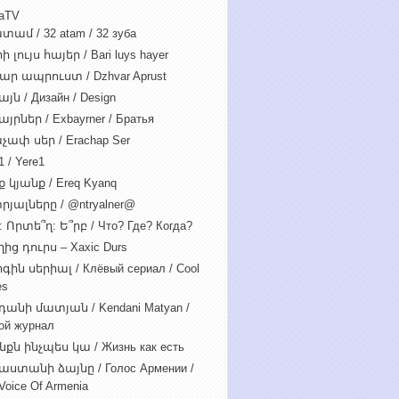
iaTV
տամ / 32 atam / 32 зуба
 լույս հայեր / Bari luys hayer
ար ապրուստ / Dzhvar Aprust
յն / Дизайн / Design
յրներ / Exbayrner / Братья
չափ սեր / Erachap Ser
 / Yere1
 կյանք / Ereq Kyanq
րյալները / @ntryalner@
: Որտե՞ղ: Ե՞րբ / Что? Где? Когда?
ից դուրս – Xaxic Durs
ին սերիալ / Клёвый сериал / Cool
es
դանի մատյան / Kendani Matyan /
ой журнал
նքն ինչպես կա / Жизнь как есть
աստանի ձայնը / Голос Армении /
Voice Of Armenia