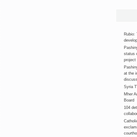
Rubio: 
develop
Pashin
status 
project
Pashiny
at the 
discus
Syria T
Mher A
Board
104 det
collabor
Catholi
exclama
courth