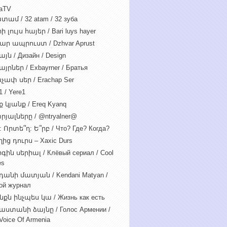
iaTV
տամ / 32 atam / 32 зуба
 լույս հայեր / Bari luys hayer
ար ապրուստ / Dzhvar Aprust
յն / Дизайн / Design
յրներ / Exbayrner / Братья
չափ սեր / Erachap Ser
 / Yere1
 կյանք / Ereq Kyanq
րյալները / @ntryalner@
: Որտե՞ղ: Ե՞րբ / Что? Где? Когда?
ից դուրս – Xaxic Durs
ին սերիալ / Клёвый сериал / Cool
es
դանի մատյան / Kendani Matyan /
ой журнал
նքն ինչպես կա / Жизнь как есть
աստանի ձայնը / Голос Армении /
Voice Of Armenia