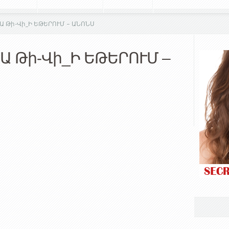
 Թի-Վի_Ի ԵԹԵՐՈՒՄ – ԱՆՈՆՍ
Ա Թի-Վի_Ի ԵԹԵՐՈՒՄ –