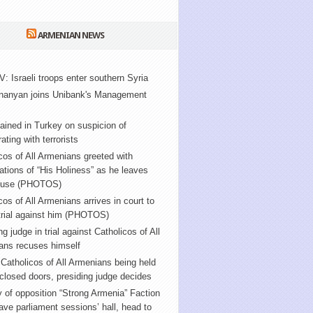
ARMENIAN NEWS
V: Israeli troops enter southern Syria
nanyan joins Unibank's Management
ained in Turkey on suspicion of
ating with terrorists
cos of All Armenians greeted with
tions of “His Holiness” as he leaves
ouse (PHOTOS)
cos of All Armenians arrives in court to
trial against him (PHOTOS)
ng judge in trial against Catholicos of All
ans recuses himself
f Catholicos of All Armenians being held
closed doors, presiding judge decides
y of opposition “Strong Armenia” Faction
ve parliament sessions’ hall, head to