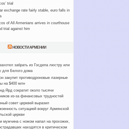
os’ trial
ar exchange rate fairly stable, euro falls in
a
cos of All Armenians arrives in courthouse
nd trial against him
НОВОСТИ АРМЕНИИ
захотел забрать из Госдепа люстру или
у для Белого дома
он закупит противодроновые лазерные
ы на $400 млн
нд-Ярд сократит около тысячи
ников из-за финансовых трудностей
ный совет церквей выразил
коенность ситуацией вокруг Армянской
льской церкви
и мужчина с ножом напал на прохожих,
острадавших находятся в критическом