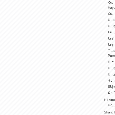
Հայ
Hayo
Հար
Մամ
Մար
Նան
Նոր 
Նոր 
Պատ
Patm
Ռ-Էվ
Սարե
Սուր
Վեր
Տնից
Քոմ
H1 Arm
Ազա
Shant 