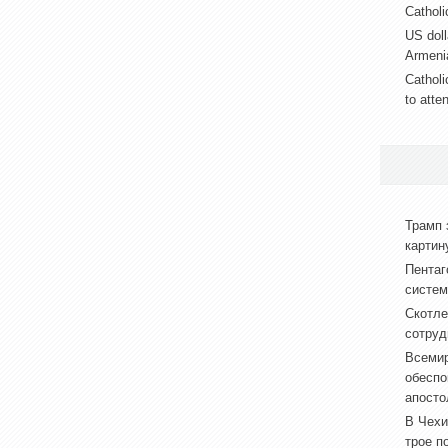
Catholic
US doll
Armeni
Catholi
to atte
Трамп 
картин
Пентаг
систем
Скотле
сотруд
Всемир
обеспо
апосто
В Чехи
трое п