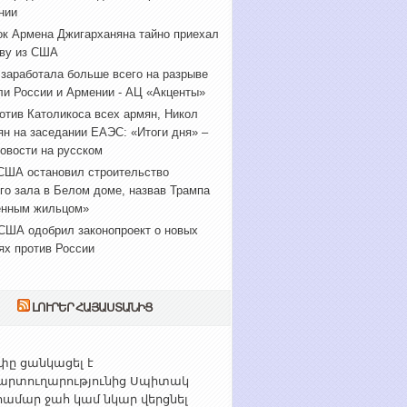
нии
к Армена Джигарханяна тайно приехал
ву из США
 заработала больше всего на разрыве
ли России и Армении - АЦ «Акценты»
отив Католикоса всех армян, Никол
н на заседании ЕАЭС: «Итоги дня» –
овости на русском
США остановил строительство
го зала в Белом доме, назвав Трампа
енным жильцом»
США одобрил законопроект о новых
ях против России
ԼՈՒՐԵՐ ՀԱՅԱՍՏԱՆԻՑ
ը ցանկացել է
արտուղարությունից Սպիտակ
ամար ջահ կամ նկար վերցնել