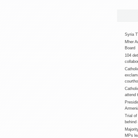
Syria T
Mher A
Board
104 det
collabor
Catholi
exclama
courth
Catholi
attend 
Presidi
Armeni
Trial o
behind 
Majorit
MPs lea