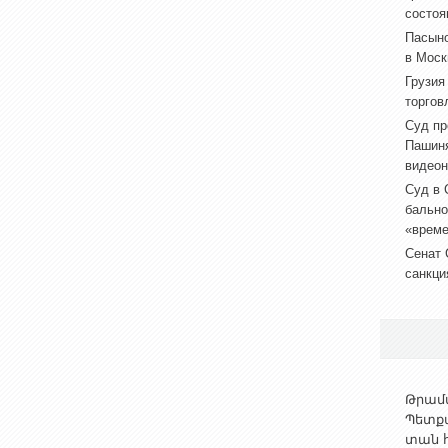
состоя
Пасыно
в Моск
Грузия
торгов
Суд пр
Пашиня
видеон
Суд в 
бально
«врем
Сенат 
санкци
Թրամփ
Պետք
տան հ