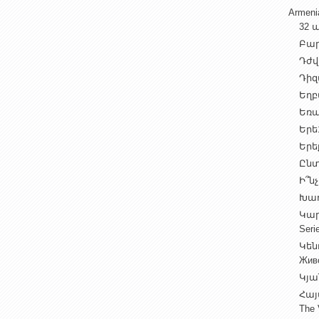
Armen
32 ա
Բարի
Դժվ
Դիզա
Եղբա
Եռա
Երե1
Երեք
Ընտ
Ի՞նչ
Խաղ
Կարգ
Seri
Կեն
Жив
Կյա
Հայ
The 