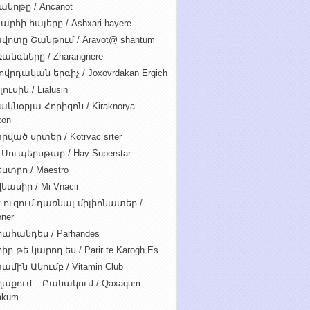
անոթը / Ancanot
արհի հայերը / Ashxari hayere
վոտը Շանթում / Aravot@ shantum
անգները / Zharangnere
ովրդական երգիչ / Joxovrdakan Ergich
ուսին / Lialusin
ակնօրյա Հորիզոն / Kiraknorya
zon
րված սրտեր / Kotrvac srter
 Սուպերսթար / Hay Superstar
ստրո / Maestro
նասիր / Mi Vnacir
է ուզում դառնալ միլիոնատեր /
oner
ահանդես / Parhandes
ր թե կարող ես / Parir te Karogh Es
ամին Ակումբ / Vitamin Club
աքում – Բանակում / Qaxaqum –
akum