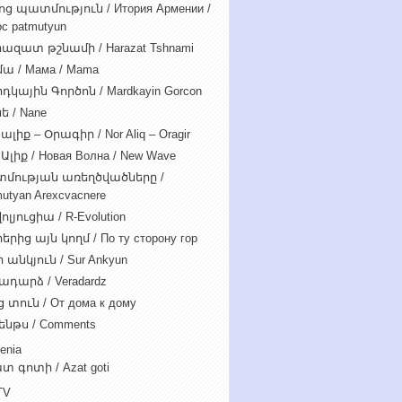
ոց պատմություն / Итория Армении /
c patmutyun
ազատ թշնամի / Harazat Tshnami
ա / Мама / Mama
դկային Գործոն / Mardkayin Gorcon
ե / Nane
ալիք – Օրագիր / Nor Aliq – Oragir
Ալիք / Новая Волна / New Wave
մության առեղծվածները /
utyan Arexcvacnere
ոլյուցիա / R-Evolution
րից այն կողմ / По ту сторону гор
 անկյուն / Sur Ankyun
ադարձ / Veradardz
 տուն / От дома к дому
ենթս / Comments
enia
տ գոտի / Azat goti
TV