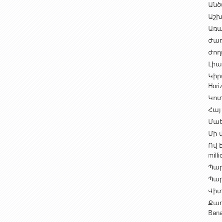
Անծ
Աշխ
Առա
Ժառ
Ժող
Լիալ
Կիր
Hori
Կոտ
Հայ
Մաե
Մի վ
Ով 
milli
Պար
Պարի
Վիտ
Քաղ
Ban