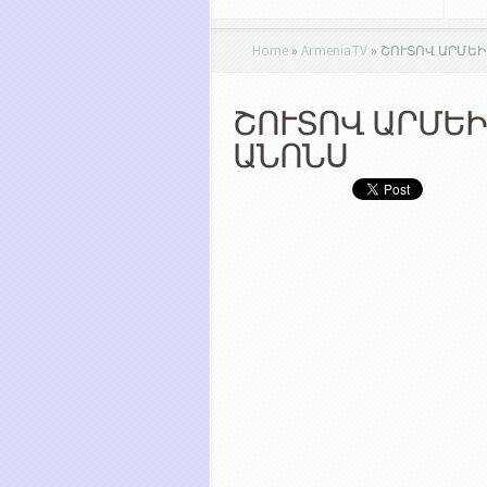
Home
»
ArmeniaTV
»
ՇՈՒՏՈՎ ԱՐՄԵԻԱ
ՇՈՒՏՈՎ ԱՐՄԵԻ
ԱՆՈՆՍ