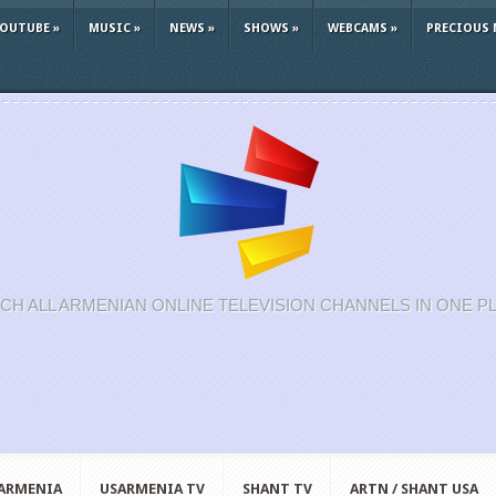
YOUTUBE
»
MUSIC
»
NEWS
»
SHOWS
»
WEBCAMS
»
PRECIOUS 
CH ALL ARMENIAN ONLINE TELEVISION CHANNELS IN ONE P
 ARMENIA
USARMENIA TV
SHANT TV
ARTN / SHANT USA