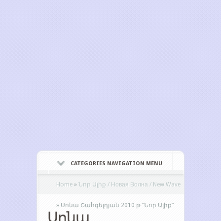
CATEGORIES NAVIGATION MENU
Home
»
Նոր Ալիք / Новая Волна / New Wave
»
Սոնա Շահգելդյան 2010 թ “Նոր Ալիք”
Սոնա