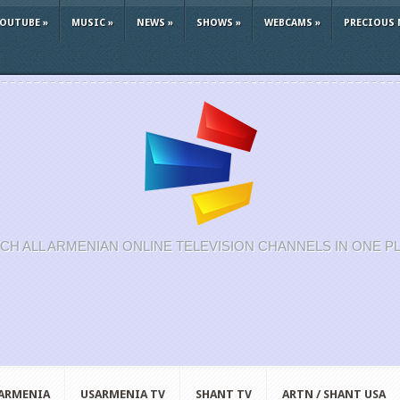
YOUTUBE
»
MUSIC
»
NEWS
»
SHOWS
»
WEBCAMS
»
PRECIOUS 
CH ALL ARMENIAN ONLINE TELEVISION CHANNELS IN ONE P
 ARMENIA
USARMENIA TV
SHANT TV
ARTN / SHANT USA