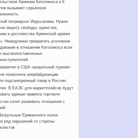
ельством Армении Католикоса и 6
пов вызывает серьёзную
коенность
кий патриархат Иерусалима: Нужно
 на защиту свободы, единства,
мии и достоинства Армянской церкви
»: Немедленно прекратить уголовное
дование в отношении Католикоса всех
и высокопоставленных
ннослужителей
запретил в США «родильный туризм»
 не позволила азербайджанцам
ти подсанкционный товар в Россию
ин: В ЕАЭС для маркетплейсов будут
овать единые правила торговли
стан хочет развивать отношения с
ией
атрульные Ереванского полка
и ряд нарушений со стороны
клистов