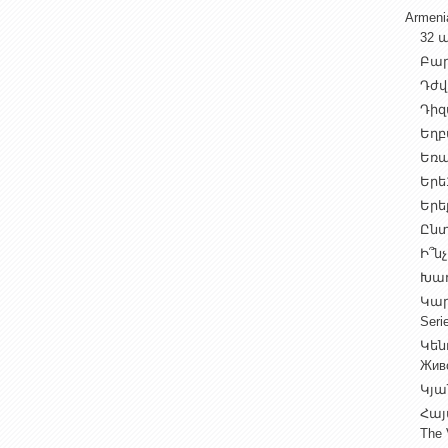
Armen
32 ա
Բարի
Դժվ
Դիզա
Եղբա
Եռա
Երե1
Երեք
Ընտ
Ի՞նչ
Խաղ
Կարգ
Seri
Կեն
Жив
Կյա
Հայ
The 