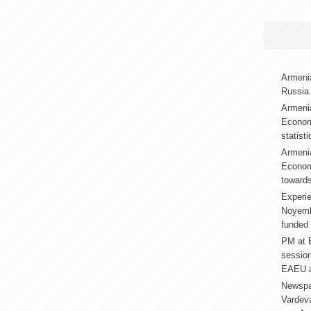
Armenia
Russia 
Armenia
Econom
statist
Armenia
Econom
towards
Experie
Noyembe
funded 
PM at E
sessio
EAEU a
Newspa
Vardev