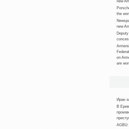
new Arm
Porsche
the worl
Newspap
new Arm
Deputy 
conces
Armenia
Federat
on Arm
are wor
Иран з
В Ерев
произв
престу
АGBU: 