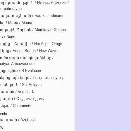
ոց պատմություն / Итория Армении /
c patmutyun
ազատ թշնամի / Harazat Tshnami
ա / Мама / Mama
դկային Գործոն / Mardkayin Gorcon
ե / Nane
ալիք – Օրագիր / Nor Aliq – Oragir
Ալիք / Новая Волна / New Wave
մության առեղծվածները /
utyan Arexcvacnere
ոլյուցիա / R-Evolution
րից այն կողմ / По ту сторону гор
 անկյուն / Sur Ankyun
ադարձ / Veradardz
 տուն / От дома к дому
ենթս / Comments
enia
տ գոտի / Azat goti
TV