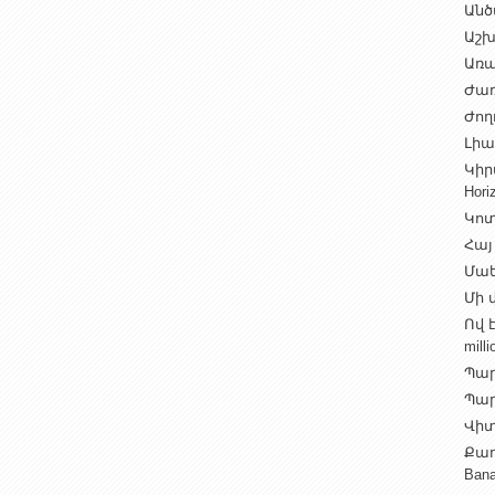
Անծ
Աշխ
Առա
Ժառ
Ժող
Լիալ
Կիր
Hori
Կոտ
Հայ
Մաե
Մի վ
Ով 
milli
Պար
Պարի
Վիտ
Քաղ
Ban