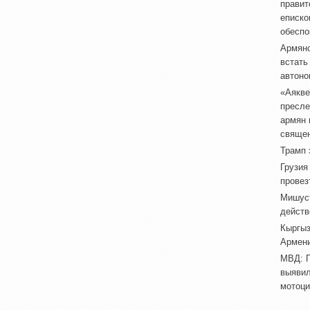
правит
еписко
обеспо
Армянс
встать
автоно
«Аякве
пресле
армян 
свяще
Трамп 
Грузия
провез
Мишуст
действ
Кыргыз
Армен
МВД: П
выявил
мотоци