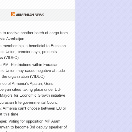
ARMENIAN NEWS
 to receive another batch of cargo from
via Azerbaijan
 membership is beneficial to Eurasian
ic Union, premier says, presents
ics (VIDEO)
 PM: Restrictions within Eurasian
ic Union may cause negative attitude
 the organization (VIDEO)
nce of Armenia’s Aparan, Goris,
ryan cities taking place under EU-
Mayors for Economic Growth initiative
urasian Intergovernmental Council
n: Armenia can’t choose between EU or
t this time
per: Voting for opposition MP Aram
anyan to become 3rd deputy speaker of