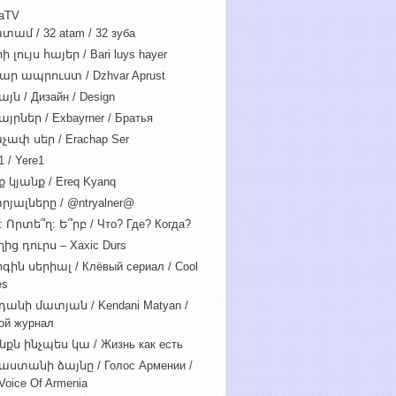
iaTV
տամ / 32 atam / 32 зуба
 լույս հայեր / Bari luys hayer
ար ապրուստ / Dzhvar Aprust
յն / Дизайн / Design
յրներ / Exbayrner / Братья
չափ սեր / Erachap Ser
 / Yere1
 կյանք / Ereq Kyanq
րյալները / @ntryalner@
: Որտե՞ղ: Ե՞րբ / Что? Где? Когда?
ից դուրս – Xaxic Durs
ին սերիալ / Клёвый сериал / Cool
es
դանի մատյան / Kendani Matyan /
ой журнал
նքն ինչպես կա / Жизнь как есть
աստանի ձայնը / Голос Армении /
Voice Of Armenia