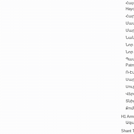
Հայ
Hayo
Հար
Մամ
Մար
Նան
Նոր 
Նոր 
Պատ
Patm
Ռ-Էվ
Սարե
Սուր
Վեր
Տնից
Քոմ
H1 Arm
Ազա
Shant 