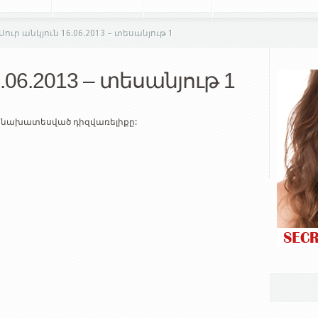
Սուր անկյուն 16.06.2013 – տեսանյութ 1
.06.2013 – տեսանյութ 1
ր նախատեսված դիզվառելիքը: