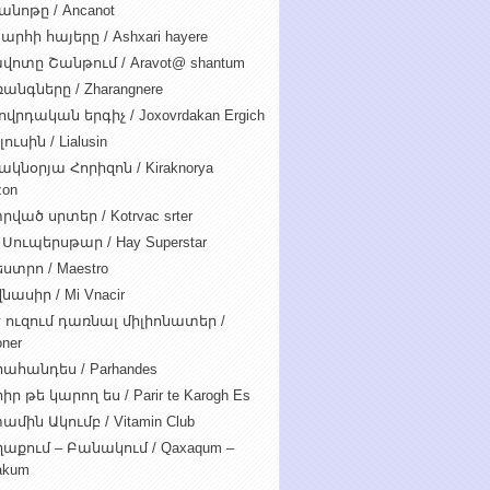
անոթը / Ancanot
արհի հայերը / Ashxari hayere
վոտը Շանթում / Aravot@ shantum
անգները / Zharangnere
ովրդական երգիչ / Joxovrdakan Ergich
ուսին / Lialusin
ակնօրյա Հորիզոն / Kiraknorya
zon
րված սրտեր / Kotrvac srter
 Սուպերսթար / Hay Superstar
ստրո / Maestro
նասիր / Mi Vnacir
է ուզում դառնալ միլիոնատեր /
oner
ահանդես / Parhandes
ր թե կարող ես / Parir te Karogh Es
ամին Ակումբ / Vitamin Club
աքում – Բանակում / Qaxaqum –
akum