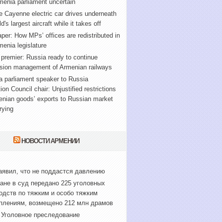
enia parliament uncertain
 Cayenne electric car drives underneath
d's largest aircraft while it takes off
er: How MPs’ offices are redistributed in
enia legislature
premier: Russia ready to continue
sion management of Armenian railways
 parliament speaker to Russia
ion Council chair: Unjustified restrictions
enian goods’ exports to Russian market
rying
НОВОСТИ АРМЕНИИ
аявил, что не поддастся давлению
ане в суд передано 225 уголовных
одств по тяжким и особо тяжким
плениям, возмещено 212 млн драмов
Уголовное преследование