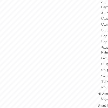
Հայ
Hayo
Հար
Մամ
Մար
Նան
Նոր 
Նոր 
Պատ
Patm
Ռ-Էվ
Սարե
Սուր
Վեր
Տնից
Քոմ
H1 Arm
Ազա
Shant 