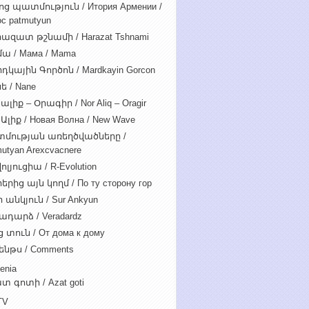
ոց պատմություն / Итория Армении /
c patmutyun
ազատ թշնամի / Harazat Tshnami
ա / Мама / Mama
դկային Գործոն / Mardkayin Gorcon
ե / Nane
ալիք – Օրագիր / Nor Aliq – Oragir
Ալիք / Новая Волна / New Wave
մության առեղծվածները /
utyan Arexcvacnere
ոլյուցիա / R-Evolution
րից այն կողմ / По ту сторону гор
 անկյուն / Sur Ankyun
ադարձ / Veradardz
 տուն / От дома к дому
ենթս / Comments
enia
տ գոտի / Azat goti
TV