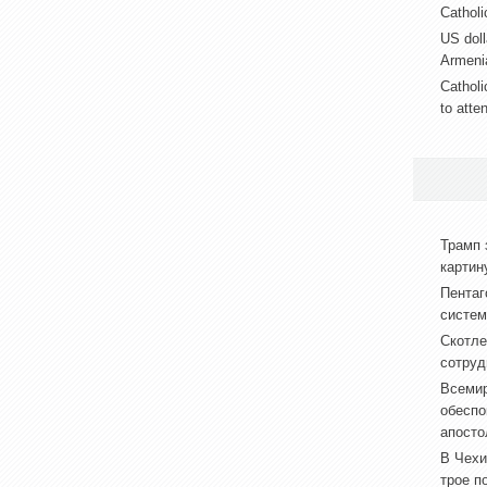
Catholic
US doll
Armeni
Catholi
to atte
Трамп 
картин
Пентаг
систем
Скотле
сотруд
Всемир
обеспо
апосто
В Чехи
трое п