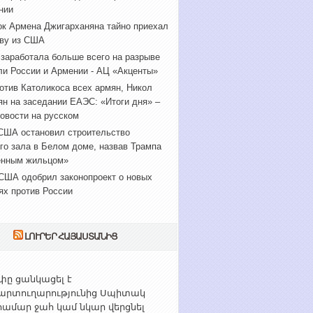
нии
к Армена Джигарханяна тайно приехал
ву из США
 заработала больше всего на разрыве
ли России и Армении - АЦ «Акценты»
отив Католикоса всех армян, Никол
н на заседании ЕАЭС: «Итоги дня» –
овости на русском
США остановил строительство
го зала в Белом доме, назвав Трампа
енным жильцом»
США одобрил законопроект о новых
ях против России
ԼՈՒՐԵՐ ՀԱՅԱՍՏԱՆԻՑ
ը ցանկացել է
արտուղարությունից Սպիտակ
ամար ջահ կամ նկար վերցնել