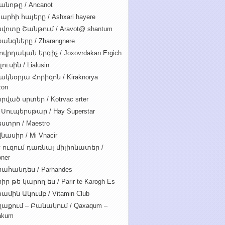
անոթը / Ancanot
արհի հայերը / Ashxari hayere
վոտը Շանթում / Aravot@ shantum
անգները / Zharangnere
ովրդական երգիչ / Joxovrdakan Ergich
ուսին / Lialusin
ակնօրյա Հորիզոն / Kiraknorya
zon
րված սրտեր / Kotrvac srter
 Սուպերսթար / Hay Superstar
ստրո / Maestro
նասիր / Mi Vnacir
է ուզում դառնալ միլիոնատեր /
oner
ահանդես / Parhandes
ր թե կարող ես / Parir te Karogh Es
ամին Ակումբ / Vitamin Club
աքում – Բանակում / Qaxaqum –
akum