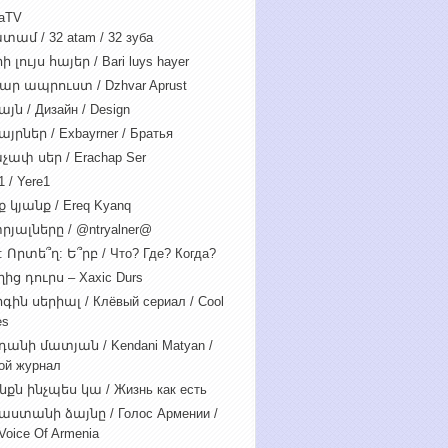
iaTV
տամ / 32 atam / 32 зуба
 լույս հայեր / Bari luys hayer
ար ապրուստ / Dzhvar Aprust
յն / Дизайн / Design
յրներ / Exbayrner / Братья
չափ սեր / Erachap Ser
 / Yere1
 կյանք / Ereq Kyanq
րյալները / @ntryalner@
: Որտե՞ղ: Ե՞րբ / Что? Где? Когда?
ից դուրս – Xaxic Durs
ին սերիալ / Клёвый сериал / Cool
es
դանի մատյան / Kendani Matyan /
ой журнал
նքն ինչպես կա / Жизнь как есть
աստանի ձայնը / Голос Армении /
Voice Of Armenia