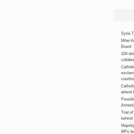
Syria T
Mher A
Board
104 det
collabor
Catholi
exclama
courth
Catholi
attend 
Presidi
Armeni
Trial o
behind 
Majorit
MPs lea