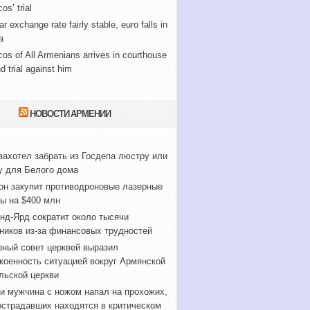
os’ trial
ar exchange rate fairly stable, euro falls in
a
cos of All Armenians arrives in courthouse
nd trial against him
НОВОСТИ АРМЕНИИ
захотел забрать из Госдепа люстру или
у для Белого дома
он закупит противодроновые лазерные
ы на $400 млн
нд-Ярд сократит около тысячи
ников из-за финансовых трудностей
ный совет церквей выразил
коенность ситуацией вокруг Армянской
льской церкви
и мужчина с ножом напал на прохожих,
острадавших находятся в критическом