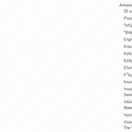
Armen
32 ա
Բարի
Դժվ
Դիզա
Եղբա
Եռա
Երե1
Երեք
Ընտ
Ի՞նչ
Խաղ
Կարգ
Seri
Կեն
Жив
Կյա
Հայ
The 