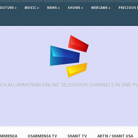
YOUTUBE
»
MUSIC
»
NEWS
»
SHOWS
»
WEBCAMS
»
PRECIOUS 
CH ALL ARMENIAN ONLINE TELEVISION CHANNELS IN ONE P
 ARMENIA
USARMENIA TV
SHANT TV
ARTN / SHANT USA