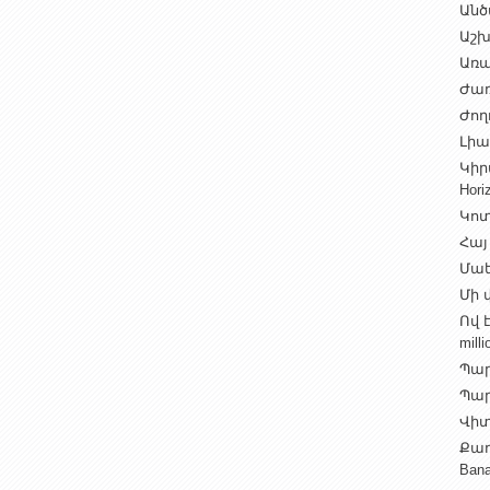
Անծ
Աշխ
Առա
Ժառ
Ժող
Լիալ
Կիր
Hori
Կոտ
Հայ
Մաե
Մի վ
Ով 
milli
Պար
Պարի
Վիտ
Քաղ
Ban