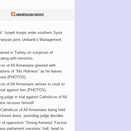
ARMENIAN NEWS
V: Israeli troops enter southern Syria
nanyan joins Unibank's Management
ained in Turkey on suspicion of
ating with terrorists
cos of All Armenians greeted with
tions of “His Holiness” as he leaves
ouse (PHOTOS)
cos of All Armenians arrives in court to
trial against him (PHOTOS)
ng judge in trial against Catholicos of All
ans recuses himself
f Catholicos of All Armenians being held
closed doors, presiding judge decides
y of opposition “Strong Armenia” Faction
ve parliament sessions’ hall, head to