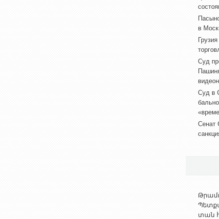
состоя
Пасыно
в Моск
Грузия
торгов
Суд пр
Пашиня
видеон
Суд в 
бально
«врем
Сенат 
санкци
Թրամփ
Պետք
տան հ