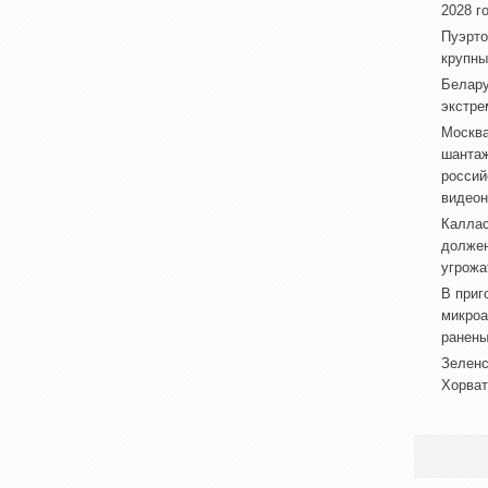
2028 г
Пуэрто
крупны
Белару
экстре
Москва
шантаж
россий
видеон
Каллас
долже
угрожа
В приг
микроа
ранен
Зеленс
Хорват