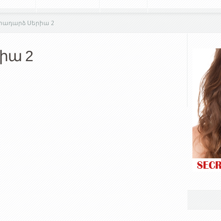
րադարձ Սերիա 2
իա 2