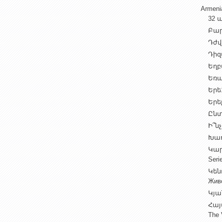
Armen
32 ա
Բարի
Դժվ
Դիզա
Եղբա
Եռա
Երե1
Երեք
Ընտ
Ի՞նչ
Խաղ
Կարգ
Seri
Կեն
Жив
Կյա
Հայ
The 