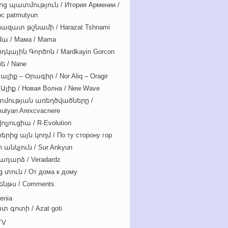
ոց պատմություն / Итория Армении /
c patmutyun
ազատ թշնամի / Harazat Tshnami
ա / Мама / Mama
դկային Գործոն / Mardkayin Gorcon
ե / Nane
ալիք – Օրագիր / Nor Aliq – Oragir
Ալիք / Новая Волна / New Wave
մության առեղծվածները /
utyan Arexcvacnere
ոլյուցիա / R-Evolution
րից այն կողմ / По ту сторону гор
 անկյուն / Sur Ankyun
ադարձ / Veradardz
 տուն / От дома к дому
ենթս / Comments
enia
տ գոտի / Azat goti
TV