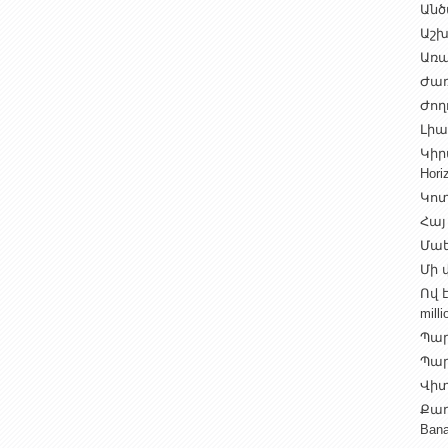
Անծ
Աշխ
Առա
Ժառ
Ժող
Լիալ
Կիր
Hori
Կոտ
Հայ
Մաե
Մի վ
Ով 
milli
Պար
Պարի
Վիտ
Քաղ
Ban