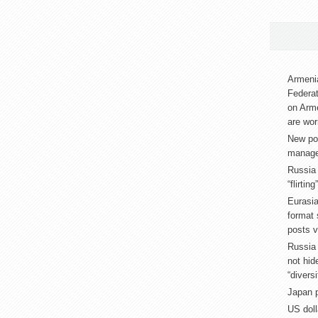
Armenia
Federat
on Arm
are wor
New pos
manage
Russia
“flirtin
Eurasia
format
posts v
Russia 
not hid
“diversi
Japan p
US doll