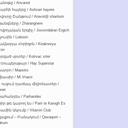
անոթը / Ancanot
արհի հայերը / Ashxari hayere
վոտը Շանթում / Aravot@ shantum
անգները / Zharangnere
ովրդական երգիչ / Joxovrdakan Ergich
ուսին / Lialusin
ակնօրյա Հորիզոն / Kiraknorya
zon
րված սրտեր / Kotrvac srter
 Սուպերսթար / Hay Superstar
ստրո / Maestro
նասիր / Mi Vnacir
է ուզում դառնալ միլիոնատեր /
oner
ահանդես / Parhandes
ր թե կարող ես / Parir te Karogh Es
ամին Ակումբ / Vitamin Club
աքում – Բանակում / Qaxaqum –
akum