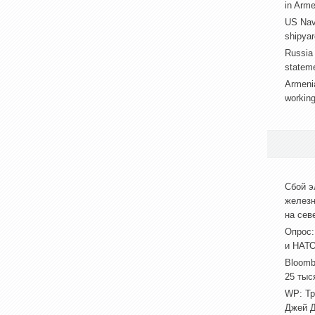
in Arme
US Nav
shipyar
Russia 
stateme
Armenia
working
Сбой э
железн
на сев
Опрос:
и НАТО
Bloomb
25 тыс
WP: Тр
Джей Д