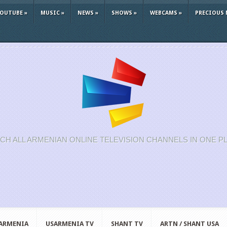
YOUTUBE
»
MUSIC
»
NEWS
»
SHOWS
»
WEBCAMS
»
PRECIOUS 
CH ALL ARMENIAN ONLINE TELEVISION CHANNELS IN ONE P
 ARMENIA
USARMENIA TV
SHANT TV
ARTN / SHANT USA