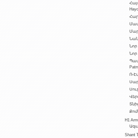
Հայ
Hayo
Հար
Մամ
Մար
Նան
Նոր 
Նոր 
Պատ
Patm
Ռ-Էվ
Սարե
Սուր
Վեր
Տնից
Քոմ
H1 Arm
Ազա
Shant 