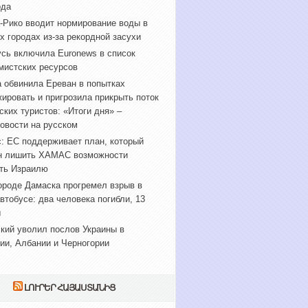
ода
-Рико вводит нормирование воды в
х городах из-за рекордной засухи
сь включила Euronews в список
мистских ресурсов
 обвинила Ереван в попытках
ировать и пригрозила прикрыть поток
ских туристов: «Итоги дня» –
овости на русском
: ЕС поддерживает план, который
н лишить ХАМАС возможности
ть Израилю
ороде Дамаска прогремел взрыв в
втобусе: два человека погибли, 13
ы
кий уволил послов Украины в
ии, Албании и Черногории
ԼՈՒՐԵՐ ՀԱՅԱՍՏԱՆԻՑ