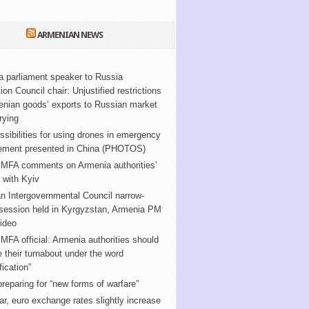
ARMENIAN NEWS
 parliament speaker to Russia
ion Council chair: Unjustified restrictions
enian goods’ exports to Russian market
rying
sibilities for using drones in emergency
ment presented in China (PHOTOS)
 MFA comments on Armenia authorities’
g” with Kyiv
n Intergovernmental Council narrow-
 session held in Kyrgyzstan, Armenia PM
ideo
MFA official: Armenia authorities should
e their turnabout under the word
fication”
reparing for “new forms of warfare”
ar, euro exchange rates slightly increase