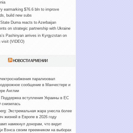
nia
y earmarking $76.6 bln to improve
ds, build new subs
State Duma reacts to Azerbaijan
nts on strategic partnership with Ukraine
’s Pashinyan arrives in Kyrgyzstan on
 visit (VIDEO)
НОВОСТИ АРМЕНИИ
лектроснабжения парализовал
одорожное сообщение в Манчестере и
ере Англии
 Поддержка вступления Украины в ЕС
 снизилась
erg: Экстремальная жара унесла более
яч жизней в Европе в 2026 году
амп намекнул донорам, что видит
и Вэнса своим преемником на выборах