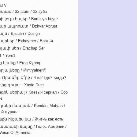
iaTV
տամ / 32 atam / 32 зуба
 լույս հայեր / Bari luys hayer
ար ապրուստ / Dzhvar Aprust
յն / Дизайн / Design
յրներ / Exbayrner / Братья
չափ սեր / Erachap Ser
 / Yere1
 կյանք / Ereq Kyanq
րյալները / @ntryalner@
: Որտե՞ղ: Ե՞րբ / Что? Где? Когда?
ից դուրս – Xaxic Durs
ին սերիալ / Клёвый сериал / Cool
es
դանի մատյան / Kendani Matyan /
ой журнал
նքն ինչպես կա / Жизнь как есть
աստանի ձայնը / Голос Армении /
Voice Of Armenia