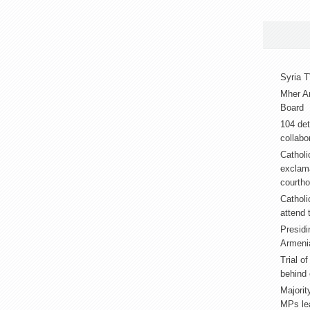
Syria T
Mher A
Board
104 det
collabor
Catholi
exclama
courth
Catholi
attend 
Presidi
Armeni
Trial o
behind 
Majorit
MPs lea