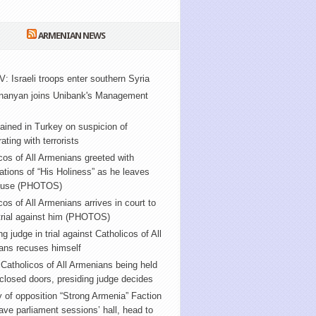
ARMENIAN NEWS
V: Israeli troops enter southern Syria
nanyan joins Unibank's Management
ained in Turkey on suspicion of
ating with terrorists
cos of All Armenians greeted with
tions of “His Holiness” as he leaves
ouse (PHOTOS)
cos of All Armenians arrives in court to
trial against him (PHOTOS)
ng judge in trial against Catholicos of All
ans recuses himself
f Catholicos of All Armenians being held
closed doors, presiding judge decides
y of opposition “Strong Armenia” Faction
ve parliament sessions’ hall, head to