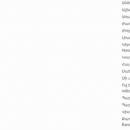
Անծ
Աշխ
Առա
Ժառ
Ժող
Լիալ
Կիր
Hori
Կոտ
Հայ
Մաե
Մի վ
Ով 
milli
Պար
Պարի
Վիտ
Քաղ
Ban