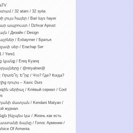
iaTV
տամ / 32 atam / 32 зуба
 լույս հայեր / Bari luys hayer
ար ապրուստ / Dzhvar Aprust
յն / Дизайн / Design
յրներ / Exbayrner / Братья
չափ սեր / Erachap Ser
 / Yere1
 կյանք / Ereq Kyanq
րյալները / @ntryalner@
: Որտե՞ղ: Ե՞րբ / Что? Где? Когда?
ից դուրս – Xaxic Durs
ին սերիալ / Клёвый сериал / Cool
es
դանի մատյան / Kendani Matyan /
ой журнал
նքն ինչպես կա / Жизнь как есть
աստանի ձայնը / Голос Армении /
Voice Of Armenia