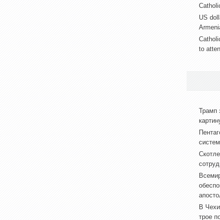
Catholic
US doll
Armeni
Catholi
to atte
Трамп 
картин
Пентаг
систем
Скотле
сотруд
Всемир
обеспо
апосто
В Чехи
трое п