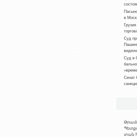
состоя
Пасыно
в Моск
Грузия
торгов
Суд пр
Пашиня
видеон
Суд в 
бально
«врем
Сенат 
санкци
Թրամփ
Պետք
տան հ