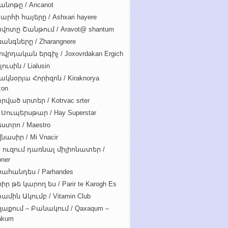
անոթը / Ancanot
արհի հայերը / Ashxari hayere
վոտը Շանթում / Aravot@ shantum
անգները / Zharangnere
ովրդական երգիչ / Joxovrdakan Ergich
ուսին / Lialusin
ակնօրյա Հորիզոն / Kiraknorya
zon
րված սրտեր / Kotrvac srter
 Սուպերսթար / Hay Superstar
ստրո / Maestro
նասիր / Mi Vnacir
է ուզում դառնալ միլիոնատեր /
oner
ահանդես / Parhandes
ր թե կարող ես / Parir te Karogh Es
ամին Ակումբ / Vitamin Club
աքում – Բանակում / Qaxaqum –
akum