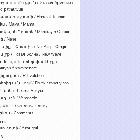
ոց պատմություն / Итория Армении /
c patmutyun
ազատ թշնամի / Harazat Tshnami
ա / Мама / Mama
դկային Գործոն / Mardkayin Gorcon
ե / Nane
ալիք – Օրագիր / Nor Aliq – Oragir
Ալիք / Новая Волна / New Wave
մության առեղծվածները /
utyan Arexcvacnere
ոլյուցիա / R-Evolution
րից այն կողմ / По ту сторону гор
 անկյուն / Sur Ankyun
ադարձ / Veradardz
 տուն / От дома к дому
ենթս / Comments
enia
տ գոտի / Azat goti
TV