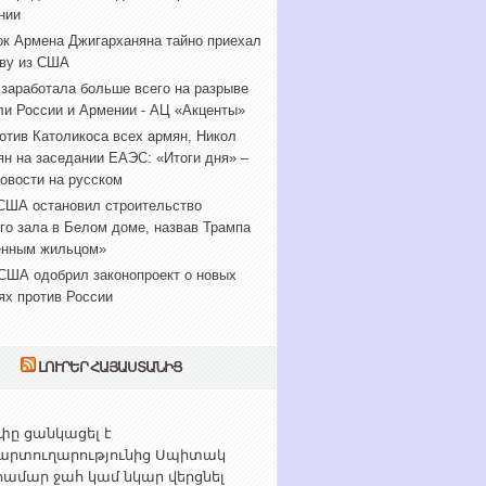
нии
к Армена Джигарханяна тайно приехал
ву из США
 заработала больше всего на разрыве
ли России и Армении - АЦ «Акценты»
отив Католикоса всех армян, Никол
н на заседании ЕАЭС: «Итоги дня» –
овости на русском
США остановил строительство
го зала в Белом доме, назвав Трампа
енным жильцом»
США одобрил законопроект о новых
ях против России
ԼՈՒՐԵՐ ՀԱՅԱՍՏԱՆԻՑ
ը ցանկացել է
արտուղարությունից Սպիտակ
ամար ջահ կամ նկար վերցնել