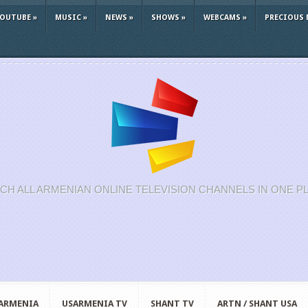
YOUTUBE
»
MUSIC
»
NEWS
»
SHOWS
»
WEBCAMS
»
PRECIOUS 
CH ALL ARMENIAN ONLINE TELEVISION CHANNELS IN ONE P
 ARMENIA
USARMENIA TV
SHANT TV
ARTN / SHANT USA