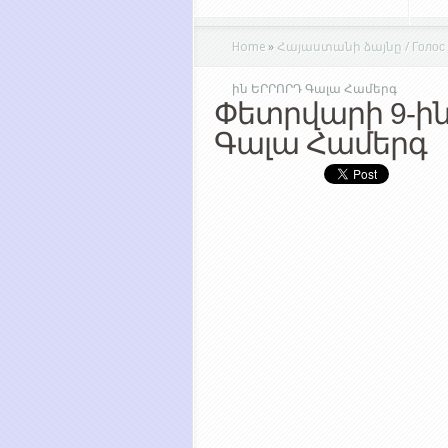
Home
»
Հայաստանի ձայնը / Голос Ар
ին ԵՐՐՈՐԴ Գալա Համերգ
Փետրվարի 9-ին
Գալա Համերգ