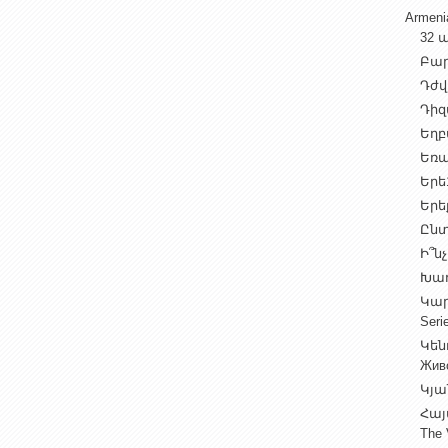
Armen
32 ա
Բարի
Դժվ
Դիզա
Եղբա
Եռա
Երե1
Երեք
Ընտ
Ի՞նչ
Խաղ
Կարգ
Seri
Կեն
Жив
Կյա
Հայ
The 