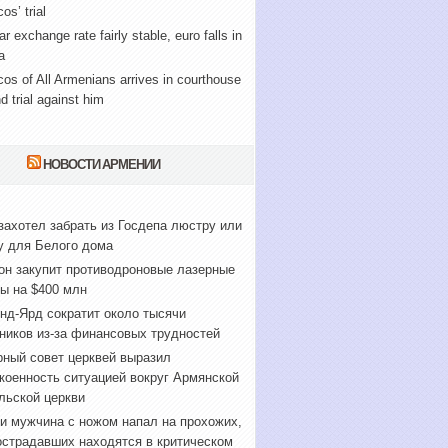
os’ trial
ar exchange rate fairly stable, euro falls in
a
cos of All Armenians arrives in courthouse
nd trial against him
НОВОСТИ АРМЕНИИ
захотел забрать из Госдепа люстру или
у для Белого дома
он закупит противодроновые лазерные
ы на $400 млн
нд-Ярд сократит около тысячи
ников из-за финансовых трудностей
ный совет церквей выразил
коенность ситуацией вокруг Армянской
льской церкви
и мужчина с ножом напал на прохожих,
острадавших находятся в критическом