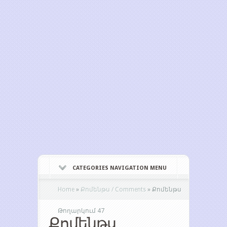
CATEGORIES NAVIGATION MENU
Home
»
Քոմենթս / Comments
»
Քոմենթս
Թողարկում 47
Քոմենթս