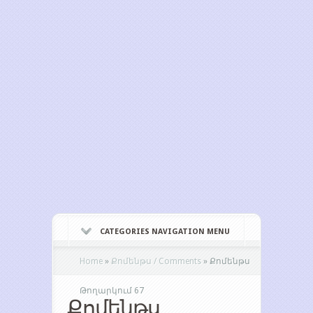
CATEGORIES NAVIGATION MENU
Home
»
Քոմենթս / Comments
»
Քոմենթս
Թողարկում 67
Քոմենթս