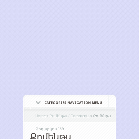
CATEGORIES NAVIGATION MENU
Home
»
Քոմենթս / Comments
»
Քոմենթս
Թողարկում 69
Քոմենթս