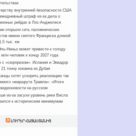
тельствах
ерству внутренней безопасности США
 ежедневный штраф из-за дела о
ионных рейдах в Лос-Анджелесе
ии открыли сеть паломнических
тов имени святого Франциска длиной
1,5 тыс. км
ль-Ниньо может привести к голоду
 млн человек к концу 2027 года
 с «сюрпризом»: Испания и Эквадор
 21 тонну кокаина из Дубая
анцы хотят ускорить реализацию так
емого «маршрута Трампа»: «Итоги
 видеоновости на русском
ше из-за засухи уровень реки Висла
зился к историческим минимумам
ԼՈՒՐԵՐ ՀԱՅԱՍՏԱՆԻՑ