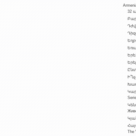
Armen
32 ա
Բարի
Դժվ
Դիզա
Եղբա
Եռա
Երե1
Երեք
Ընտ
Ի՞նչ
Խաղ
Կարգ
Seri
Կեն
Жив
Կյա
Հայ
The 