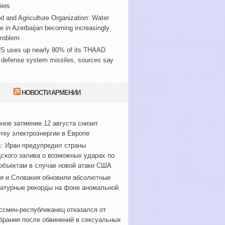
ies
 and Agriculture Organization: Water
e in Azerbaijan becoming increasingly
problem
S uses up nearly 80% of its THAAD
 defense system missiles, sources say
НОВОСТИ АРМЕНИИ
ное затмение 12 августа снизит
тку электроэнергии в Европе
s: Иран предупредил страны
ского залива о возможных ударах по
объектам в случае новой атаки США
я и Словакия обновили абсолютные
атурные рекорды на фоне аномальной
ссмен-республиканец отказался от
брания после обвинений в сексуальных