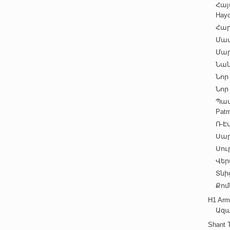
Հայ
Hayo
Հար
Մամ
Մար
Նան
Նոր 
Նոր 
Պատ
Patm
Ռ-Էվ
Սարե
Սուր
Վեր
Տնից
Քոմ
H1 Arm
Ազա
Shant 