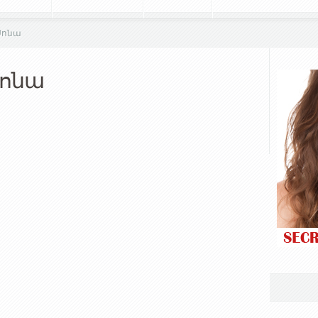
Սոնա
Սոնա