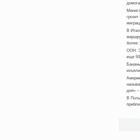
домога
Минист
грозит
миграц
В Итал
маршру
более 
ООН: Э
еще 50
Бананы
изъяли
Америк
называ
дня» –
В Поль
прибли