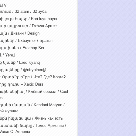
iaTV
տամ / 32 atam / 32 зуба
 լույս հայեր / Bari luys hayer
ար ապրուստ / Dzhvar Aprust
յն / Дизайн / Design
յրներ / Exbayrner / Братья
չափ սեր / Erachap Ser
 / Yere1
 կյանք / Ereq Kyanq
րյալները / @ntryalner@
: Որտե՞ղ: Ե՞րբ / Что? Где? Когда?
ից դուրս – Xaxic Durs
ին սերիալ / Клёвый сериал / Cool
es
դանի մատյան / Kendani Matyan /
ой журнал
նքն ինչպես կա / Жизнь как есть
աստանի ձայնը / Голос Армении /
Voice Of Armenia