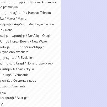
ոց պատմություն / Итория Армении /
c patmutyun
ազատ թշնամի / Harazat Tshnami
ա / Мама / Mama
դկային Գործոն / Mardkayin Gorcon
ե / Nane
ալիք – Օրագիր / Nor Aliq – Oragir
Ալիք / Новая Волна / New Wave
մության առեղծվածները /
utyan Arexcvacnere
ոլյուցիա / R-Evolution
րից այն կողմ / По ту сторону гор
 անկյուն / Sur Ankyun
ադարձ / Veradardz
 տուն / От дома к дому
ենթս / Comments
enia
տ գոտի / Azat goti
TV