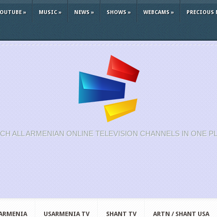
YOUTUBE
»
MUSIC
»
NEWS
»
SHOWS
»
WEBCAMS
»
PRECIOUS 
CH ALL ARMENIAN ONLINE TELEVISION CHANNELS IN ONE P
 ARMENIA
USARMENIA TV
SHANT TV
ARTN / SHANT USA