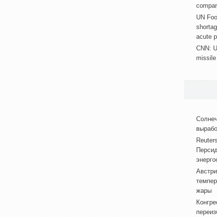
compan
UN Food
shortag
acute 
CNN: U
missile
Солнеч
вырабо
Reuter
Персид
энерго
Австри
темпер
жары
Конгре
переиз