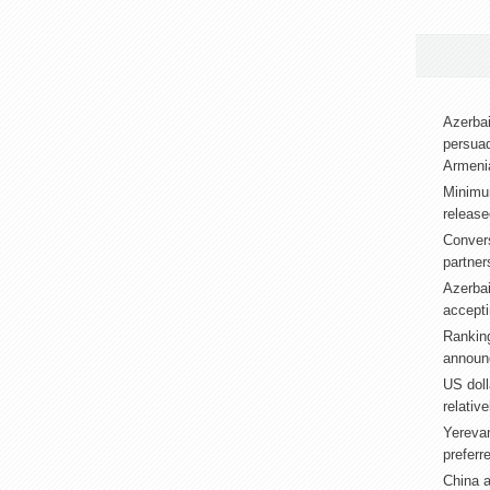
Azerbai
persuad
Armeni
Minimu
release
Convers
partner
Azerbai
accepti
Ranking
announ
US doll
relativ
Yerevan
preferr
China 