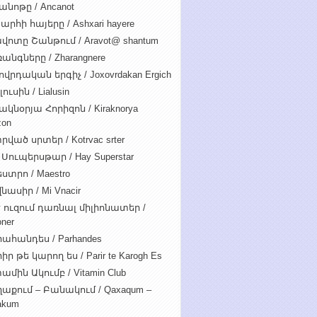
անոթը / Ancanot
արհի հայերը / Ashxari hayere
վոտը Շանթում / Aravot@ shantum
անգները / Zharangnere
ովրդական երգիչ / Joxovrdakan Ergich
ուսին / Lialusin
ակնօրյա Հորիզոն / Kiraknorya
zon
րված սրտեր / Kotrvac srter
 Սուպերսթար / Hay Superstar
ստրո / Maestro
նասիր / Mi Vnacir
է ուզում դառնալ միլիոնատեր /
oner
ահանդես / Parhandes
ր թե կարող ես / Parir te Karogh Es
ամին Ակումբ / Vitamin Club
աքում – Բանակում / Qaxaqum –
akum