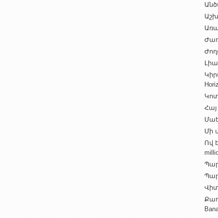
Անծ
Աշխ
Առա
Ժառ
Ժող
Լիալ
Կիր
Hori
Կոտ
Հայ
Մաե
Մի վ
Ով 
milli
Պար
Պարի
Վիտ
Քաղ
Ban