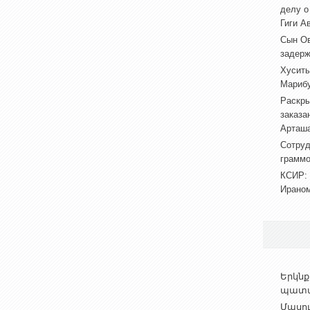
делу о
Гиги А
Сын Ов
задерж
Хуситы
Марибу
Раскры
заказа
Арташа
Сотруд
граммо
КСИР: 
Ираном
Երկնք
պատմո
Մասո