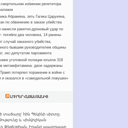
 смертельном избиении репетитора
валиани
ика Абрамяна, зять Гагика Царукяна,
ан по обвинению в заказе убийства
 нанесли ракетно-дроновый удар по
: погибли два человека, 14 ранены
т случай заказного убийства,
нного бывшим руководителем общины
т, экс-депутатом парламента
ники уголовной полиции изъяли 318
в метамфетамина: двое задержаны
Трамп потерпел поражение в войне с
 и оказался в «самодельной ловушке»
ԼՈՒՐԵՐ ՀԱՅԱՍՏԱՆԻՑ
ի տաճարը՝ հին Պեկինի սիրտը․
ւթյունը և սիմվոլիկան
ւդ Փեզեշքիան․ Իրանը պատրաստ