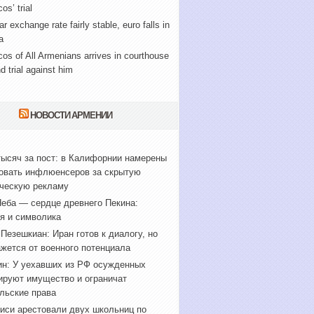
os’ trial
ar exchange rate fairly stable, euro falls in
a
cos of All Armenians arrives in courthouse
nd trial against him
НОВОСТИ АРМЕНИИ
тысяч за пост: в Калифорнии намерены
овать инфлюенсеров за скрытую
ческую рекламу
еба — сердце древнего Пекина:
я и символика
Пезешкиан: Иран готов к диалогу, но
ажется от военного потенциала
н: У уехавших из РФ осужденных
ируют имущество и ограничат
льские права
иси арестовали двух школьниц по