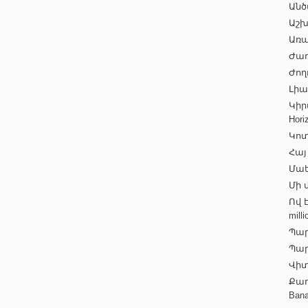
Անծ
Աշխ
Առա
Ժառ
Ժող
Լիալ
Կիր
Hori
Կոտ
Հայ
Մաե
Մի վ
Ով 
milli
Պար
Պարի
Վիտ
Քաղ
Ban