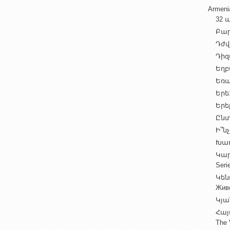
Armen
32 ա
Բարի
Դժվ
Դիզա
Եղբա
Եռա
Երե1
Երեք
Ընտ
Ի՞նչ
Խաղ
Կարգ
Seri
Կեն
Жив
Կյա
Հայ
The 