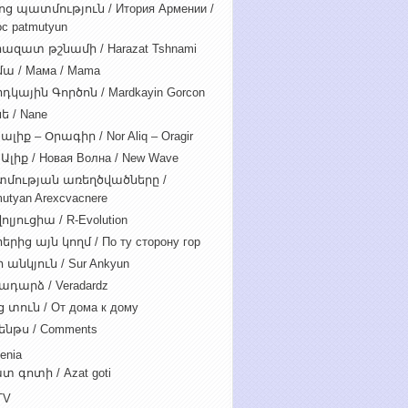
ոց պատմություն / Итория Армении /
c patmutyun
ազատ թշնամի / Harazat Tshnami
ա / Мама / Mama
դկային Գործոն / Mardkayin Gorcon
ե / Nane
ալիք – Օրագիր / Nor Aliq – Oragir
Ալիք / Новая Волна / New Wave
մության առեղծվածները /
utyan Arexcvacnere
ոլյուցիա / R-Evolution
րից այն կողմ / По ту сторону гор
 անկյուն / Sur Ankyun
ադարձ / Veradardz
 տուն / От дома к дому
ենթս / Comments
enia
տ գոտի / Azat goti
TV