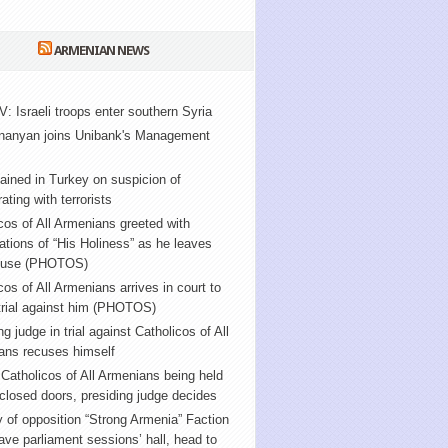
ARMENIAN NEWS
V: Israeli troops enter southern Syria
nanyan joins Unibank's Management
ained in Turkey on suspicion of
ating with terrorists
cos of All Armenians greeted with
tions of “His Holiness” as he leaves
ouse (PHOTOS)
cos of All Armenians arrives in court to
trial against him (PHOTOS)
ng judge in trial against Catholicos of All
ans recuses himself
f Catholicos of All Armenians being held
closed doors, presiding judge decides
y of opposition “Strong Armenia” Faction
ve parliament sessions’ hall, head to