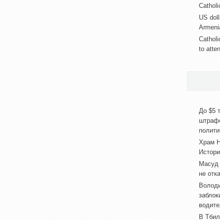
Catholic
US doll
Armeni
Catholi
to atte
До $5 
штраф
полити
Храм Н
Истори
Масуд 
не отк
Володи
заблок
водите
В Тбил