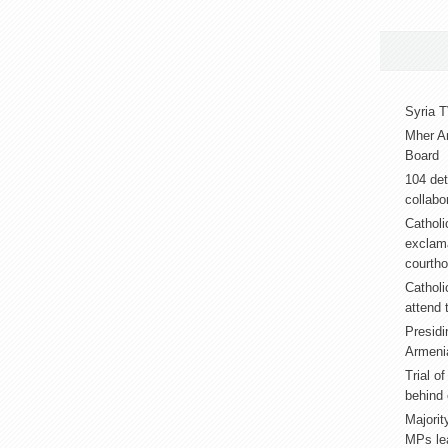
Syria T
Mher A
Board
104 det
collabor
Catholi
exclama
courth
Catholi
attend 
Presidi
Armeni
Trial o
behind 
Majorit
MPs lea