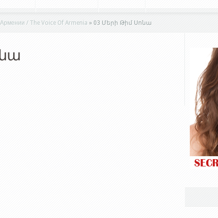
мении / The Voice Of Armenia
»
03 Մերի Թիմ Սոնա
ոնա