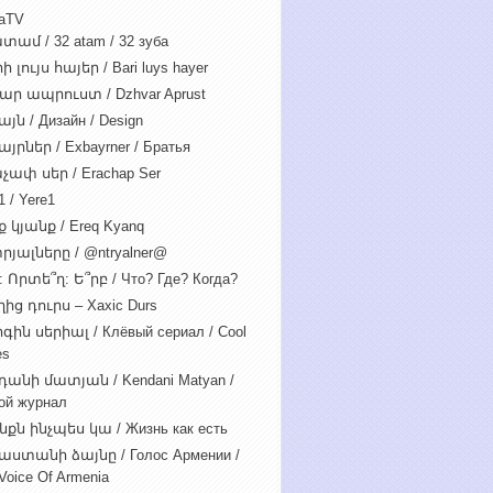
iaTV
տամ / 32 atam / 32 зуба
 լույս հայեր / Bari luys hayer
ար ապրուստ / Dzhvar Aprust
յն / Дизайн / Design
յրներ / Exbayrner / Братья
չափ սեր / Erachap Ser
 / Yere1
 կյանք / Ereq Kyanq
րյալները / @ntryalner@
: Որտե՞ղ: Ե՞րբ / Что? Где? Когда?
ից դուրս – Xaxic Durs
ին սերիալ / Клёвый сериал / Cool
es
դանի մատյան / Kendani Matyan /
ой журнал
նքն ինչպես կա / Жизнь как есть
աստանի ձայնը / Голос Армении /
Voice Of Armenia