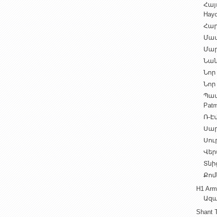
Հայ
Hayo
Հար
Մամ
Մար
Նան
Նոր 
Նոր 
Պատ
Patm
Ռ-Էվ
Սարե
Սուր
Վեր
Տնից
Քոմ
H1 Arm
Ազա
Shant 