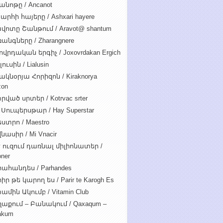
անոթը / Ancanot
արհի հայերը / Ashxari hayere
վոտը Շանթում / Aravot@ shantum
անգները / Zharangnere
ովրդական երգիչ / Joxovrdakan Ergich
ուսին / Lialusin
ակնօրյա Հորիզոն / Kiraknorya
zon
րված սրտեր / Kotrvac srter
 Սուպերսթար / Hay Superstar
ստրո / Maestro
նասիր / Mi Vnacir
է ուզում դառնալ միլիոնատեր /
oner
ահանդես / Parhandes
ր թե կարող ես / Parir te Karogh Es
ամին Ակումբ / Vitamin Club
աքում – Բանակում / Qaxaqum –
akum