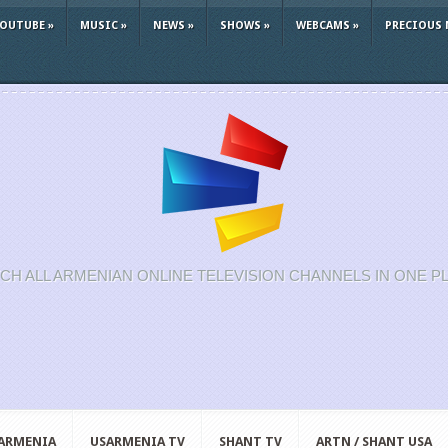
YOUTUBE
»
MUSIC
»
NEWS
»
SHOWS
»
WEBCAMS
»
PRECIOUS 
CH ALL ARMENIAN ONLINE TELEVISION CHANNELS IN ONE P
 ARMENIA
USARMENIA TV
SHANT TV
ARTN / SHANT USA