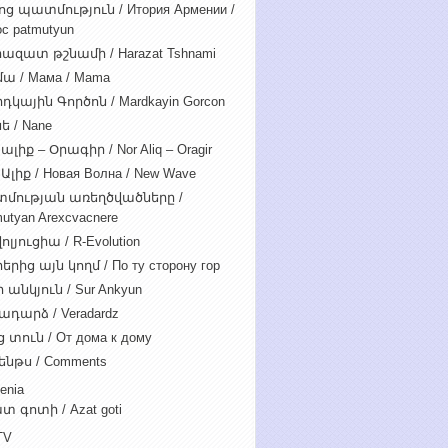
ոց պատմություն / Итория Армении /
c patmutyun
ազատ թշնամի / Harazat Tshnami
ա / Мама / Mama
դկային Գործոն / Mardkayin Gorcon
ե / Nane
ալիք – Օրագիր / Nor Aliq – Oragir
Ալիք / Новая Волна / New Wave
մության առեղծվածները /
utyan Arexcvacnere
ոլյուցիա / R-Evolution
րից այն կողմ / По ту сторону гор
 անկյուն / Sur Ankyun
ադարձ / Veradardz
 տուն / От дома к дому
ենթս / Comments
enia
տ գոտի / Azat goti
TV