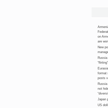
Armenia
Federat
on Arm
are wor
New pos
manage
Russia
“flirtin
Eurasia
format
posts v
Russia 
not hid
“diversi
Japan p
US doll