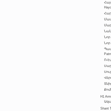
Հայ
Hayo
Հար
Մամ
Մար
Նան
Նոր 
Նոր 
Պատ
Patm
Ռ-Էվ
Սարե
Սուր
Վեր
Տնից
Քոմ
H1 Arm
Ազա
Shant 