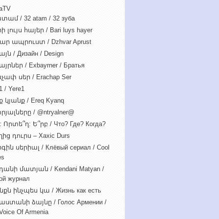
iaTV
տամ / 32 atam / 32 зуба
 լույս հայեր / Bari luys hayer
ար ապրուստ / Dzhvar Aprust
յն / Дизайн / Design
յրներ / Exbayrner / Братья
չափ սեր / Erachap Ser
 / Yere1
 կյանք / Ereq Kyanq
րյալները / @ntryalner@
: Որտե՞ղ: Ե՞րբ / Что? Где? Когда?
ից դուրս – Xaxic Durs
ին սերիալ / Клёвый сериал / Cool
es
դանի մատյան / Kendani Matyan /
ой журнал
նքն ինչպես կա / Жизнь как есть
աստանի ձայնը / Голос Армении /
Voice Of Armenia