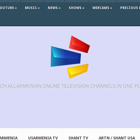
YOUTUBE
»
MUSIC
»
NEWS
»
SHOWS
»
WEBCAMS
»
PRECIOUS 
CH ALL ARMENIAN ONLINE TELEVISION CHANNELS IN ONE P
 ARMENIA
USARMENIA TV
SHANT TV
ARTN / SHANT USA