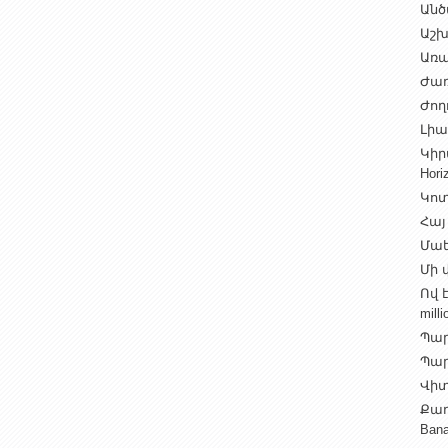
Անծ
Աշխ
Առա
Ժառ
Ժող
Լիալ
Կիր
Hori
Կոտ
Հայ
Մաե
Մի վ
Ով 
milli
Պար
Պարի
Վիտ
Քաղ
Ban