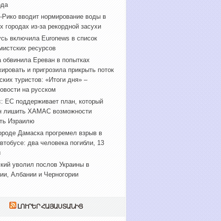
ода
-Рико вводит нормирование воды в
х городах из-за рекордной засухи
сь включила Euronews в список
мистских ресурсов
 обвинила Ереван в попытках
ировать и пригрозила прикрыть поток
ских туристов: «Итоги дня» –
овости на русском
: ЕС поддерживает план, который
н лишить ХАМАС возможности
ть Израилю
ороде Дамаска прогремел взрыв в
втобусе: два человека погибли, 13
ы
кий уволил послов Украины в
ии, Албании и Черногории
ԼՈՒՐԵՐ ՀԱՅԱՍՏԱՆԻՑ