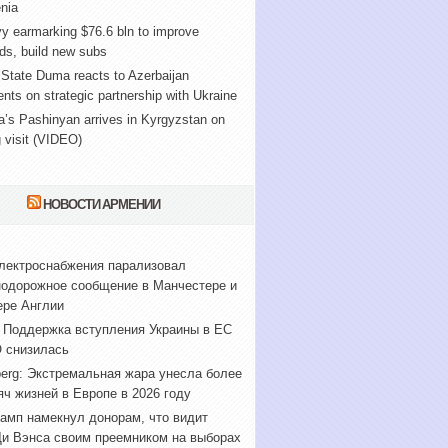
nia
y earmarking $76.6 bln to improve
ds, build new subs
State Duma reacts to Azerbaijan
nts on strategic partnership with Ukraine
’s Pashinyan arrives in Kyrgyzstan on
 visit (VIDEO)
НОВОСТИ АРМЕНИИ
лектроснабжения парализовал
одорожное сообщение в Манчестере и
ере Англии
 Поддержка вступления Украины в ЕС
 снизилась
erg: Экстремальная жара унесла более
яч жизней в Европе в 2026 году
амп намекнул донорам, что видит
и Вэнса своим преемником на выборах