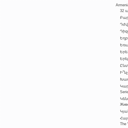
Armen
32 ա
Բարի
Դժվ
Դիզա
Եղբա
Եռա
Երե1
Երեք
Ընտ
Ի՞նչ
Խաղ
Կարգ
Seri
Կեն
Жив
Կյա
Հայ
The 