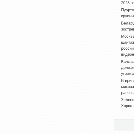
2028 г
Пуэрто
крупны
Белару
экстре
Москва
шантаж
россий
видеон
Каллас
долже
угрожа
В приг
микроа
ранен
Зеленс
Хорват