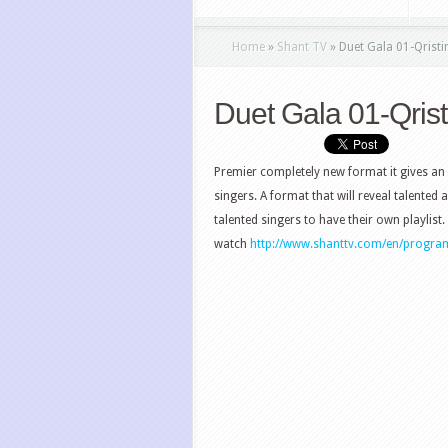
Home
»
Shant TV
»
Duet Gala 01-Qristi
Duet Gala 01-Qris
Premier completely new format it gives an
singers. A format that will reveal talented 
talented singers to have their own playlist
watch
http://www.shanttv.com/en/progra