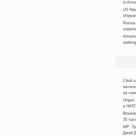
in Arme
US Nav
shipyar
Russia 
stateme
Armenia
working
Сбой э
железн
на сев
Опрос:
и НАТО
Bloomb
25 тыс
WP: Тр
Джей Д