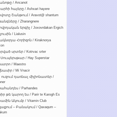
անոթը / Ancanot
արհի հայերը / Ashxari hayere
վոտը Շանթում / Aravot@ shantum
անգները / Zharangnere
ովրդական երգիչ / Joxovrdakan Ergich
ուսին / Lialusin
ակնօրյա Հորիզոն / Kiraknorya
zon
րված սրտեր / Kotrvac srter
 Սուպերսթար / Hay Superstar
ստրո / Maestro
նասիր / Mi Vnacir
է ուզում դառնալ միլիոնատեր /
oner
ահանդես / Parhandes
ր թե կարող ես / Parir te Karogh Es
ամին Ակումբ / Vitamin Club
աքում – Բանակում / Qaxaqum –
akum