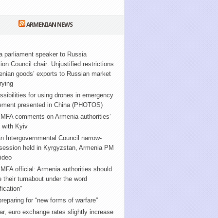
ARMENIAN NEWS
 parliament speaker to Russia
ion Council chair: Unjustified restrictions
enian goods’ exports to Russian market
rying
sibilities for using drones in emergency
ment presented in China (PHOTOS)
 MFA comments on Armenia authorities’
g” with Kyiv
n Intergovernmental Council narrow-
 session held in Kyrgyzstan, Armenia PM
ideo
MFA official: Armenia authorities should
e their turnabout under the word
fication”
reparing for “new forms of warfare”
ar, euro exchange rates slightly increase