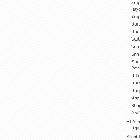
Հայ
Hayo
Հար
Մամ
Մար
Նան
Նոր 
Նոր 
Պատ
Patm
Ռ-Էվ
Սարե
Սուր
Վեր
Տնից
Քոմ
H1 Arm
Ազա
Shant 