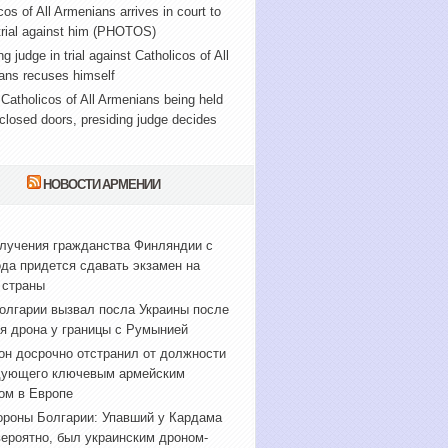
cos of All Armenians arrives in court to
trial against him (PHOTOS)
ng judge in trial against Catholicos of All
ans recuses himself
f Catholicos of All Armenians being held
closed doors, presiding judge decides
НОВОСТИ АРМЕНИИ
лучения гражданства Финляндии с
ода придется сдавать экзамен на
 страны
лгарии вызвал посла Украины после
я дрона у границы с Румынией
он досрочно отстранил от должности
дующего ключевым армейским
ом в Европе
роны Болгарии: Упавший у Кардама
вероятно, был украинским дроном-