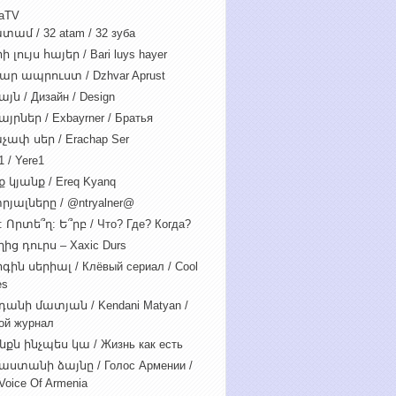
iaTV
տամ / 32 atam / 32 зуба
 լույս հայեր / Bari luys hayer
ար ապրուստ / Dzhvar Aprust
յն / Дизайн / Design
յրներ / Exbayrner / Братья
չափ սեր / Erachap Ser
 / Yere1
 կյանք / Ereq Kyanq
րյալները / @ntryalner@
: Որտե՞ղ: Ե՞րբ / Что? Где? Когда?
ից դուրս – Xaxic Durs
ին սերիալ / Клёвый сериал / Cool
es
դանի մատյան / Kendani Matyan /
ой журнал
նքն ինչպես կա / Жизнь как есть
աստանի ձայնը / Голос Армении /
Voice Of Armenia