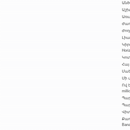
Անծ
Աշխ
Առա
Ժառ
Ժող
Լիալ
Կիր
Hori
Կոտ
Հայ
Մաե
Մի վ
Ով 
milli
Պար
Պարի
Վիտ
Քաղ
Ban