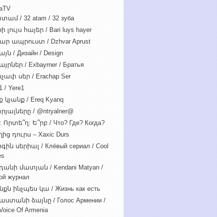
iaTV
տամ / 32 atam / 32 зуба
 լույս հայեր / Bari luys hayer
ար ապրուստ / Dzhvar Aprust
յն / Дизайн / Design
յրներ / Exbayrner / Братья
չափ սեր / Erachap Ser
 / Yere1
 կյանք / Ereq Kyanq
րյալները / @ntryalner@
: Որտե՞ղ: Ե՞րբ / Что? Где? Когда?
ից դուրս – Xaxic Durs
ին սերիալ / Клёвый сериал / Cool
es
դանի մատյան / Kendani Matyan /
ой журнал
նքն ինչպես կա / Жизнь как есть
աստանի ձայնը / Голос Армении /
Voice Of Armenia