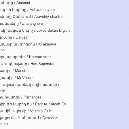
անոթը / Ancanot
արհի հայերը / Ashxari hayere
վոտը Շանթում / Aravot@ shantum
անգները / Zharangnere
ովրդական երգիչ / Joxovrdakan Ergich
ուսին / Lialusin
ակնօրյա Հորիզոն / Kiraknorya
zon
րված սրտեր / Kotrvac srter
 Սուպերսթար / Hay Superstar
ստրո / Maestro
նասիր / Mi Vnacir
է ուզում դառնալ միլիոնատեր /
oner
ահանդես / Parhandes
ր թե կարող ես / Parir te Karogh Es
ամին Ակումբ / Vitamin Club
աքում – Բանակում / Qaxaqum –
akum