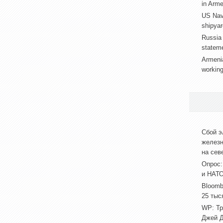
in Arme
US Nav
shipyar
Russia 
stateme
Armenia
working
Сбой э
железн
на сев
Опрос:
и НАТО
Bloomb
25 тыс
WP: Тр
Джей Д