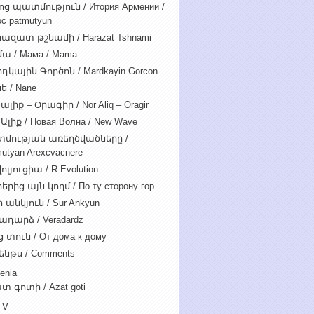
ոց պատմություն / Итория Армении /
c patmutyun
ազատ թշնամի / Harazat Tshnami
ա / Мама / Mama
դկային Գործոն / Mardkayin Gorcon
ե / Nane
ալիք – Օրագիր / Nor Aliq – Oragir
Ալիք / Новая Волна / New Wave
մության առեղծվածները /
utyan Arexcvacnere
ոլյուցիա / R-Evolution
րից այն կողմ / По ту сторону гор
 անկյուն / Sur Ankyun
ադարձ / Veradardz
 տուն / От дома к дому
ենթս / Comments
enia
տ գոտի / Azat goti
TV