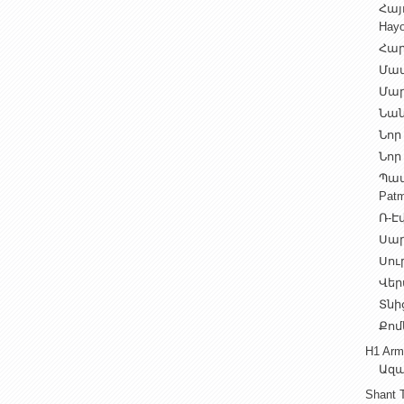
Հայ
Hayo
Հար
Մամ
Մար
Նան
Նոր 
Նոր 
Պատ
Patm
Ռ-Էվ
Սարե
Սուր
Վեր
Տնից
Քոմ
H1 Arm
Ազա
Shant 