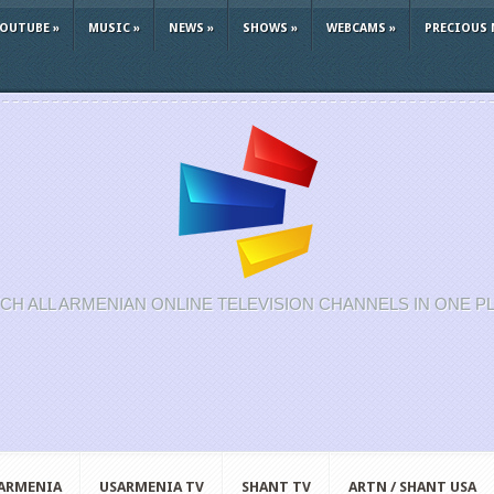
YOUTUBE
»
MUSIC
»
NEWS
»
SHOWS
»
WEBCAMS
»
PRECIOUS 
CH ALL ARMENIAN ONLINE TELEVISION CHANNELS IN ONE P
 ARMENIA
USARMENIA TV
SHANT TV
ARTN / SHANT USA