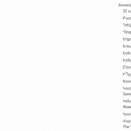
Armen
32 ա
Բարի
Դժվ
Դիզա
Եղբա
Եռա
Երե1
Երեք
Ընտ
Ի՞նչ
Խաղ
Կարգ
Seri
Կեն
Жив
Կյա
Հայ
The 