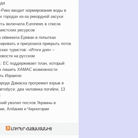
ода
-Рико вводит нормирование воды в
х городах из-за рекордной засухи
сь включила Euronews в список
мистских ресурсов
 обвинила Ереван в попытках
ировать и пригрозила прикрыть поток
ских туристов: «Итоги дня» –
овости на русском
: ЕС поддерживает план, который
н лишить ХАМАС возможности
ть Израилю
ороде Дамаска прогремел взрыв в
втобусе: два человека погибли, 13
ы
кий уволил послов Украины в
ии, Албании и Черногории
ԼՈՒՐԵՐ ՀԱՅԱՍՏԱՆԻՑ