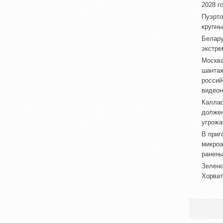
2028 г
Пуэрто
крупны
Белару
экстре
Москва
шантаж
россий
видеон
Каллас
долже
угрожа
В приг
микроа
ранен
Зеленс
Хорват