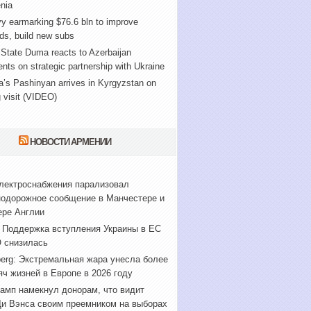
nia
y earmarking $76.6 bln to improve
ds, build new subs
State Duma reacts to Azerbaijan
nts on strategic partnership with Ukraine
’s Pashinyan arrives in Kyrgyzstan on
 visit (VIDEO)
НОВОСТИ АРМЕНИИ
лектроснабжения парализовал
одорожное сообщение в Манчестере и
ере Англии
 Поддержка вступления Украины в ЕС
 снизилась
erg: Экстремальная жара унесла более
яч жизней в Европе в 2026 году
амп намекнул донорам, что видит
и Вэнса своим преемником на выборах