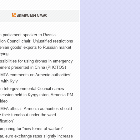
ARMENIAN NEWS
 parliament speaker to Russia
ion Council chair: Unjustified restrictions
enian goods’ exports to Russian market
rying
sibilities for using drones in emergency
ment presented in China (PHOTOS)
 MFA comments on Armenia authorities’
g” with Kyiv
n Intergovernmental Council narrow-
 session held in Kyrgyzstan, Armenia PM
ideo
MFA official: Armenia authorities should
e their turnabout under the word
fication”
reparing for “new forms of warfare”
ar, euro exchange rates slightly increase