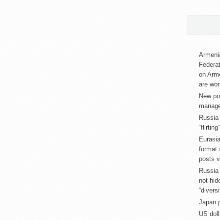
Armenia
Federat
on Arm
are wor
New pos
manage
Russia
“flirtin
Eurasia
format
posts v
Russia 
not hid
“diversi
Japan p
US doll