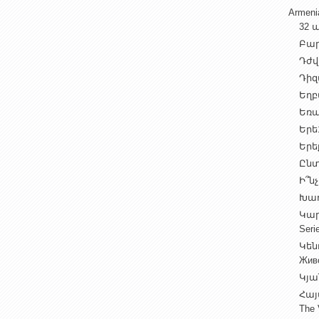
Armen
32 ա
Բարի
Դժվ
Դիզա
Եղբա
Եռա
Երե1
Երեք
Ընտ
Ի՞նչ
Խաղ
Կարգ
Seri
Կեն
Жив
Կյա
Հայ
The 