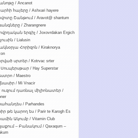
անոթը / Ancanot
արհի հայերը / Ashxari hayere
վոտը Շանթում / Aravot@ shantum
անգները / Zharangnere
ովրդական երգիչ / Joxovrdakan Ergich
ուսին / Lialusin
ակնօրյա Հորիզոն / Kiraknorya
zon
րված սրտեր / Kotrvac srter
 Սուպերսթար / Hay Superstar
ստրո / Maestro
նասիր / Mi Vnacir
է ուզում դառնալ միլիոնատեր /
oner
ահանդես / Parhandes
ր թե կարող ես / Parir te Karogh Es
ամին Ակումբ / Vitamin Club
աքում – Բանակում / Qaxaqum –
akum