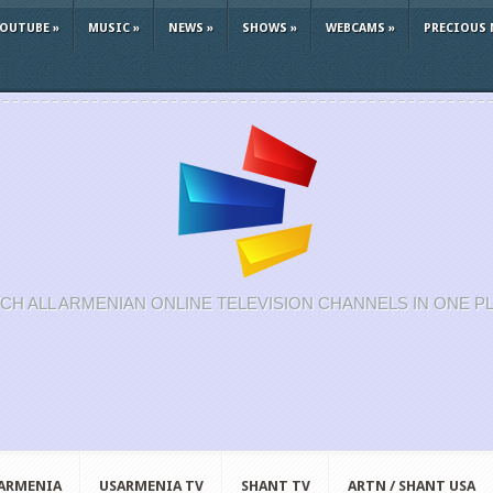
YOUTUBE
»
MUSIC
»
NEWS
»
SHOWS
»
WEBCAMS
»
PRECIOUS 
CH ALL ARMENIAN ONLINE TELEVISION CHANNELS IN ONE P
 ARMENIA
USARMENIA TV
SHANT TV
ARTN / SHANT USA