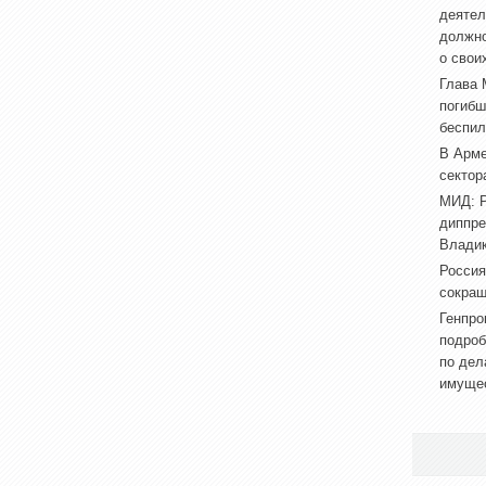
деятел
должно
о свои
Глава 
погибш
беспил
В Арме
сектор
МИД: Р
диппре
Владик
Россия
сокращ
Генпро
подроб
по дел
имуще