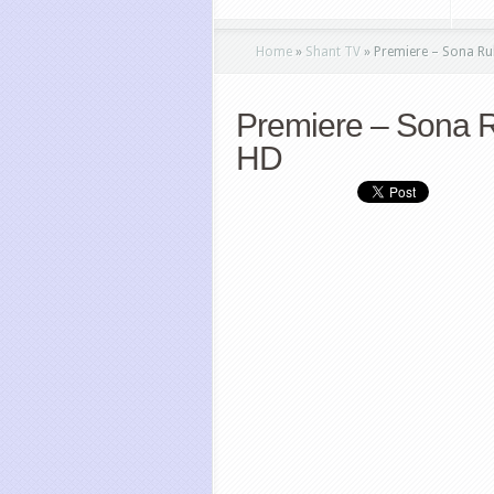
Home
»
Shant TV
»
Premiere – Sona Ru
Premiere – Sona 
HD