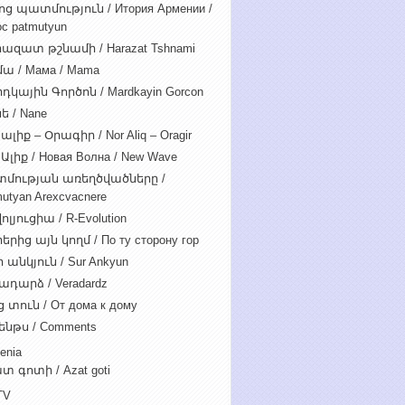
ոց պատմություն / Итория Армении /
c patmutyun
ազատ թշնամի / Harazat Tshnami
ա / Мама / Mama
դկային Գործոն / Mardkayin Gorcon
ե / Nane
ալիք – Օրագիր / Nor Aliq – Oragir
Ալիք / Новая Волна / New Wave
մության առեղծվածները /
utyan Arexcvacnere
ոլյուցիա / R-Evolution
րից այն կողմ / По ту сторону гор
 անկյուն / Sur Ankyun
ադարձ / Veradardz
 տուն / От дома к дому
ենթս / Comments
enia
տ գոտի / Azat goti
TV