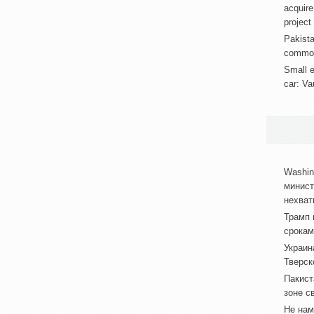
acquire
project
Pakista
common 
Small e
car: Va
Washin
минист
нехват
Трамп 
срокам
Украин
Тверск
Пакист
зоне с
Не нам