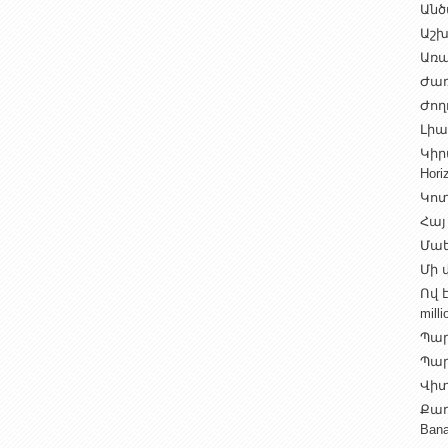
Անծ
Աշխ
Առա
Ժառ
Ժող
Լիալ
Կիր
Hori
Կոտ
Հայ
Մաե
Մի վ
Ով 
milli
Պար
Պարի
Վիտ
Քաղ
Ban