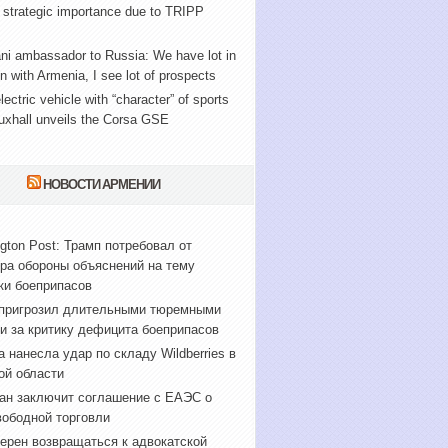
 strategic importance due to TRIPP
ni ambassador to Russia: We have lot in
with Armenia, I see lot of prospects
lectric vehicle with “character” of sports
uxhall unveils the Corsa GSE
НОВОСТИ АРМЕНИИ
gton Post: Трамп потребовал от
ра обороны объяснений на тему
ки боеприпасов
пригрозил длительными тюремными
и за критику дефицита боеприпасов
а нанесла удар по складу Wildberries в
ой области
ан заключит соглашение с ЕАЭС о
вободной торговли
ерен возвращаться к адвокатской