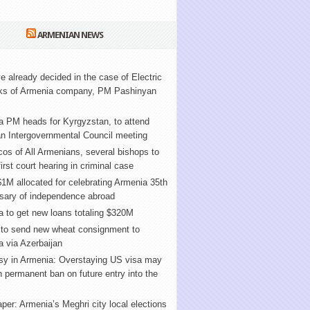
ARMENIAN NEWS
 already decided in the case of Electric
ks of Armenia company, PM Pashinyan
a PM heads for Kyrgyzstan, to attend
n Intergovernmental Council meeting
cos of All Armenians, several bishops to
first court hearing in criminal case
1M allocated for celebrating Armenia 35th
rsary of independence abroad
 to get new loans totaling $320M
 to send new wheat consignment to
 via Azerbaijan
y in Armenia: Overstaying US visa may
in permanent ban on future entry into the
er: Armenia’s Meghri city local elections