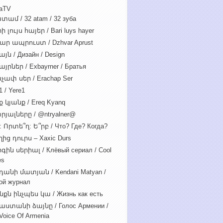
iaTV
տամ / 32 atam / 32 зуба
 լույս հայեր / Bari luys hayer
ար ապրուստ / Dzhvar Aprust
յն / Дизайн / Design
յրներ / Exbayrner / Братья
չափ սեր / Erachap Ser
 / Yere1
 կյանք / Ereq Kyanq
րյալները / @ntryalner@
: Որտե՞ղ: Ե՞րբ / Что? Где? Когда?
ից դուրս – Xaxic Durs
ին սերիալ / Клёвый сериал / Cool
es
դանի մատյան / Kendani Matyan /
ой журнал
նքն ինչպես կա / Жизнь как есть
աստանի ձայնը / Голос Армении /
Voice Of Armenia