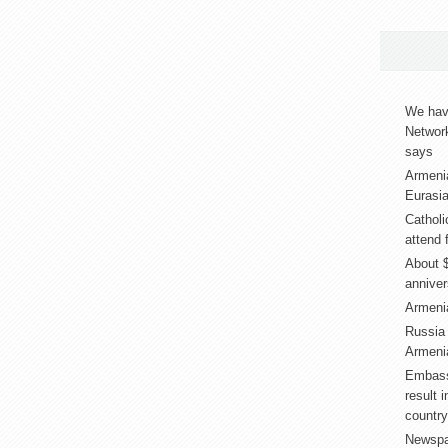
We have
Networ
says
Armeni
Eurasia
Catholi
attend 
About $
annive
Armenia
Russia
Armenia
Embass
result 
country
Newspap