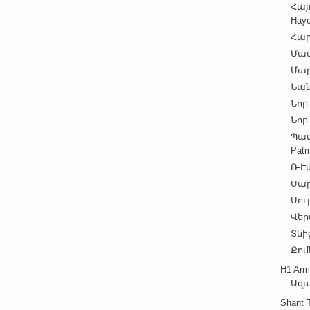
Հայ
Hayo
Հար
Մամ
Մար
Նան
Նոր 
Նոր 
Պատ
Patm
Ռ-Էվ
Սարե
Սուր
Վեր
Տնից
Քոմ
H1 Arm
Ազա
Shant 