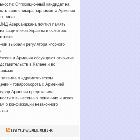
ьности: Оппозиционный кандидат на
сть вице-спикера парламента Армении
х планах
МИД Азербайджана почтил память
их защитников Украины и осмотрел
отники
нии выбрали регулятора игорного
а
оссия и Армения обсуждают открытие
дставительств в Капане и во
авказе
 заявила о «драматическом
ении» товарооборота с Арменией
курор Армении представила
ности о вынесенных решениях и исках
ам о конфискации незаконного
ства
ԼՈՒՐԵՐ ՀԱՅԱՍՏԱՆԻՑ