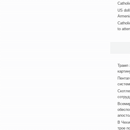
Catholic
US doll
Armeni
Catholi
to atte
Трамп 
картин
Пентаг
систем
Скотле
сотруд
Всемир
обеспо
апосто
В Чехи
трое п