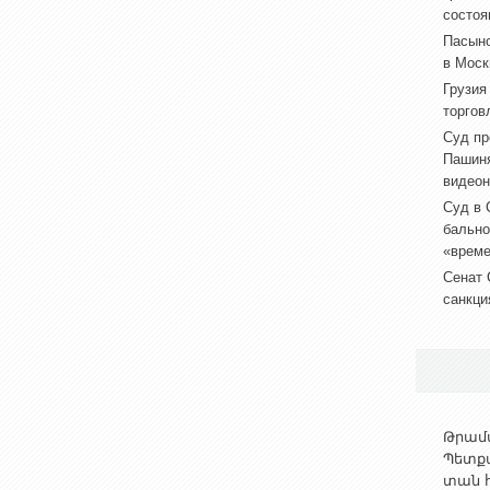
состоя
Пасыно
в Моск
Грузия
торгов
Суд пр
Пашиня
видеон
Суд в 
бально
«врем
Сенат 
санкци
Թրամփ
Պետք
տան հ