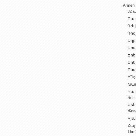
Armen
32 ա
Բարի
Դժվ
Դիզա
Եղբա
Եռա
Երե1
Երեք
Ընտ
Ի՞նչ
Խաղ
Կարգ
Seri
Կեն
Жив
Կյա
Հայ
The 