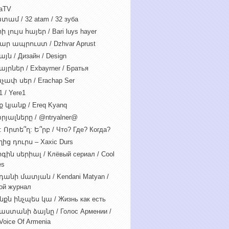
iaTV
տամ / 32 atam / 32 зуба
 լույս հայեր / Bari luys hayer
ար ապրուստ / Dzhvar Aprust
յն / Дизайн / Design
յրներ / Exbayrner / Братья
չափ սեր / Erachap Ser
 / Yere1
 կյանք / Ereq Kyanq
րյալները / @ntryalner@
: Որտե՞ղ: Ե՞րբ / Что? Где? Когда?
ից դուրս – Xaxic Durs
ին սերիալ / Клёвый сериал / Cool
es
դանի մատյան / Kendani Matyan /
ой журнал
նքն ինչպես կա / Жизнь как есть
աստանի ձայնը / Голос Армении /
Voice Of Armenia