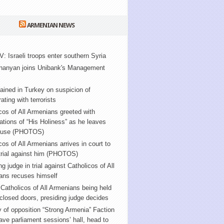
ARMENIAN NEWS
V: Israeli troops enter southern Syria
nanyan joins Unibank's Management
ained in Turkey on suspicion of
ating with terrorists
cos of All Armenians greeted with
tions of “His Holiness” as he leaves
ouse (PHOTOS)
cos of All Armenians arrives in court to
trial against him (PHOTOS)
ng judge in trial against Catholicos of All
ans recuses himself
f Catholicos of All Armenians being held
closed doors, presiding judge decides
y of opposition “Strong Armenia” Faction
ve parliament sessions’ hall, head to