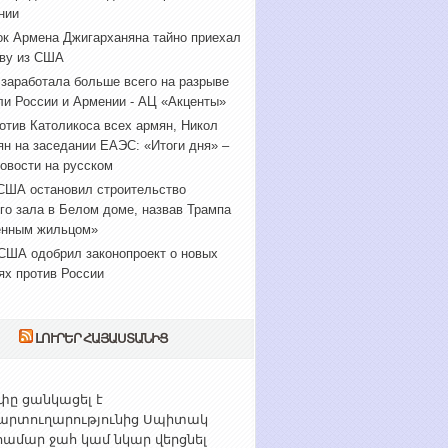
нии
к Армена Джигарханяна тайно приехал
ву из США
 заработала больше всего на разрыве
ли России и Армении - АЦ «Акценты»
отив Католикоса всех армян, Никол
н на заседании ЕАЭС: «Итоги дня» –
овости на русском
США остановил строительство
го зала в Белом доме, назвав Трампа
енным жильцом»
США одобрил законопроект о новых
ях против России
ԼՈՒՐԵՐ ՀԱՅԱՍՏԱՆԻՑ
ը ցանկացել է
արտուղարությունից Սպիտակ
ամար ջահ կամ նկար վերցնել