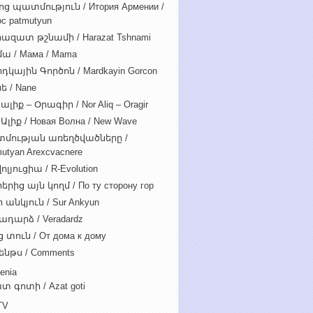
ոց պատմություն / Итория Армении /
c patmutyun
ազատ թշնամի / Harazat Tshnami
ա / Мама / Mama
դկային Գործոն / Mardkayin Gorcon
ե / Nane
ալիք – Օրագիր / Nor Aliq – Oragir
Ալիք / Новая Волна / New Wave
մության առեղծվածները /
utyan Arexcvacnere
ոլյուցիա / R-Evolution
րից այն կողմ / По ту сторону гор
 անկյուն / Sur Ankyun
ադարձ / Veradardz
 տուն / От дома к дому
ենթս / Comments
enia
տ գոտի / Azat goti
TV