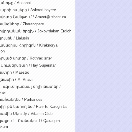
անոթը / Ancanot
արհի հայերը / Ashxari hayere
վոտը Շանթում / Aravot@ shantum
անգները / Zharangnere
ովրդական երգիչ / Joxovrdakan Ergich
ուսին / Lialusin
ակնօրյա Հորիզոն / Kiraknorya
zon
րված սրտեր / Kotrvac srter
 Սուպերսթար / Hay Superstar
ստրո / Maestro
նասիր / Mi Vnacir
է ուզում դառնալ միլիոնատեր /
oner
ահանդես / Parhandes
ր թե կարող ես / Parir te Karogh Es
ամին Ակումբ / Vitamin Club
աքում – Բանակում / Qaxaqum –
akum