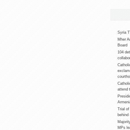
Syria T
Mher A
Board
104 det
collabor
Catholi
exclama
courth
Catholi
attend 
Presidi
Armeni
Trial o
behind 
Majorit
MPs lea