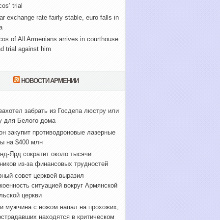
os’ trial
ar exchange rate fairly stable, euro falls in
a
cos of All Armenians arrives in courthouse
nd trial against him
НОВОСТИ АРМЕНИИ
захотел забрать из Госдепа люстру или
у для Белого дома
он закупит противодроновые лазерные
ы на $400 млн
нд-Ярд сократит около тысячи
ников из-за финансовых трудностей
ный совет церквей выразил
коенность ситуацией вокруг Армянской
льской церкви
и мужчина с ножом напал на прохожих,
острадавших находятся в критическом