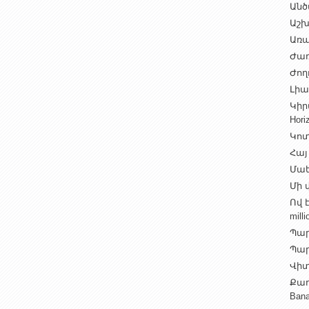
Անծ
Աշխ
Առա
Ժառ
Ժող
Լիալ
Կիր
Hori
Կոտ
Հայ
Մաե
Մի վ
Ով 
milli
Պար
Պարի
Վիտ
Քաղ
Ban