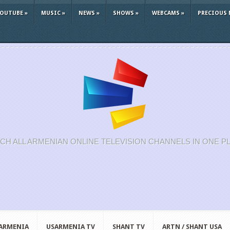
YOUTUBE
»
MUSIC
»
NEWS
»
SHOWS
»
WEBCAMS
»
PRECIOUS 
CH ALL ARMENIAN ONLINE TELEVISION CHANNELS IN ONE P
 ARMENIA
USARMENIA TV
SHANT TV
ARTN / SHANT USA