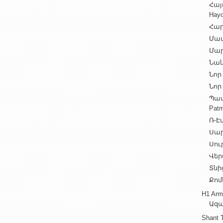
Հայ
Hayo
Հար
Մամ
Մար
Նան
Նոր 
Նոր 
Պատ
Patm
Ռ-Էվ
Սարե
Սուր
Վեր
Տնից
Քոմ
H1 Arm
Ազա
Shant 