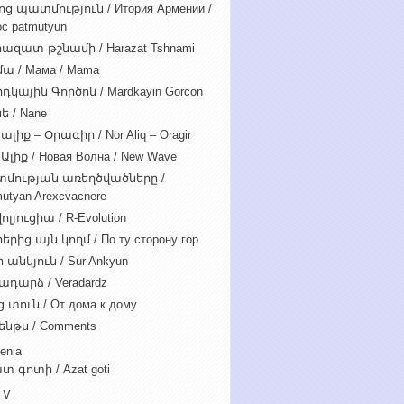
ոց պատմություն / Итория Армении /
c patmutyun
ազատ թշնամի / Harazat Tshnami
ա / Мама / Mama
դկային Գործոն / Mardkayin Gorcon
ե / Nane
ալիք – Օրագիր / Nor Aliq – Oragir
Ալիք / Новая Волна / New Wave
մության առեղծվածները /
utyan Arexcvacnere
ոլյուցիա / R-Evolution
րից այն կողմ / По ту сторону гор
 անկյուն / Sur Ankyun
ադարձ / Veradardz
 տուն / От дома к дому
ենթս / Comments
enia
տ գոտի / Azat goti
TV