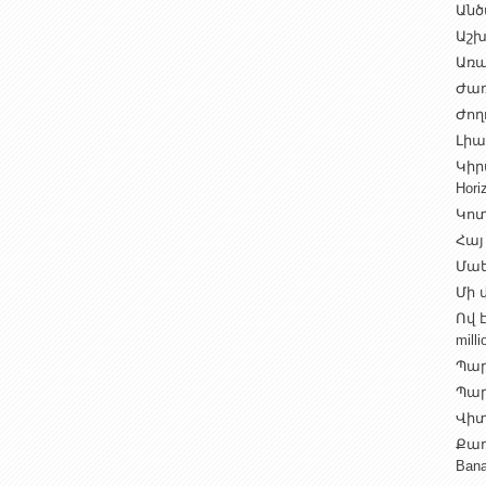
Անծ
Աշխ
Առա
Ժառ
Ժող
Լիալ
Կիր
Hori
Կոտ
Հայ
Մաե
Մի վ
Ով 
milli
Պար
Պարի
Վիտ
Քաղ
Ban