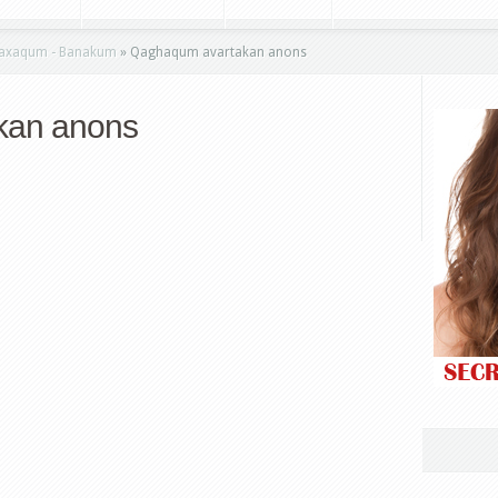
xaqum - Banakum
»
Qaghaqum avartakan anons
kan anons