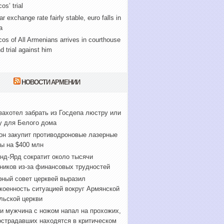
os’ trial
ar exchange rate fairly stable, euro falls in
a
cos of All Armenians arrives in courthouse
nd trial against him
НОВОСТИ АРМЕНИИ
захотел забрать из Госдепа люстру или
у для Белого дома
он закупит противодроновые лазерные
ы на $400 млн
нд-Ярд сократит около тысячи
ников из-за финансовых трудностей
ный совет церквей выразил
коенность ситуацией вокруг Армянской
льской церкви
и мужчина с ножом напал на прохожих,
острадавших находятся в критическом