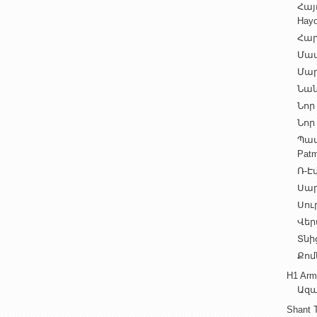
Հայ
Hayo
Հար
Մամ
Մար
Նան
Նոր 
Նոր 
Պատ
Patm
Ռ-Էվ
Սարե
Սուր
Վեր
Տնից
Քոմ
H1 Arm
Ազա
Shant 