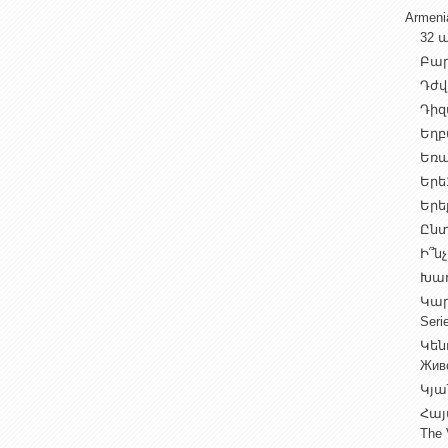
Armen
32 ա
Բարի
Դժվ
Դիզա
Եղբա
Եռա
Երե1
Երեք
Ընտ
Ի՞նչ
Խաղ
Կարգ
Seri
Կեն
Жив
Կյա
Հայ
The 