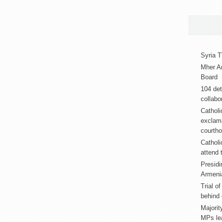
Syria T
Mher A
Board
104 det
collabor
Catholi
exclama
courth
Catholi
attend 
Presidi
Armeni
Trial o
behind 
Majorit
MPs lea