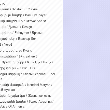
iaTV
տամ / 32 atam / 32 зуба
 լույս հայեր / Bari luys hayer
ար ապրուստ / Dzhvar Aprust
յն / Дизайн / Design
յրներ / Exbayrner / Братья
չափ սեր / Erachap Ser
 / Yere1
 կյանք / Ereq Kyanq
րյալները / @ntryalner@
: Որտե՞ղ: Ե՞րբ / Что? Где? Когда?
ից դուրս – Xaxic Durs
ին սերիալ / Клёвый сериал / Cool
es
դանի մատյան / Kendani Matyan /
ой журнал
նքն ինչպես կա / Жизнь как есть
աստանի ձայնը / Голос Армении /
Voice Of Armenia