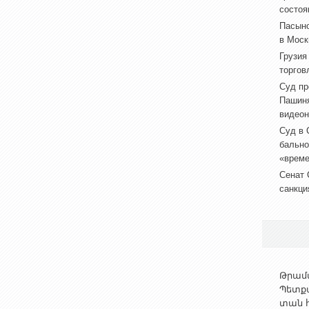
состоя
Пасыно
в Моск
Грузия
торгов
Суд пр
Пашиня
видеон
Суд в 
бально
«врем
Сенат 
санкци
Թրամփ
Պետք
տան հ