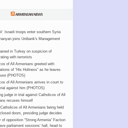
ARMENIAN NEWS
V: Israeli troops enter southern Syria
nanyan joins Unibank's Management
ained in Turkey on suspicion of
ating with terrorists
cos of All Armenians greeted with
tions of “His Holiness” as he leaves
ouse (PHOTOS)
cos of All Armenians arrives in court to
trial against him (PHOTOS)
ng judge in trial against Catholicos of All
ans recuses himself
f Catholicos of All Armenians being held
closed doors, presiding judge decides
y of opposition “Strong Armenia” Faction
ve parliament sessions’ hall, head to