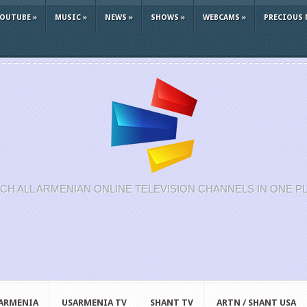
YOUTUBE
»
MUSIC
»
NEWS
»
SHOWS
»
WEBCAMS
»
PRECIOUS 
CH ALL ARMENIAN ONLINE TELEVISION CHANNELS IN ONE P
 ARMENIA
USARMENIA TV
SHANT TV
ARTN / SHANT USA