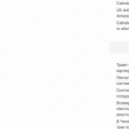
Catholic
US doll
Armeni
Catholi
to atte
Трамп 
картин
Пентаг
систем
Скотле
сотруд
Всемир
обеспо
апосто
В Чехи
трое п