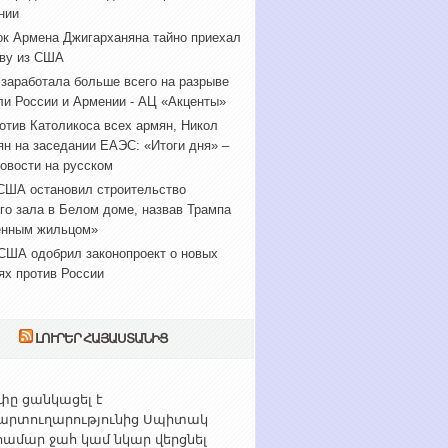
нии
к Армена Джигарханяна тайно приехал
ву из США
 заработала больше всего на разрыве
ли России и Армении - АЦ «Акценты»
отив Католикоса всех армян, Никол
н на заседании ЕАЭС: «Итоги дня» –
овости на русском
США остановил строительство
го зала в Белом доме, назвав Трампа
енным жильцом»
США одобрил законопроект о новых
ях против России
ԼՈՒՐԵՐ ՀԱՅԱՍՏԱՆԻՑ
ը ցանկացել է
արտուղարությունից Սպիտակ
ամար ջահ կամ նկար վերցնել