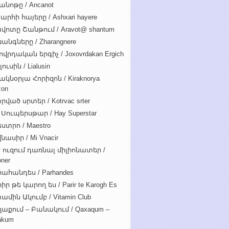
անոթը / Ancanot
արհի հայերը / Ashxari hayere
վոտը Շանթում / Aravot@ shantum
անգները / Zharangnere
ովրդական երգիչ / Joxovrdakan Ergich
ուսին / Lialusin
ակնօրյա Հորիզոն / Kiraknorya
zon
րված սրտեր / Kotrvac srter
 Սուպերսթար / Hay Superstar
ստրո / Maestro
նասիր / Mi Vnacir
է ուզում դառնալ միլիոնատեր /
oner
ահանդես / Parhandes
ր թե կարող ես / Parir te Karogh Es
ամին Ակումբ / Vitamin Club
աքում – Բանակում / Qaxaqum –
akum