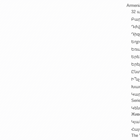
Armen
32 ա
Բարի
Դժվ
Դիզա
Եղբա
Եռա
Երե1
Երեք
Ընտ
Ի՞նչ
Խաղ
Կարգ
Seri
Կեն
Жив
Կյա
Հայ
The 