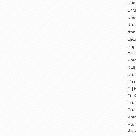
Անծ
Աշխ
Առա
Ժառ
Ժող
Լիալ
Կիր
Hori
Կոտ
Հայ
Մաե
Մի վ
Ով 
milli
Պար
Պարի
Վիտ
Քաղ
Ban