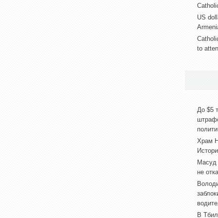
Catholic
US doll
Armeni
Catholi
to atte
До $5 
штраф
полити
Храм Н
Истори
Масуд 
не отк
Володи
заблок
водите
В Тбил