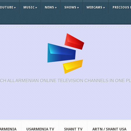
YOUTUBE
»
MUSIC
»
NEWS
»
SHOWS
»
WEBCAMS
»
PRECIOUS 
CH ALL ARMENIAN ONLINE TELEVISION CHANNELS IN ONE P
 ARMENIA
USARMENIA TV
SHANT TV
ARTN / SHANT USA