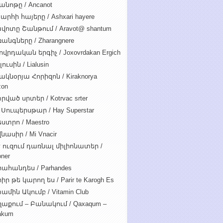
անոթը / Ancanot
արհի հայերը / Ashxari hayere
վոտը Շանթում / Aravot@ shantum
անգները / Zharangnere
ովրդական երգիչ / Joxovrdakan Ergich
ուսին / Lialusin
ակնօրյա Հորիզոն / Kiraknorya
zon
րված սրտեր / Kotrvac srter
 Սուպերսթար / Hay Superstar
ստրո / Maestro
նասիր / Mi Vnacir
է ուզում դառնալ միլիոնատեր /
oner
ահանդես / Parhandes
ր թե կարող ես / Parir te Karogh Es
ամին Ակումբ / Vitamin Club
աքում – Բանակում / Qaxaqum –
akum