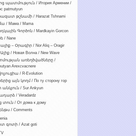
ոց պատմություն / Итория Армении /
c patmutyun
ազատ թշնամի / Harazat Tshnami
ա / Мама / Mama
դկային Գործոն / Mardkayin Gorcon
ե / Nane
ալիք – Օրագիր / Nor Aliq – Oragir
Ալիք / Новая Волна / New Wave
մության առեղծվածները /
utyan Arexcvacnere
ոլյուցիա / R-Evolution
րից այն կողմ / По ту сторону гор
 անկյուն / Sur Ankyun
ադարձ / Veradardz
 տուն / От дома к дому
ենթս / Comments
enia
տ գոտի / Azat goti
TV