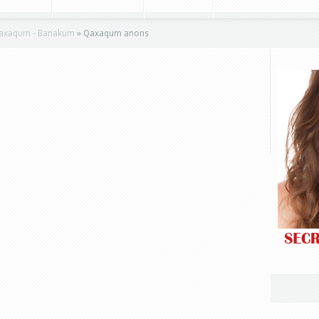
xaqum - Banakum
»
Qaxaqum anons