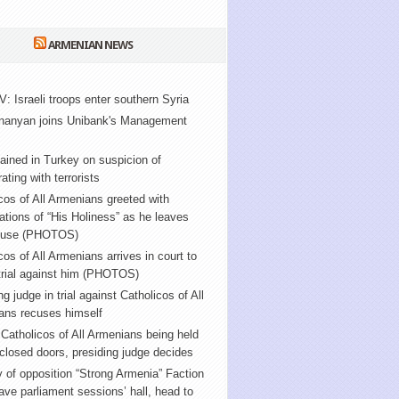
ARMENIAN NEWS
V: Israeli troops enter southern Syria
nanyan joins Unibank's Management
ained in Turkey on suspicion of
ating with terrorists
cos of All Armenians greeted with
tions of “His Holiness” as he leaves
ouse (PHOTOS)
cos of All Armenians arrives in court to
trial against him (PHOTOS)
ng judge in trial against Catholicos of All
ans recuses himself
f Catholicos of All Armenians being held
closed doors, presiding judge decides
y of opposition “Strong Armenia” Faction
ve parliament sessions’ hall, head to