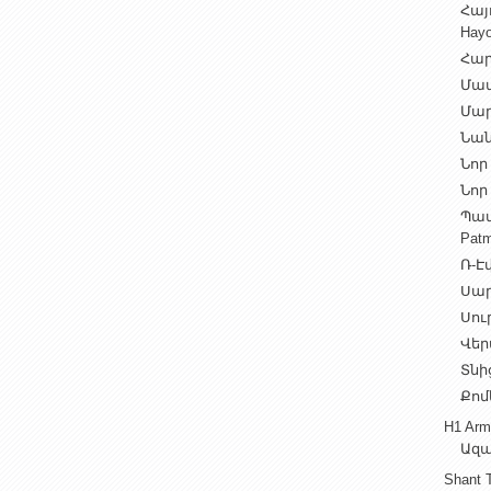
Հայ
Hayo
Հար
Մամ
Մար
Նան
Նոր 
Նոր 
Պատ
Patm
Ռ-Էվ
Սարե
Սուր
Վեր
Տնից
Քոմ
H1 Arm
Ազա
Shant 