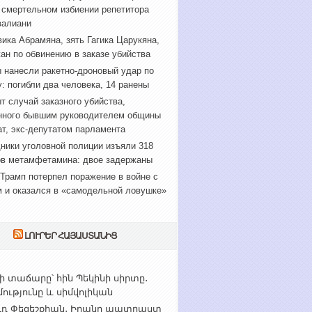
 смертельном избиении репетитора
валиани
ика Абрамяна, зять Гагика Царукяна,
ан по обвинению в заказе убийства
 нанесли ракетно-дроновый удар по
: погибли два человека, 14 ранены
т случай заказного убийства,
нного бывшим руководителем общины
т, экс-депутатом парламента
ники уголовной полиции изъяли 318
в метамфетамина: двое задержаны
Трамп потерпел поражение в войне с
 и оказался в «самодельной ловушке»
ԼՈՒՐԵՐ ՀԱՅԱՍՏԱՆԻՑ
ի տաճարը՝ հին Պեկինի սիրտը․
ւթյունը և սիմվոլիկան
ւդ Փեզեշքիան․ Իրանը պատրաստ