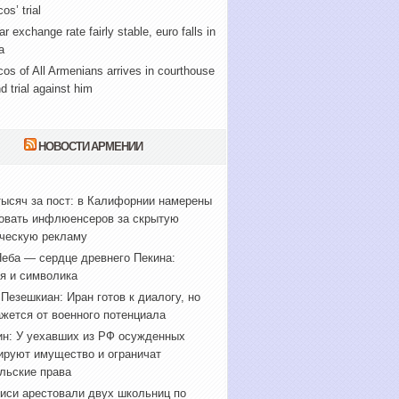
os’ trial
ar exchange rate fairly stable, euro falls in
a
cos of All Armenians arrives in courthouse
nd trial against him
НОВОСТИ АРМЕНИИ
тысяч за пост: в Калифорнии намерены
овать инфлюенсеров за скрытую
ческую рекламу
еба — сердце древнего Пекина:
я и символика
Пезешкиан: Иран готов к диалогу, но
ажется от военного потенциала
н: У уехавших из РФ осужденных
ируют имущество и ограничат
льские права
иси арестовали двух школьниц по