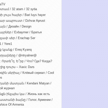
iaTV
տամ / 32 atam / 32 зуба
 լույս հայեր / Bari luys hayer
ար ապրուստ / Dzhvar Aprust
յն / Дизайн / Design
յրներ / Exbayrner / Братья
չափ սեր / Erachap Ser
 / Yere1
 կյանք / Ereq Kyanq
րյալները / @ntryalner@
: Որտե՞ղ: Ե՞րբ / Что? Где? Когда?
ից դուրս – Xaxic Durs
ին սերիալ / Клёвый сериал / Cool
es
դանի մատյան / Kendani Matyan /
ой журнал
նքն ինչպես կա / Жизнь как есть
աստանի ձայնը / Голос Армении /
Voice Of Armenia