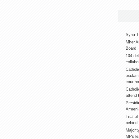
Syria T
Mher A
Board
104 det
collabor
Catholi
exclama
courth
Catholi
attend 
Presidi
Armeni
Trial o
behind 
Majorit
MPs lea