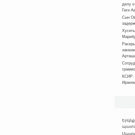
делу о
Гиги А
Сын Ов
задерж
Хуситы
Марибу
Раскры
заказа
Арташа
Сотруд
граммо
КСИР: 
Ираном
Երկնք
պատմո
Մասո